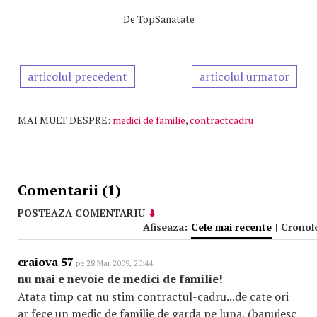
De
TopSanatate
articolul precedent
articolul urmator
MAI MULT DESPRE:
medici de familie
,
contractcadru
Comentarii (1)
POSTEAZA COMENTARIU
Afiseaza:
Cele mai recente
|
Cronol
craiova 57
pe 28 Mar 2009, 20:44
nu mai e nevoie de medici de familie!
Atata timp cat nu stim contractul-cadru...de cate ori
ar fece un medic de familie de garda pe luna, (banuiesc