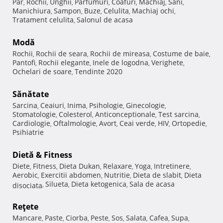
Păr
Rochii
Unghii
Parfumuri
Coafuri
Machiaj
Sani
,
,
,
,
,
,
,
Manichiura
Sampon
Buze
Celulita
Machiaj ochi
,
,
,
,
,
Tratament celulita
Salonul de acasa
,
Modă
Rochii
Rochii de seara
Rochii de mireasa
Costume de baie
,
,
,
,
Pantofi
Rochii elegante
Inele de logodna
Verighete
,
,
,
,
Ochelari de soare
Tendinte 2020
,
Sănătate
Sarcina
Ceaiuri
Inima
Psihologie
Ginecologie
,
,
,
,
,
Stomatologie
Colesterol
Anticonceptionale
Test sarcina
,
,
,
,
Cardiologie
Oftalmologie
Avort
Ceai verde
HIV
Ortopedie
,
,
,
,
,
,
Psihiatrie
Dietă & Fitness
Diete
Fitness
Dieta Dukan
Relaxare
Yoga
Intretinere
,
,
,
,
,
,
Aerobic
Exercitii abdomen
Nutritie
Dieta de slabit
Dieta
,
,
,
,
Silueta
Dieta ketogenica
Sala de acasa
disociata
,
,
,
Reţete
Mancare
Paste
Ciorba
Peste
Sos
Salata
Cafea
Supa
,
,
,
,
,
,
,
,