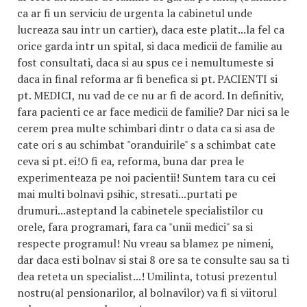
ca ar fi un serviciu de urgenta la cabinetul unde
lucreaza sau intr un cartier), daca este platit...la fel ca
orice garda intr un spital, si daca medicii de familie au
fost consultati, daca si au spus ce i nemultumeste si
daca in final reforma ar fi benefica si pt. PACIENTI si
pt. MEDICI, nu vad de ce nu ar fi de acord. In definitiv,
fara pacienti ce ar face medicii de familie? Dar nici sa le
cerem prea multe schimbari dintr o data ca si asa de
cate ori s au schimbat "oranduirile" s a schimbat cate
ceva si pt. ei!O fi ea, reforma, buna dar prea le
experimenteaza pe noi pacientii! Suntem tara cu cei
mai multi bolnavi psihic, stresati...purtati pe
drumuri...asteptand la cabinetele specialistilor cu
orele, fara programari, fara ca "unii medici" sa si
respecte programul! Nu vreau sa blamez pe nimeni,
dar daca esti bolnav si stai 8 ore sa te consulte sau sa ti
dea reteta un specialist...! Umilinta, totusi prezentul
nostru(al pensionarilor, al bolnavilor) va fi si viitorul