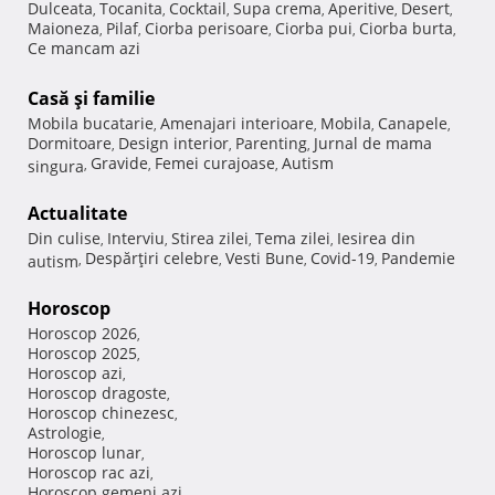
Dulceata
Tocanita
Cocktail
Supa crema
Aperitive
Desert
,
,
,
,
,
,
Maioneza
Pilaf
Ciorba perisoare
Ciorba pui
Ciorba burta
,
,
,
,
,
Ce mancam azi
Casă şi familie
Mobila bucatarie
Amenajari interioare
Mobila
Canapele
,
,
,
,
Dormitoare
Design interior
Parenting
Jurnal de mama
,
,
,
Gravide
Femei curajoase
Autism
singura
,
,
,
Actualitate
Din culise
Interviu
Stirea zilei
Tema zilei
Iesirea din
,
,
,
,
Despărţiri celebre
Vesti Bune
Covid-19
Pandemie
autism
,
,
,
,
Horoscop
Horoscop 2026
,
Horoscop 2025
,
Horoscop azi
,
Horoscop dragoste
,
Horoscop chinezesc
,
Astrologie
,
Horoscop lunar
,
Horoscop rac azi
,
Horoscop gemeni azi
,