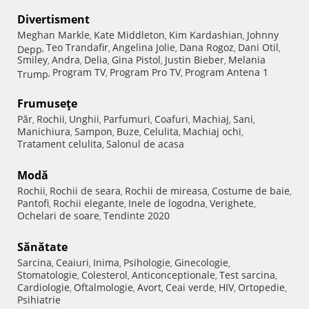
Divertisment
Meghan Markle
Kate Middleton
Kim Kardashian
Johnny
,
,
,
Teo Trandafir
Angelina Jolie
Dana Rogoz
Dani Otil
Depp
,
,
,
,
,
Smiley
Andra
Delia
Gina Pistol
Justin Bieber
Melania
,
,
,
,
,
Program TV
Program Pro TV
Program Antena 1
Trump
,
,
,
Frumuseţe
Păr
Rochii
Unghii
Parfumuri
Coafuri
Machiaj
Sani
,
,
,
,
,
,
,
Manichiura
Sampon
Buze
Celulita
Machiaj ochi
,
,
,
,
,
Tratament celulita
Salonul de acasa
,
Modă
Rochii
Rochii de seara
Rochii de mireasa
Costume de baie
,
,
,
,
Pantofi
Rochii elegante
Inele de logodna
Verighete
,
,
,
,
Ochelari de soare
Tendinte 2020
,
Sănătate
Sarcina
Ceaiuri
Inima
Psihologie
Ginecologie
,
,
,
,
,
Stomatologie
Colesterol
Anticonceptionale
Test sarcina
,
,
,
,
Cardiologie
Oftalmologie
Avort
Ceai verde
HIV
Ortopedie
,
,
,
,
,
,
Psihiatrie