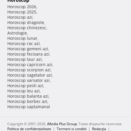
Horoscop
Horoscop 2026
,
Horoscop 2025
,
Horoscop azi
,
Horoscop dragoste
,
Horoscop chinezesc
,
Astrologie
,
Horoscop lunar
,
Horoscop rac azi
,
Horoscop gemeni azi
,
Horoscop fecioara azi
,
Horoscop taur azi
,
Horoscop capricorn azi
,
Horoscop scorpion azi
,
Horoscop sagetator azi
,
Horoscop varsator azi
,
Horoscop pesti azi
,
Horoscop leu azi
,
Horoscop balanta azi
,
Horoscop berbec azi
,
Horoscop saptamanal
Copyright © 2001-2026,
iMedia Plus Group
. Toate drepturile rezervate
Politica de confidențialitate
|
Termeni si conditii
|
Redacţia
|