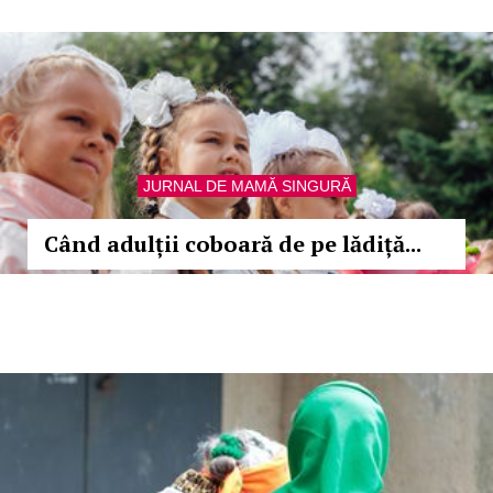
JURNAL DE MAMĂ SINGURĂ
Când adulții coboară de pe lădiță...