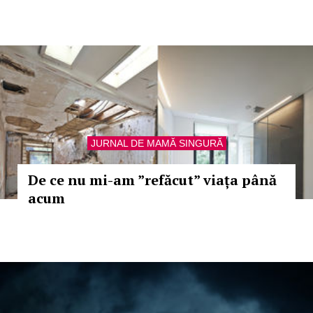
JURNAL DE MAMĂ SINGURĂ
De ce nu mi-am ”refăcut” viața până
acum