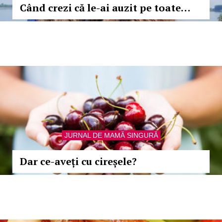
Când crezi că le-ai auzit pe toate…
JURNAL DE MAMĂ SINGURĂ
Dar ce-aveți cu cireșele?