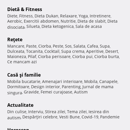
Dietă & Fitness
Diete
Fitness
Dieta Dukan
Relaxare
Yoga
Intretinere
,
,
,
,
,
,
Aerobic
Exercitii abdomen
Nutritie
Dieta de slabit
Dieta
,
,
,
,
Silueta
Dieta ketogenica
Sala de acasa
disociata
,
,
,
Reţete
Mancare
Paste
Ciorba
Peste
Sos
Salata
Cafea
Supa
,
,
,
,
,
,
,
,
Dulceata
Tocanita
Cocktail
Supa crema
Aperitive
Desert
,
,
,
,
,
,
Maioneza
Pilaf
Ciorba perisoare
Ciorba pui
Ciorba burta
,
,
,
,
,
Ce mancam azi
Casă şi familie
Mobila bucatarie
Amenajari interioare
Mobila
Canapele
,
,
,
,
Dormitoare
Design interior
Parenting
Jurnal de mama
,
,
,
Gravide
Femei curajoase
Autism
singura
,
,
,
Actualitate
Din culise
Interviu
Stirea zilei
Tema zilei
Iesirea din
,
,
,
,
Despărţiri celebre
Vesti Bune
Covid-19
Pandemie
autism
,
,
,
,