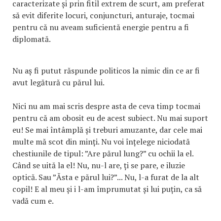
caracterizate și prin fitil extrem de scurt, am preferat
să evit diferite locuri, conjuncturi, anturaje, tocmai
pentru că nu aveam suficientă energie pentru a fi
diplomată.
Nu aș fi putut răspunde politicos la nimic din ce ar fi
avut legătură cu părul lui.
Nici nu am mai scris despre asta de ceva timp tocmai
pentru că am obosit eu de acest subiect. Nu mai suport
eu! Se mai întâmplă și treburi amuzante, dar cele mai
multe mă scot din minți. Nu voi înțelege niciodată
chestiunile de tipul: ”Are părul lung?” cu ochii la el.
Când se uită la el! Nu, nu-l are, ți se pare, e iluzie
optică. Sau ”Ăsta e părul lui?”... Nu, l-a furat de la alt
copil! E al meu și i l-am împrumutat și lui puțin, ca să
vadă cum e.