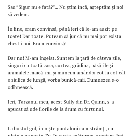
Sau ”Sigur nu e fată?”... Nu știm încă, așteptăm și noi
să vedem.
În fine, eram convinsă, până ieri că le-am auzit pe
toate! Dar toate! Puteam să jur că nu mai pot exista
chestii noi! Eram convinsă!
Dar nu! M-am înșelat. Suntem la țară de câteva zile,
singuri cu toată casa, curtea, grădina, păsările și
animalele maică-mii și muncim amândoi cot la cot cât
e ziulica de lungă, vorba bunică-mii, Dumnezeu s-o
odihnească.
Ieri, Tarzanul meu, acest Sully din Dr. Quinn, s-a
apucat să ude florile de la drum cu furtunul.
La bustul gol, în niște pantaloni cam strâmți, cu
pletele pe spate. Eu, în curte, măturam, aranjam, îmi