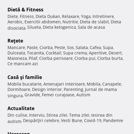
Dietă & Fitness
Diete
Fitness
Dieta Dukan
Relaxare
Yoga
Intretinere
,
,
,
,
,
,
Aerobic
Exercitii abdomen
Nutritie
Dieta de slabit
Dieta
,
,
,
,
Silueta
Dieta ketogenica
Sala de acasa
disociata
,
,
,
Reţete
Mancare
Paste
Ciorba
Peste
Sos
Salata
Cafea
Supa
,
,
,
,
,
,
,
,
Dulceata
Tocanita
Cocktail
Supa crema
Aperitive
Desert
,
,
,
,
,
,
Maioneza
Pilaf
Ciorba perisoare
Ciorba pui
Ciorba burta
,
,
,
,
,
Ce mancam azi
Casă şi familie
Mobila bucatarie
Amenajari interioare
Mobila
Canapele
,
,
,
,
Dormitoare
Design interior
Parenting
Jurnal de mama
,
,
,
Gravide
Femei curajoase
Autism
singura
,
,
,
Actualitate
Din culise
Interviu
Stirea zilei
Tema zilei
Iesirea din
,
,
,
,
Despărţiri celebre
Vesti Bune
Covid-19
Pandemie
autism
,
,
,
,
Horoscop