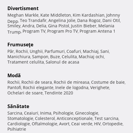
Divertisment
Meghan Markle
Kate Middleton
Kim Kardashian
Johnny
,
,
,
Teo Trandafir
Angelina Jolie
Dana Rogoz
Dani Otil
Depp
,
,
,
,
,
Smiley
Andra
Delia
Gina Pistol
Justin Bieber
Melania
,
,
,
,
,
Program TV
Program Pro TV
Program Antena 1
Trump
,
,
,
Frumuseţe
Păr
Rochii
Unghii
Parfumuri
Coafuri
Machiaj
Sani
,
,
,
,
,
,
,
Manichiura
Sampon
Buze
Celulita
Machiaj ochi
,
,
,
,
,
Tratament celulita
Salonul de acasa
,
Modă
Rochii
Rochii de seara
Rochii de mireasa
Costume de baie
,
,
,
,
Pantofi
Rochii elegante
Inele de logodna
Verighete
,
,
,
,
Ochelari de soare
Tendinte 2020
,
Sănătate
Sarcina
Ceaiuri
Inima
Psihologie
Ginecologie
,
,
,
,
,
Stomatologie
Colesterol
Anticonceptionale
Test sarcina
,
,
,
,
Cardiologie
Oftalmologie
Avort
Ceai verde
HIV
Ortopedie
,
,
,
,
,
,
Psihiatrie