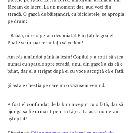
făceam de lucru. La un moment dat, aud voci din
stradă. O gașcă de băiețandri, cu bicicletele, se apropia
pe drum:
- Băăăă, uite-o pe-aia despuiată! E în țâțele goale!
Poate se întoarce cu fața să vedem!
Am râs amândoi până la leșin! Copilul s-a rotit să stea
numai cu spatele spre stradă, unul din gașcă a zis că e
băiat, dar el a strigat după ei cu voce ascuțită că e fată.
Și asta e chestia pe care nu o văzusem venind.
A fost el confundat de la bun început cu o fată, dar să
ajungă să fie urmărit pentru țâțe… La asta nu ne-am
așteptat!
Citește și:
Câte remarci am tolerat ca mamă de