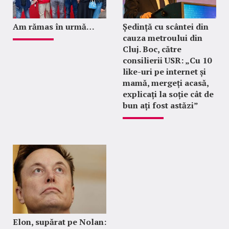
Am rămas în urmă…
Ședință cu scântei din
cauza metroului din
Cluj. Boc, către
consilierii USR: „Cu 10
like-uri pe internet și
mamă, mergeți acasă,
explicați la soție cât de
bun ați fost astăzi”
Elon, supărat pe Nolan: