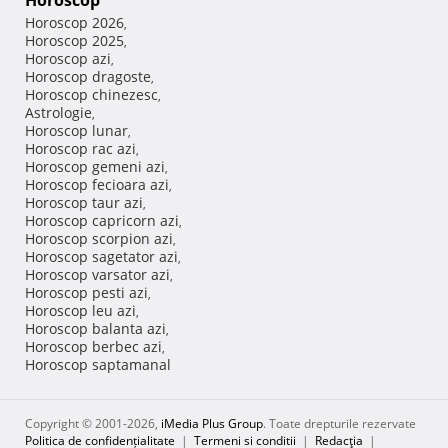
Horoscop 2026
,
Horoscop 2025
,
Horoscop azi
,
Horoscop dragoste
,
Horoscop chinezesc
,
Astrologie
,
Horoscop lunar
,
Horoscop rac azi
,
Horoscop gemeni azi
,
Horoscop fecioara azi
,
Horoscop taur azi
,
Horoscop capricorn azi
,
Horoscop scorpion azi
,
Horoscop sagetator azi
,
Horoscop varsator azi
,
Horoscop pesti azi
,
Horoscop leu azi
,
Horoscop balanta azi
,
Horoscop berbec azi
,
Horoscop saptamanal
Copyright © 2001-2026,
iMedia Plus Group
. Toate drepturile rezervate
Politica de confidențialitate
|
Termeni si conditii
|
Redacţia
|