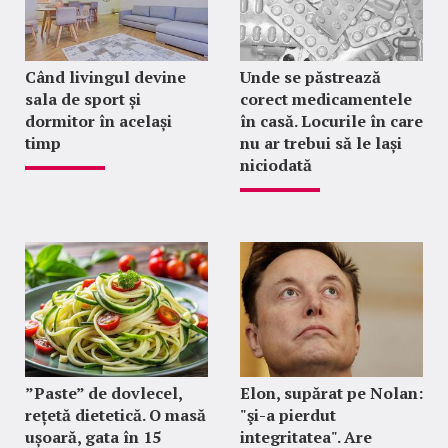
Când livingul devine
Unde se păstrează
sala de sport și
corect medicamentele
dormitor în același
în casă. Locurile în care
timp
nu ar trebui să le lași
niciodată
”Paste” de dovlecel,
Elon, supărat pe Nolan:
rețetă dietetică. O masă
"şi-a pierdut
ușoară, gata în 15
integritatea". Are