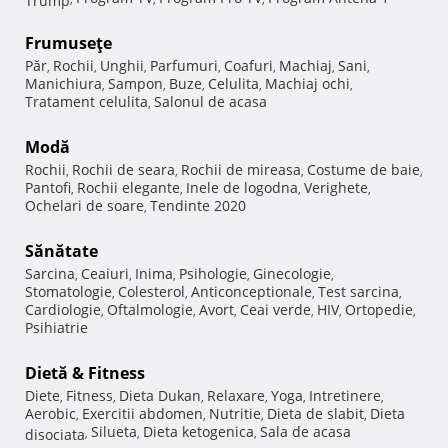
Frumuseţe
Păr
Rochii
Unghii
Parfumuri
Coafuri
Machiaj
Sani
,
,
,
,
,
,
,
Manichiura
Sampon
Buze
Celulita
Machiaj ochi
,
,
,
,
,
Tratament celulita
Salonul de acasa
,
Modă
Rochii
Rochii de seara
Rochii de mireasa
Costume de baie
,
,
,
,
Pantofi
Rochii elegante
Inele de logodna
Verighete
,
,
,
,
Ochelari de soare
Tendinte 2020
,
Sănătate
Sarcina
Ceaiuri
Inima
Psihologie
Ginecologie
,
,
,
,
,
Stomatologie
Colesterol
Anticonceptionale
Test sarcina
,
,
,
,
Cardiologie
Oftalmologie
Avort
Ceai verde
HIV
Ortopedie
,
,
,
,
,
,
Psihiatrie
Dietă & Fitness
Diete
Fitness
Dieta Dukan
Relaxare
Yoga
Intretinere
,
,
,
,
,
,
Aerobic
Exercitii abdomen
Nutritie
Dieta de slabit
Dieta
,
,
,
,
Silueta
Dieta ketogenica
Sala de acasa
disociata
,
,
,