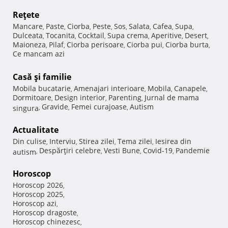
Reţete
Mancare
Paste
Ciorba
Peste
Sos
Salata
Cafea
Supa
,
,
,
,
,
,
,
,
Dulceata
Tocanita
Cocktail
Supa crema
Aperitive
Desert
,
,
,
,
,
,
Maioneza
Pilaf
Ciorba perisoare
Ciorba pui
Ciorba burta
,
,
,
,
,
Ce mancam azi
Casă şi familie
Mobila bucatarie
Amenajari interioare
Mobila
Canapele
,
,
,
,
Dormitoare
Design interior
Parenting
Jurnal de mama
,
,
,
Gravide
Femei curajoase
Autism
singura
,
,
,
Actualitate
Din culise
Interviu
Stirea zilei
Tema zilei
Iesirea din
,
,
,
,
Despărţiri celebre
Vesti Bune
Covid-19
Pandemie
autism
,
,
,
,
Horoscop
Horoscop 2026
,
Horoscop 2025
,
Horoscop azi
,
Horoscop dragoste
,
Horoscop chinezesc
,