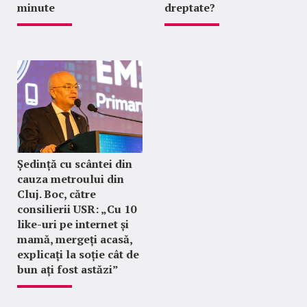
minute
dreptate?
Ședință cu scântei din
cauza metroului din
Cluj. Boc, către
consilierii USR: „Cu 10
like-uri pe internet și
mamă, mergeți acasă,
explicați la soție cât de
bun ați fost astăzi”