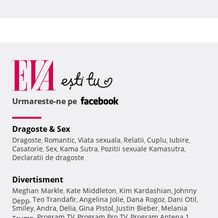
Urmareste-ne pe
Dragoste & Sex
Dragoste
Romantic
Viata sexuala
Relatii
Cuplu
Iubire
,
,
,
,
,
,
Casatorie
Sex
Kama Sutra
Pozitii sexuale Kamasutra
,
,
,
,
Declaratii de dragoste
Divertisment
Meghan Markle
Kate Middleton
Kim Kardashian
Johnny
,
,
,
Teo Trandafir
Angelina Jolie
Dana Rogoz
Dani Otil
Depp
,
,
,
,
,
Smiley
Andra
Delia
Gina Pistol
Justin Bieber
Melania
,
,
,
,
,
Program TV
Program Pro TV
Program Antena 1
Trump
,
,
,