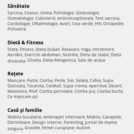
Sănătate
Sarcina
Ceaiuri
Inima
Psihologie
Ginecologie
,
,
,
,
,
Stomatologie
Colesterol
Anticonceptionale
Test sarcina
,
,
,
,
Cardiologie
Oftalmologie
Avort
Ceai verde
HIV
Ortopedie
,
,
,
,
,
,
Psihiatrie
Dietă & Fitness
Diete
Fitness
Dieta Dukan
Relaxare
Yoga
Intretinere
,
,
,
,
,
,
Aerobic
Exercitii abdomen
Nutritie
Dieta de slabit
Dieta
,
,
,
,
Silueta
Dieta ketogenica
Sala de acasa
disociata
,
,
,
Reţete
Mancare
Paste
Ciorba
Peste
Sos
Salata
Cafea
Supa
,
,
,
,
,
,
,
,
Dulceata
Tocanita
Cocktail
Supa crema
Aperitive
Desert
,
,
,
,
,
,
Maioneza
Pilaf
Ciorba perisoare
Ciorba pui
Ciorba burta
,
,
,
,
,
Ce mancam azi
Casă şi familie
Mobila bucatarie
Amenajari interioare
Mobila
Canapele
,
,
,
,
Dormitoare
Design interior
Parenting
Jurnal de mama
,
,
,
Gravide
Femei curajoase
Autism
singura
,
,
,