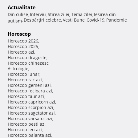
Actualitate
Din culise
Interviu
Stirea zilei
Tema zilei
Iesirea din
,
,
,
,
Despărţiri celebre
Vesti Bune
Covid-19
Pandemie
autism
,
,
,
,
Horoscop
Horoscop 2026
,
Horoscop 2025
,
Horoscop azi
,
Horoscop dragoste
,
Horoscop chinezesc
,
Astrologie
,
Horoscop lunar
,
Horoscop rac azi
,
Horoscop gemeni azi
,
Horoscop fecioara azi
,
Horoscop taur azi
,
Horoscop capricorn azi
,
Horoscop scorpion azi
,
Horoscop sagetator azi
,
Horoscop varsator azi
,
Horoscop pesti azi
,
Horoscop leu azi
,
Horoscop balanta azi
,