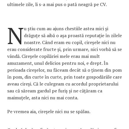
ultimele zile, li s-a mai pus o pată neagră pe CV.
N
u știu cum au ajuns chestiile astea mici și
drăguțe să aibă o așa proastă reputație în zilele
noastre. Când eram eu copil, cireșele nici nu
erau considerate fructe și, prin urmare, nici vorbă să se
vândă. Cireșele copilăriei mele erau mai mult
amuzament, unul delicios pentru noi, e drept. În
perioada cireșelor, nu făceam decât să o ținem din pom
în pom, din curte în curte, prin toate gospodăriile care
aveau cireși. Că le culegeam cu acordul proprietarului
sau că săream gardul pe furiș și ne cățăram ca
maimuțele, asta nici nu mai conta.
Pe vremea aia, cireșele nici nu se spălau.