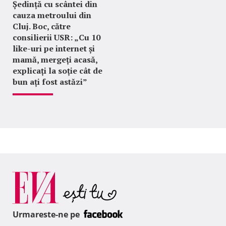
Ședință cu scântei din
cauza metroului din
Cluj. Boc, către
consilierii USR: „Cu 10
like-uri pe internet și
mamă, mergeți acasă,
explicați la soție cât de
bun ați fost astăzi”
Urmareste-ne pe