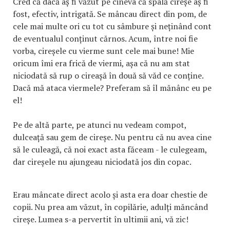
Cred că dacă aș fi văzut pe cineva că spală cireșe aș fi
fost, efectiv, intrigată. Se mâncau direct din pom, de
cele mai multe ori cu tot cu sâmbure și neținând cont
de eventualul conținut cărnos. Acum, între noi fie
vorba, cireșele cu vierme sunt cele mai bune! Mie
oricum îmi era frică de viermi, așa că nu am stat
niciodată să rup o cireașă în două să văd ce conține.
Dacă mă ataca viermele? Preferam să îl mănânc eu pe
el!
Pe de altă parte, pe atunci nu vedeam compot,
dulceață sau gem de cireșe. Nu pentru că nu avea cine
să le culeagă, că noi exact asta făceam - le culegeam,
dar cireșele nu ajungeau niciodată jos din copac.
Erau mâncate direct acolo și asta era doar chestie de
copii. Nu prea am văzut, în copilărie, adulți măncând
cireșe. Lumea s-a pervertit în ultimii ani, vă zic!