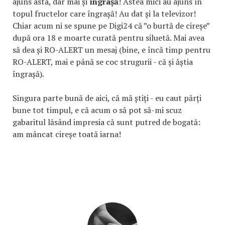
ajuns asta, dar mai și
îngrașă
! Astea mici au ajuns în
topul fructelor care îngrașă! Au dat și la televizor!
Chiar acum ni se spune pe Digi24 că ”o burtă de cireșe”
după ora 18 e moarte curată pentru siluetă. Mai avea
să dea și RO-ALERT un mesaj (bine, e încă timp pentru
RO-ALERT, mai e până se coc strugurii - că și ăștia
îngrașă).
Singura parte bună de aici, că mă știți - eu caut părți
bune tot timpul, e că acum o să pot să-mi scuz
gabaritul lăsând impresia că sunt putred de bogată:
am mâncat cireșe toată iarna!