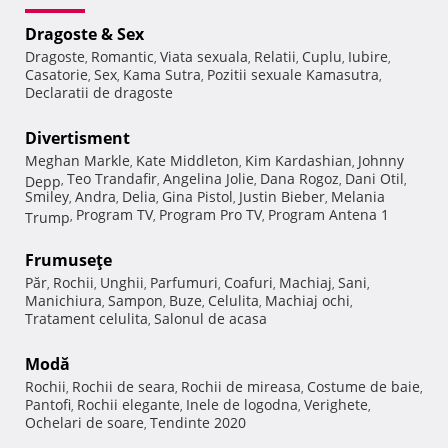
Dragoste & Sex
Dragoste
Romantic
Viata sexuala
Relatii
Cuplu
Iubire
,
,
,
,
,
,
Casatorie
Sex
Kama Sutra
Pozitii sexuale Kamasutra
,
,
,
,
Declaratii de dragoste
Divertisment
Meghan Markle
Kate Middleton
Kim Kardashian
Johnny
,
,
,
Teo Trandafir
Angelina Jolie
Dana Rogoz
Dani Otil
Depp
,
,
,
,
,
Smiley
Andra
Delia
Gina Pistol
Justin Bieber
Melania
,
,
,
,
,
Program TV
Program Pro TV
Program Antena 1
Trump
,
,
,
Frumuseţe
Păr
Rochii
Unghii
Parfumuri
Coafuri
Machiaj
Sani
,
,
,
,
,
,
,
Manichiura
Sampon
Buze
Celulita
Machiaj ochi
,
,
,
,
,
Tratament celulita
Salonul de acasa
,
Modă
Rochii
Rochii de seara
Rochii de mireasa
Costume de baie
,
,
,
,
Pantofi
Rochii elegante
Inele de logodna
Verighete
,
,
,
,
Ochelari de soare
Tendinte 2020
,