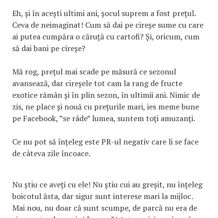
Eh, și în acești ultimi ani, șocul suprem a fost prețul.
Ceva de neimaginat! Cum să dai pe cireșe sume cu care
ai putea cumpăra o căruță cu cartofi? Și, oricum, cum
să dai bani pe cireșe?
Mă rog, prețul mai scade pe măsură ce sezonul
avansează, dar cireșele tot cam la rang de fructe
exotice rămân și în plin sezon, în ultimii ani. Nimic de
zis, ne place și nouă cu prețurile mari, ies meme bune
pe Facebook, ”se râde” lumea, suntem toți amuzanți.
Ce nu pot să înțeleg este PR-ul negativ care li se face
de câteva zile încoace.
Nu știu ce aveți cu ele! Nu știu cui au greșit, nu înțeleg
boicotul ăsta, dar sigur sunt interese mari la mijloc.
Mai nou, nu doar că sunt scumpe, de parcă nu era de