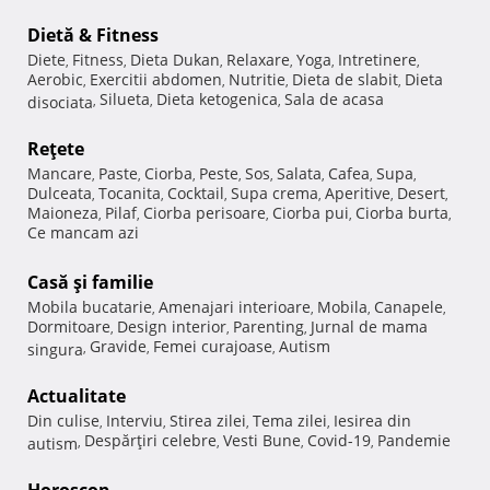
Dietă & Fitness
Diete
Fitness
Dieta Dukan
Relaxare
Yoga
Intretinere
,
,
,
,
,
,
Aerobic
Exercitii abdomen
Nutritie
Dieta de slabit
Dieta
,
,
,
,
Silueta
Dieta ketogenica
Sala de acasa
disociata
,
,
,
Reţete
Mancare
Paste
Ciorba
Peste
Sos
Salata
Cafea
Supa
,
,
,
,
,
,
,
,
Dulceata
Tocanita
Cocktail
Supa crema
Aperitive
Desert
,
,
,
,
,
,
Maioneza
Pilaf
Ciorba perisoare
Ciorba pui
Ciorba burta
,
,
,
,
,
Ce mancam azi
Casă şi familie
Mobila bucatarie
Amenajari interioare
Mobila
Canapele
,
,
,
,
Dormitoare
Design interior
Parenting
Jurnal de mama
,
,
,
Gravide
Femei curajoase
Autism
singura
,
,
,
Actualitate
Din culise
Interviu
Stirea zilei
Tema zilei
Iesirea din
,
,
,
,
Despărţiri celebre
Vesti Bune
Covid-19
Pandemie
autism
,
,
,
,