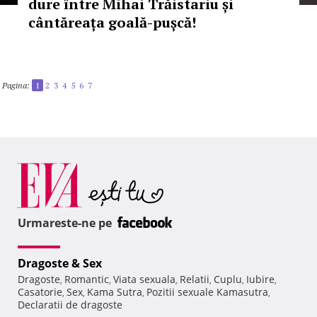
dure între Mihai Trăistariu și
cântăreața goală-pușcă!
Pagina:
1
2
3
4
5
6
7
Urmareste-ne pe
Dragoste & Sex
Dragoste
Romantic
Viata sexuala
Relatii
Cuplu
Iubire
,
,
,
,
,
,
Casatorie
Sex
Kama Sutra
Pozitii sexuale Kamasutra
,
,
,
,
Declaratii de dragoste