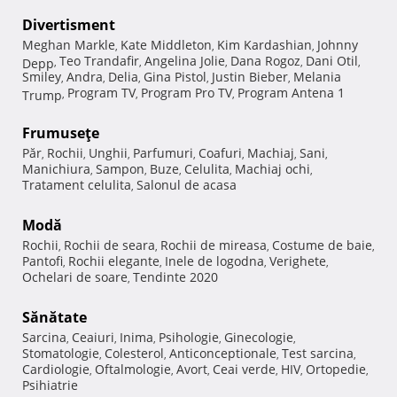
Divertisment
Meghan Markle
Kate Middleton
Kim Kardashian
Johnny
,
,
,
Teo Trandafir
Angelina Jolie
Dana Rogoz
Dani Otil
Depp
,
,
,
,
,
Smiley
Andra
Delia
Gina Pistol
Justin Bieber
Melania
,
,
,
,
,
Program TV
Program Pro TV
Program Antena 1
Trump
,
,
,
Frumuseţe
Păr
Rochii
Unghii
Parfumuri
Coafuri
Machiaj
Sani
,
,
,
,
,
,
,
Manichiura
Sampon
Buze
Celulita
Machiaj ochi
,
,
,
,
,
Tratament celulita
Salonul de acasa
,
Modă
Rochii
Rochii de seara
Rochii de mireasa
Costume de baie
,
,
,
,
Pantofi
Rochii elegante
Inele de logodna
Verighete
,
,
,
,
Ochelari de soare
Tendinte 2020
,
Sănătate
Sarcina
Ceaiuri
Inima
Psihologie
Ginecologie
,
,
,
,
,
Stomatologie
Colesterol
Anticonceptionale
Test sarcina
,
,
,
,
Cardiologie
Oftalmologie
Avort
Ceai verde
HIV
Ortopedie
,
,
,
,
,
,
Psihiatrie