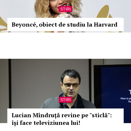
STIRI
Beyoncé, obiect de studiu la Harvard
STIRI
Lucian Mîndruță revine pe "sticlă":
își face televiziunea lui!