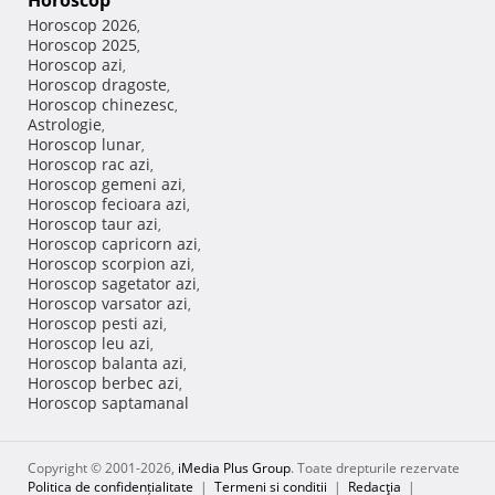
Horoscop
Horoscop 2026
,
Horoscop 2025
,
Horoscop azi
,
Horoscop dragoste
,
Horoscop chinezesc
,
Astrologie
,
Horoscop lunar
,
Horoscop rac azi
,
Horoscop gemeni azi
,
Horoscop fecioara azi
,
Horoscop taur azi
,
Horoscop capricorn azi
,
Horoscop scorpion azi
,
Horoscop sagetator azi
,
Horoscop varsator azi
,
Horoscop pesti azi
,
Horoscop leu azi
,
Horoscop balanta azi
,
Horoscop berbec azi
,
Horoscop saptamanal
Copyright © 2001-2026,
iMedia Plus Group
. Toate drepturile rezervate
Politica de confidențialitate
|
Termeni si conditii
|
Redacţia
|