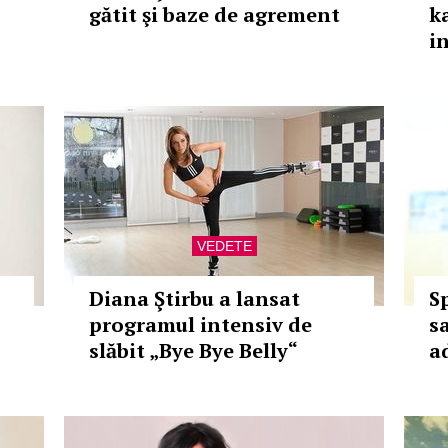
gătit şi baze de agrement
k
i
VEDETE
o
Diana Ştirbu a lansat
Sp
programul intensiv de
sa
slăbit „Bye Bye Belly“
a