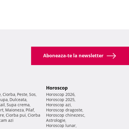
Aboneaza-te la newsletter
Horoscop
e
Ciorba
Peste
Sos
Horoscop 2026
,
,
,
,
,
Supa
Dulceata
Horoscop 2025
,
,
,
ail
Supa crema
Horoscop azi
,
,
,
rt
Maioneza
Pilaf
Horoscop dragoste
,
,
,
,
re
Ciorba pui
Ciorba
Horoscop chinezesc
,
,
,
am azi
Astrologie
,
Horoscop lunar
,