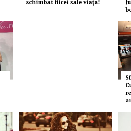
schimbat fiicei sale viața!
J
b
Sf
C
r
a