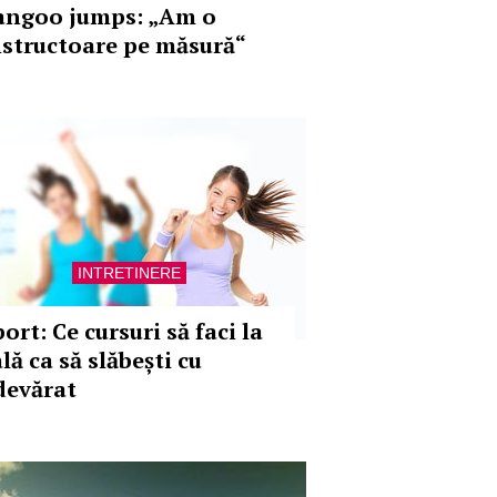
angoo jumps: „Am o
nstructoare pe măsură“
INTRETINERE
ort: Ce cursuri să faci la
lă ca să slăbești cu
devărat