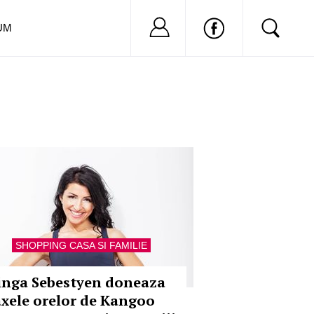
Nu ai cont?
Inregistreaza-
UM
SHOPPING CASA SI FAMILIE
inga Sebestyen doneaza
axele orelor de Kangoo