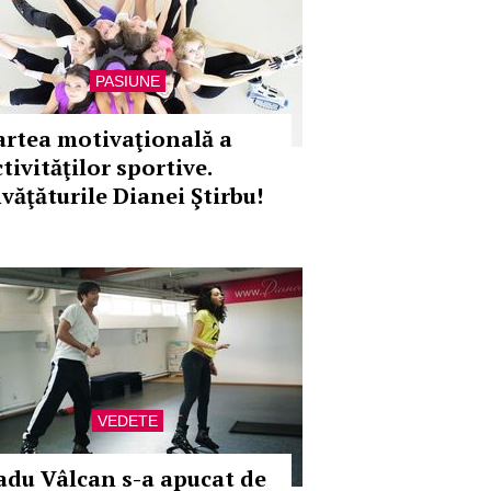
PASIUNE
artea motivaţională a
tivităţilor sportive.
nvăţăturile Dianei Ştirbu!
VEDETE
adu Vâlcan s-a apucat de