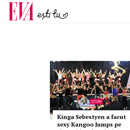
și 60 de ani. De ce te t
Carieră
pe măsură ce înaintez
Actualitate
STIRI
Kinga Sebestyen a facut
sexy Kangoo Jumps pe