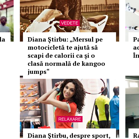
VEDETE
la
Diana Ştirbu: „Mersul pe
P
motocicletă te ajută să
ac
scapi de calorii ca şi o
Î
clasă normală de kangoo
jumps“
RELAXARE
Diana Ştirbu, despre sport,
R