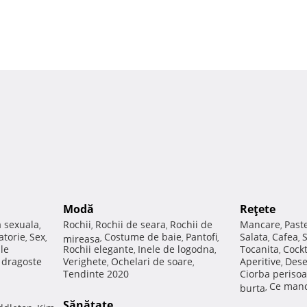
Modă
Reţete
a sexuala
Rochii
Rochii de seara
Rochii de
Mancare
Past
,
,
,
,
atorie
Sex
Costume de baie
Pantofi
Salata
Cafea
,
,
mireasa
,
,
,
,
,
ale
Rochii elegante
Inele de logodna
Tocanita
Cockt
,
,
,
e dragoste
Verighete
Ochelari de soare
Aperitive
Dese
,
,
,
Tendinte 2020
Ciorba perisoa
Ce manc
burta
,
Sănătate