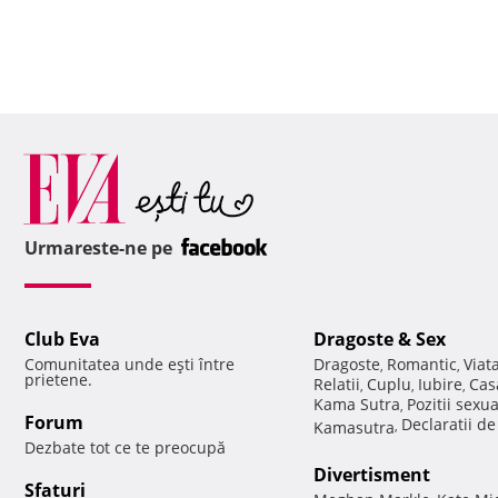
Urmareste-ne pe
Club Eva
Dragoste & Sex
Comunitatea unde eşti între
Dragoste
Romantic
Viat
,
,
prietene.
Relatii
Cuplu
Iubire
Cas
,
,
,
Kama Sutra
Pozitii sexu
,
Forum
Declaratii d
Kamasutra
,
Dezbate tot ce te preocupă
Divertisment
Sfaturi