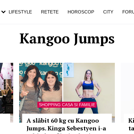
rezești mai des
Cât durează, cum te pregătești și cât
i în vârstă
de dureroasă este investigația
LIFESTYLE
RETETE
HOROSCOP
CITY
FOR
Kangoo Jumps
SHOPPING CASA SI FAMILIE
A slăbit 60 kg cu Kangoo
K
Jumps. Kinga Sebestyen i-a
t