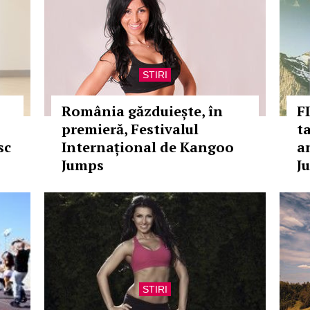
STIRI
România găzduiește, în
F
premieră, Festivalul
t
sc
Internațional de Kangoo
a
Jumps
J
STIRI