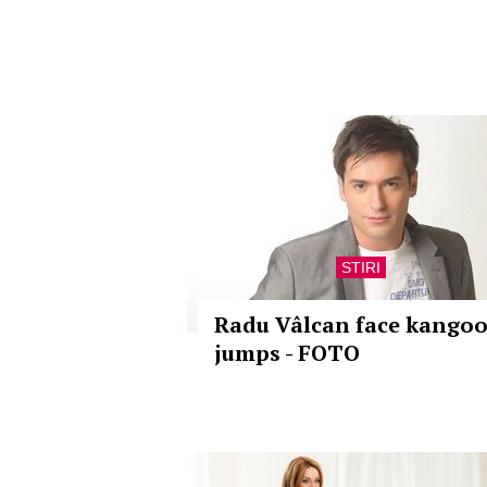
STIRI
Radu Vâlcan face kango
jumps - FOTO