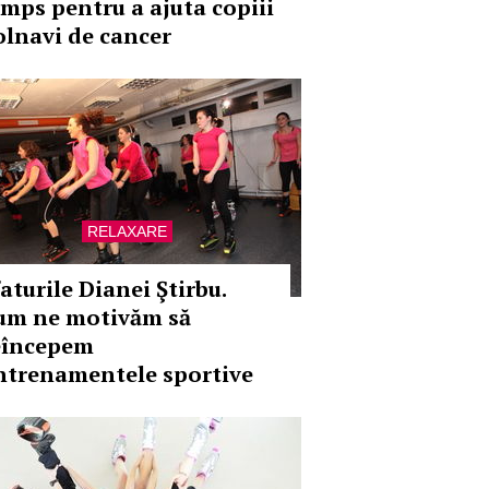
umps pentru a ajuta copiii
olnavi de cancer
RELAXARE
aturile Dianei Ştirbu.
um ne motivăm să
eîncepem
ntrenamentele sportive