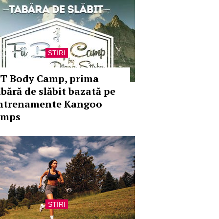
STIRI
IT Body Camp, prima
abără de slăbit bazată pe
ntrenamente Kangoo
umps
STIRI