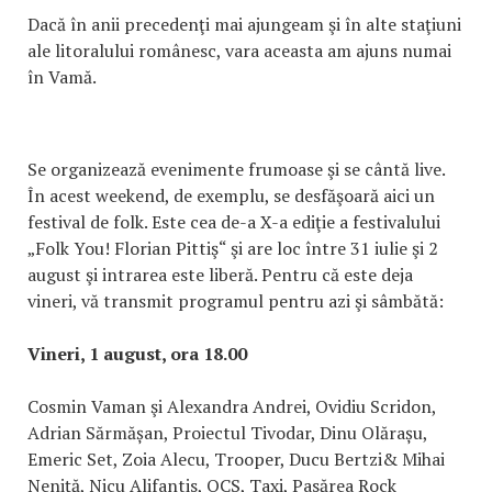
Dacă în anii precedenţi mai ajungeam şi în alte staţiuni
ale litoralului românesc, vara aceasta am ajuns numai
în Vamă.
Se organizează evenimente frumoase şi se cântă live.
În acest weekend, de exemplu, se desfăşoară aici un
festival de folk. Este cea de-a X-a ediţie a festivalului
„Folk You! Florian Pittiş“ şi are loc între 31 iulie şi 2
august şi intrarea este liberă. Pentru că este deja
vineri, vă transmit programul pentru azi şi sâmbătă:
Vineri, 1 august, ora 18.00
Cosmin Vaman şi Alexandra Andrei, Ovidiu Scridon,
Adrian Sărmășan, Proiectul Tivodar, Dinu Olărașu,
Emeric Set, Zoia Alecu, Trooper, Ducu Bertzi& Mihai
Neniță, Nicu Alifantis, OCS, Taxi, Pasărea Rock