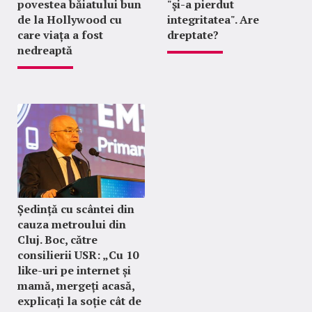
povestea băiatului bun
"şi-a pierdut
de la Hollywood cu
integritatea". Are
care viața a fost
dreptate?
nedreaptă
Ședință cu scântei din
cauza metroului din
Cluj. Boc, către
consilierii USR: „Cu 10
like-uri pe internet și
mamă, mergeți acasă,
explicați la soție cât de