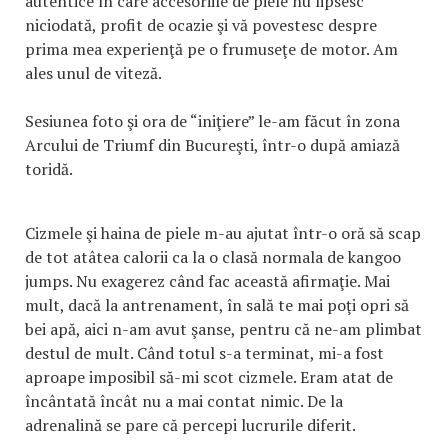
autentice în care accesoriile de piele nu lipsesc
niciodată, profit de ocazie şi vă povestesc despre
prima mea experienţă pe o frumuseţe de motor. Am
ales unul de viteză.
Sesiunea foto şi ora de “iniţiere” le-am făcut în zona
Arcului de Triumf din Bucureşti, într-o după amiază
toridă.
Cizmele şi haina de piele m-au ajutat într-o oră să scap
de tot atâtea calorii ca la o clasă normala de kangoo
jumps. Nu exagerez când fac această afirmaţie. Mai
mult, dacă la antrenament, în sală te mai poţi opri să
bei apă, aici n-am avut şanse, pentru că ne-am plimbat
destul de mult. Când totul s-a terminat, mi-a fost
aproape imposibil să-mi scot cizmele. Eram atat de
încântată încât nu a mai contat nimic. De la
adrenalină se pare că percepi lucrurile diferit.