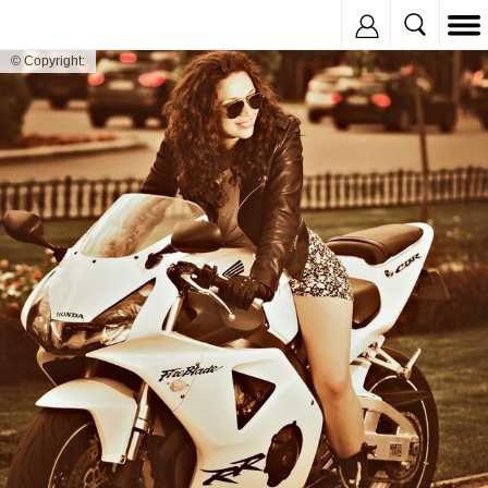
Inregistreaza
© Copyright: