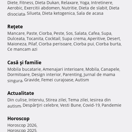
Diete
Fitness
Dieta Dukan
Relaxare
Yoga
Intretinere
,
,
,
,
,
,
Aerobic
Exercitii abdomen
Nutritie
Dieta de slabit
Dieta
,
,
,
,
Silueta
Dieta ketogenica
Sala de acasa
disociata
,
,
,
Reţete
Mancare
Paste
Ciorba
Peste
Sos
Salata
Cafea
Supa
,
,
,
,
,
,
,
,
Dulceata
Tocanita
Cocktail
Supa crema
Aperitive
Desert
,
,
,
,
,
,
Maioneza
Pilaf
Ciorba perisoare
Ciorba pui
Ciorba burta
,
,
,
,
,
Ce mancam azi
Casă şi familie
Mobila bucatarie
Amenajari interioare
Mobila
Canapele
,
,
,
,
Dormitoare
Design interior
Parenting
Jurnal de mama
,
,
,
Gravide
Femei curajoase
Autism
singura
,
,
,
Actualitate
Din culise
Interviu
Stirea zilei
Tema zilei
Iesirea din
,
,
,
,
Despărţiri celebre
Vesti Bune
Covid-19
Pandemie
autism
,
,
,
,
Horoscop
Horoscop 2026
,
Horoscop 2025
,