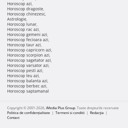
Horoscop azi
,
Horoscop dragoste
,
Horoscop chinezesc
,
Astrologie
,
Horoscop lunar
,
Horoscop rac azi
,
Horoscop gemeni azi
,
Horoscop fecioara azi
,
Horoscop taur azi
,
Horoscop capricorn azi
,
Horoscop scorpion azi
,
Horoscop sagetator azi
,
Horoscop varsator azi
,
Horoscop pesti azi
,
Horoscop leu azi
,
Horoscop balanta azi
,
Horoscop berbec azi
,
Horoscop saptamanal
Copyright © 2001-2026,
iMedia Plus Group
. Toate drepturile rezervate
Politica de confidențialitate
|
Termeni si conditii
|
Redacţia
|
Contact