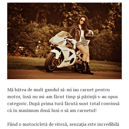
Mă bătea de mult gandul să-mi iau carnet pentru
motor, însă nu mi-am făcut timp şi părinţii s-au opus
categoric. După prima tură făcută sunt total convinsă
că în maximum două luni o să am carnetul!
Fiind o motocicletă de viteză, senzaţia este incredibilă