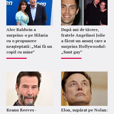
Alec Baldwin a
După ani de tăcere,
surprins-o pe Hilaria
fratele Angelinei Jolie
cu o propunere
a făcut un anunț care a
neașteptată: „Mai fă un
surprins Hollywoodul:
copil cu mine”
„Sunt gay”
Keanu Reeves -
Elon, supărat pe Nolan: