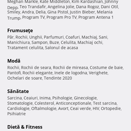
Meghan Markle
Kate Middleton
Kim Kardashian
Johnny
,
,
,
Teo Trandafir
Angelina Jolie
Dana Rogoz
Dani Otil
Depp
,
,
,
,
,
Smiley
Andra
Delia
Gina Pistol
Justin Bieber
Melania
,
,
,
,
,
Program TV
Program Pro TV
Program Antena 1
Trump
,
,
,
Frumuseţe
Păr
Rochii
Unghii
Parfumuri
Coafuri
Machiaj
Sani
,
,
,
,
,
,
,
Manichiura
Sampon
Buze
Celulita
Machiaj ochi
,
,
,
,
,
Tratament celulita
Salonul de acasa
,
Modă
Rochii
Rochii de seara
Rochii de mireasa
Costume de baie
,
,
,
,
Pantofi
Rochii elegante
Inele de logodna
Verighete
,
,
,
,
Ochelari de soare
Tendinte 2020
,
Sănătate
Sarcina
Ceaiuri
Inima
Psihologie
Ginecologie
,
,
,
,
,
Stomatologie
Colesterol
Anticonceptionale
Test sarcina
,
,
,
,
Cardiologie
Oftalmologie
Avort
Ceai verde
HIV
Ortopedie
,
,
,
,
,
,
Psihiatrie
Dietă & Fitness