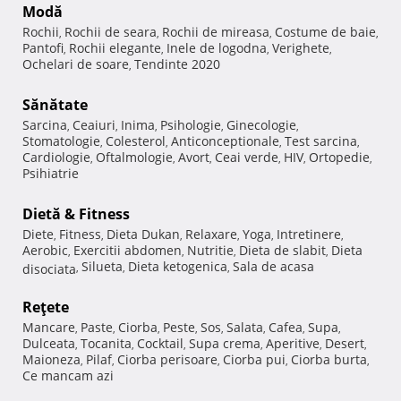
Modă
Rochii
Rochii de seara
Rochii de mireasa
Costume de baie
,
,
,
,
Pantofi
Rochii elegante
Inele de logodna
Verighete
,
,
,
,
Ochelari de soare
Tendinte 2020
,
Sănătate
Sarcina
Ceaiuri
Inima
Psihologie
Ginecologie
,
,
,
,
,
Stomatologie
Colesterol
Anticonceptionale
Test sarcina
,
,
,
,
Cardiologie
Oftalmologie
Avort
Ceai verde
HIV
Ortopedie
,
,
,
,
,
,
Psihiatrie
Dietă & Fitness
Diete
Fitness
Dieta Dukan
Relaxare
Yoga
Intretinere
,
,
,
,
,
,
Aerobic
Exercitii abdomen
Nutritie
Dieta de slabit
Dieta
,
,
,
,
Silueta
Dieta ketogenica
Sala de acasa
disociata
,
,
,
Reţete
Mancare
Paste
Ciorba
Peste
Sos
Salata
Cafea
Supa
,
,
,
,
,
,
,
,
Dulceata
Tocanita
Cocktail
Supa crema
Aperitive
Desert
,
,
,
,
,
,
Maioneza
Pilaf
Ciorba perisoare
Ciorba pui
Ciorba burta
,
,
,
,
,
Ce mancam azi