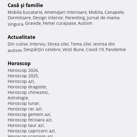
Casă şi familie
Mobila bucatarie
Amenajari interioare
Mobila
Canapele
,
,
,
,
Dormitoare
Design interior
Parenting
Jurnal de mama
,
,
,
Gravide
Femei curajoase
Autism
singura
,
,
,
Actualitate
Din culise
Interviu
Stirea zilei
Tema zilei
Iesirea din
,
,
,
,
Despărţiri celebre
Vesti Bune
Covid-19
Pandemie
autism
,
,
,
,
Horoscop
Horoscop 2026
,
Horoscop 2025
,
Horoscop azi
,
Horoscop dragoste
,
Horoscop chinezesc
,
Astrologie
,
Horoscop lunar
,
Horoscop rac azi
,
Horoscop gemeni azi
,
Horoscop fecioara azi
,
Horoscop taur azi
,
Horoscop capricorn azi
,
Horoscop scorpion azi
,