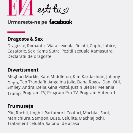
Urmareste-ne pe
Dragoste & Sex
Dragoste
Romantic
Viata sexuala
Relatii
Cuplu
Iubire
,
,
,
,
,
,
Casatorie
Sex
Kama Sutra
Pozitii sexuale Kamasutra
,
,
,
,
Declaratii de dragoste
Divertisment
Meghan Markle
Kate Middleton
Kim Kardashian
Johnny
,
,
,
Teo Trandafir
Angelina Jolie
Dana Rogoz
Dani Otil
Depp
,
,
,
,
,
Smiley
Andra
Delia
Gina Pistol
Justin Bieber
Melania
,
,
,
,
,
Program TV
Program Pro TV
Program Antena 1
Trump
,
,
,
Frumuseţe
Păr
Rochii
Unghii
Parfumuri
Coafuri
Machiaj
Sani
,
,
,
,
,
,
,
Manichiura
Sampon
Buze
Celulita
Machiaj ochi
,
,
,
,
,
Tratament celulita
Salonul de acasa
,