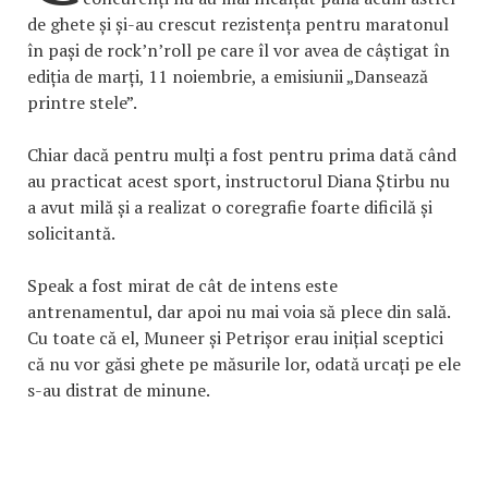
de ghete și și-au crescut rezistența pentru maratonul
în pași de rock’n’roll pe care îl vor avea de câștigat în
ediția de marți, 11 noiembrie, a emisiunii „Dansează
printre stele”.
Chiar dacă pentru mulți a fost pentru prima dată când
au practicat acest sport, instructorul Diana Știrbu nu
a avut milă și a realizat o coregrafie foarte dificilă și
solicitantă.
Speak a fost mirat de cât de intens este
antrenamentul, dar apoi nu mai voia să plece din sală.
Cu toate că el, Muneer și Petrișor erau inițial sceptici
că nu vor găsi ghete pe măsurile lor, odată urcați pe ele
s-au distrat de minune.