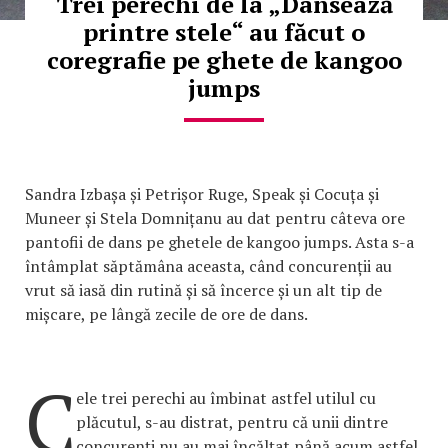
Trei perechi de la „Dansează
printre stele“ au făcut o
coregrafie pe ghete de kangoo
jumps
Sandra Izbașa și Petrișor Ruge, Speak și Cocuța și
Muneer și Stela Domnițanu au dat pentru câteva ore
pantofii de dans pe ghetele de kangoo jumps. Asta s-a
întâmplat săptămâna aceasta, când concurenții au
vrut să iasă din rutină și să încerce și un alt tip de
mișcare, pe lângă zecile de ore de dans.
C
ele trei perechi au îmbinat astfel utilul cu
plăcutul, s-au distrat, pentru că unii dintre
concurenți nu au mai încălțat până acum astfel