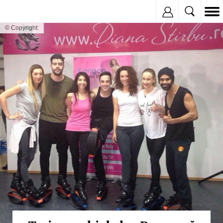
Inregistreaza
© Copyright: