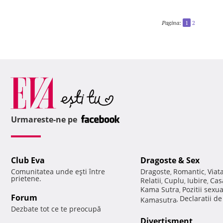
Pagina:
1
2
Urmareste-ne pe
Club Eva
Dragoste & Sex
Comunitatea unde eşti între
Dragoste
Romantic
Viat
,
,
prietene.
Relatii
Cuplu
Iubire
Cas
,
,
,
Kama Sutra
Pozitii sexu
,
Forum
Declaratii d
Kamasutra
,
Dezbate tot ce te preocupă
Divertisment