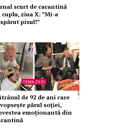
urnal scurt de carantină
 cuplu, ziua X: ”Mi-a
ispărut pixul!”
TEMA ZILEI
ătrânul de 92 de ani care
 vopsește părul soției,
ovestea emoționantă din
arantină