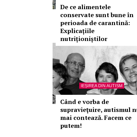
De ce alimentele
conservate sunt bune în
perioada de carantină:
Explicațiile
nutriționiștilor
IEȘIREA DIN AUTISM
Când e vorba de
supravieţuire, autismul n
mai contează. Facem ce
putem!