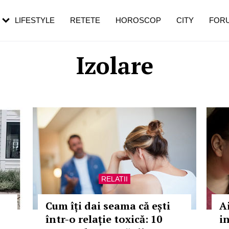
rebui să mergi
și 60 de ani. De ce te trezești mai des
pe măsură ce înaintezi în vârstă
LIFESTYLE
RETETE
HOROSCOP
CITY
FOR
Izolare
RELATII
Cum îți dai seama că ești
Ai
într-o relație toxică: 10
i