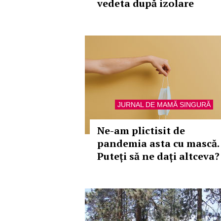
vedeta după izolare
JURNAL DE MAMĂ SINGURĂ
Ne-am plictisit de
pandemia asta cu mască.
Puteți să ne dați altceva?