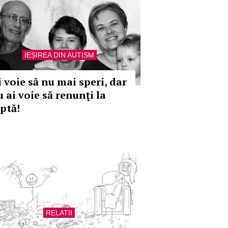
IEȘIREA DIN AUTISM
i voie să nu mai speri, dar
 ai voie să renunţi la
uptă!
RELATII