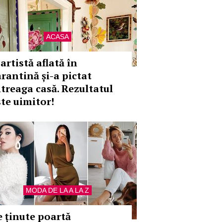
ACASA
artistă aflată în
arantină și-a pictat
ntreaga casă. Rezultatul
ste uimitor!
MODA DE LA A LA Z
e ținute poartă