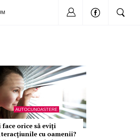
Nu ai cont?
Inregistreaza-
UM
AUTOCUNOASTERE
 face orice să eviți
nteracțiunile cu oamenii?