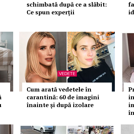
schimbată după ce a slăbit:
f
Ce spun experții
id
VEDETE
Cum arată vedetele în
P
ă
carantină: 60 de imagini
i
u
înainte și după izolare
i
î