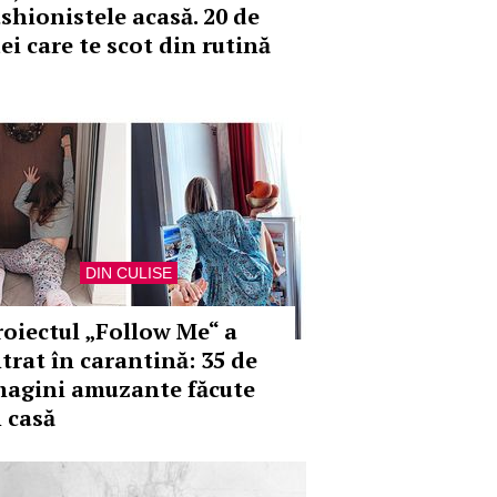
ashionistele acasă. 20 de
ei care te scot din rutină
DIN CULISE
roiectul „Follow Me“ a
ntrat în carantină: 35 de
magini amuzante făcute
n casă