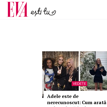
menopauză și când ar t
Carieră
la medic
Actualitate
VEDETE
Adele este de
nerecunoscut: Cum arată