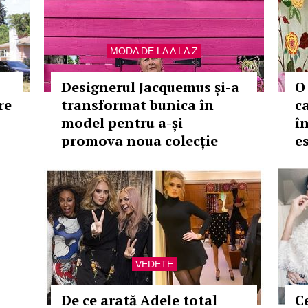
MODA DE LA A LA Z
Designerul Jacquemus și-a
O 
re
transformat bunica în
c
model pentru a-și
î
promova noua colecție
e
VEDETE
De ce arată Adele total
C