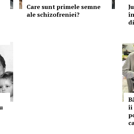
Care sunt primele semne
J
ale schizofreniei?
în
d
B
u
îi
p
c