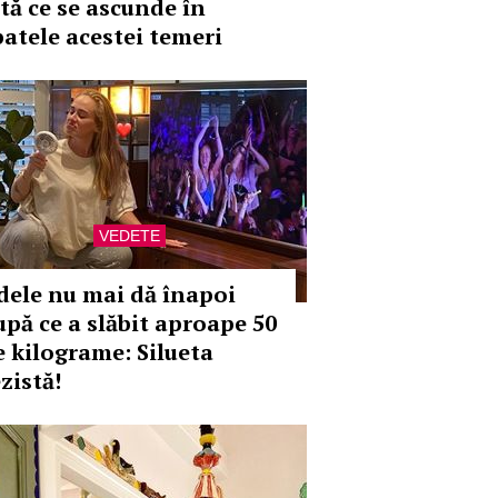
ată ce se ascunde în
patele acestei temeri
VEDETE
dele nu mai dă înapoi
upă ce a slăbit aproape 50
e kilograme: Silueta
zistă!