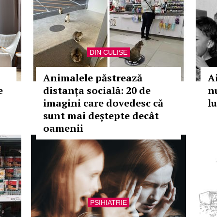
DIN CULISE
Animalele păstrează
A
e
distanța socială: 20 de
nu
imagini care dovedesc că
l
sunt mai deștepte decât
oamenii
PSIHIATRIE