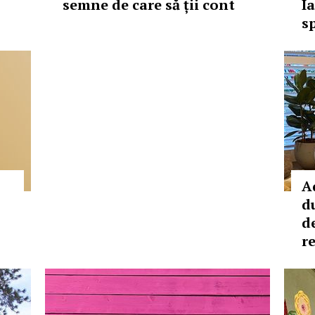
semne de care să ții cont
I
s
A
d
d
re