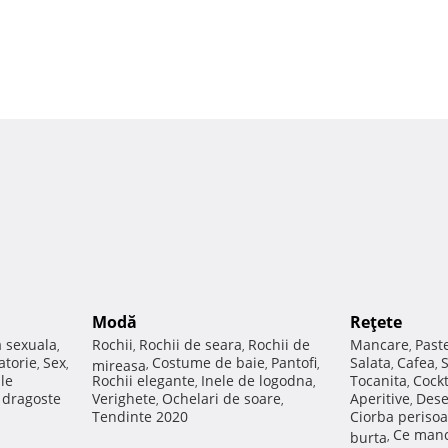
Modă
Reţete
a sexuala
Rochii
Rochii de seara
Rochii de
Mancare
Past
,
,
,
,
atorie
Sex
Costume de baie
Pantofi
Salata
Cafea
,
,
mireasa
,
,
,
,
,
ale
Rochii elegante
Inele de logodna
Tocanita
Cockt
,
,
,
e dragoste
Verighete
Ochelari de soare
Aperitive
Dese
,
,
,
Tendinte 2020
Ciorba perisoa
Ce manc
burta
,