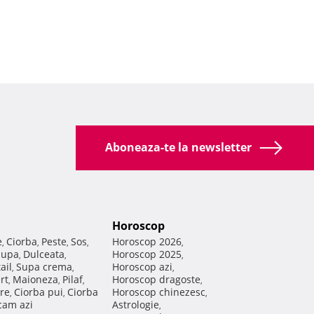
Aboneaza-te la newsletter
Horoscop
e
Ciorba
Peste
Sos
Horoscop 2026
,
,
,
,
,
Supa
Dulceata
Horoscop 2025
,
,
,
ail
Supa crema
Horoscop azi
,
,
,
rt
Maioneza
Pilaf
Horoscop dragoste
,
,
,
,
re
Ciorba pui
Ciorba
Horoscop chinezesc
,
,
,
am azi
Astrologie
,