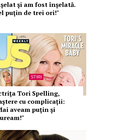
şelat şi am fost înşelată.
l puţin de trei ori!"
STIRI
triţa Tori Spelling,
aştere cu complicaţii:
Mai aveam puţin şi
uream!"