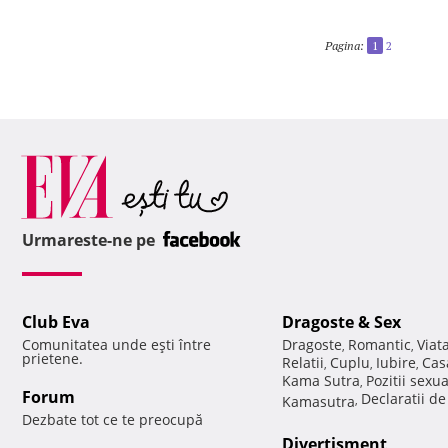
Pagina:
1
2
Urmareste-ne pe
Club Eva
Dragoste & Sex
Comunitatea unde eşti între
Dragoste
Romantic
Viat
,
,
prietene.
Relatii
Cuplu
Iubire
Cas
,
,
,
Kama Sutra
Pozitii sexu
,
Forum
Declaratii d
Kamasutra
,
Dezbate tot ce te preocupă
Divertisment