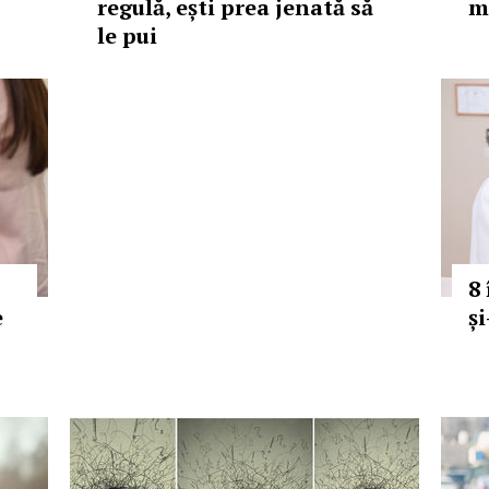
regulă, ești prea jenată să
m
le pui
8
e
și