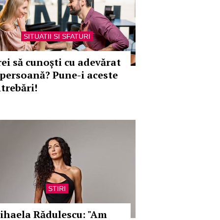
SITUATII SI SFATURI
rei să cunoști cu adevărat
 persoană? Pune-i aceste
trebări!
STIRI
ihaela Rădulescu: "Am