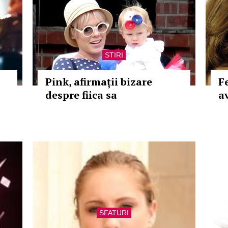
STIRI
Pink, afirmații bizare
F
despre fiica sa
a
SFATURI