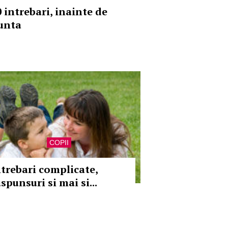
0 intrebari, inainte de
unta
COPII
ntrebari complicate,
spunsuri si mai si...