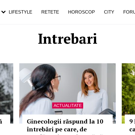
rebui să mergi
și 60 de ani. De ce te trezești mai des
pe măsură ce înaintezi în vârstă
LIFESTYLE
RETETE
HOROSCOP
CITY
FOR
Intrebari
ACTUALITATE
ă
Ginecologii răspund la 10
9
întrebări pe care, de
ca