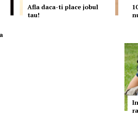
Afla daca-ti place jobul
1
tau!
n
a
I
ra