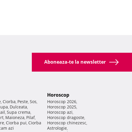
Aboneaza-te la newsletter
Horoscop
e
Ciorba
Peste
Sos
Horoscop 2026
,
,
,
,
,
Supa
Dulceata
Horoscop 2025
,
,
,
ail
Supa crema
Horoscop azi
,
,
,
rt
Maioneza
Pilaf
Horoscop dragoste
,
,
,
,
re
Ciorba pui
Ciorba
Horoscop chinezesc
,
,
,
am azi
Astrologie
,