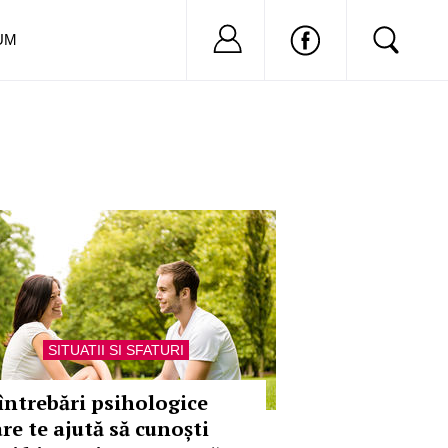
Nu ai cont?
Inregistreaza-
UM
SITUATII SI SFATURI
 întrebări psihologice
re te ajută să cunoști