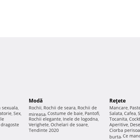
Modă
Reţete
a sexuala
Rochii
Rochii de seara
Rochii de
Mancare
Past
,
,
,
,
atorie
Sex
Costume de baie
Pantofi
Salata
Cafea
,
,
mireasa
,
,
,
,
,
ale
Rochii elegante
Inele de logodna
Tocanita
Cockt
,
,
,
e dragoste
Verighete
Ochelari de soare
Aperitive
Dese
,
,
,
Tendinte 2020
Ciorba perisoa
Ce manc
burta
,