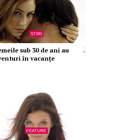
STIRI
emeile sub 30 de ani au
venturi în vacanțe
FEATURE