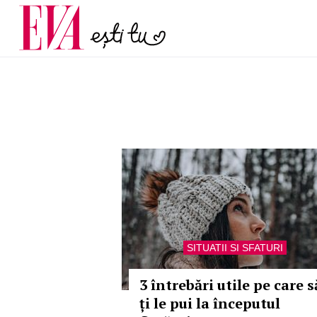
menopauză și când ar t
Carieră
la medic
Actualitate
SITUATII SI SFATURI
3 întrebări utile pe care s
ți le pui la începutul