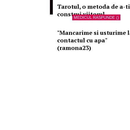
Tarotul, o metoda de a-ti
construi viitorul
MEDICUL RASPUNDE ()
"Mancarime si usturime l
contactul cu apa"
(ramona23)