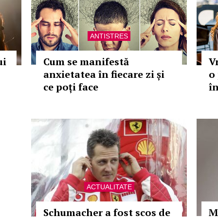
ANTISTRES
ui
Cum se manifestă
V
anxietatea în fiecare zi și
o
ce poți face
în
ACTUALITATE
Schumacher a fost scos de
M