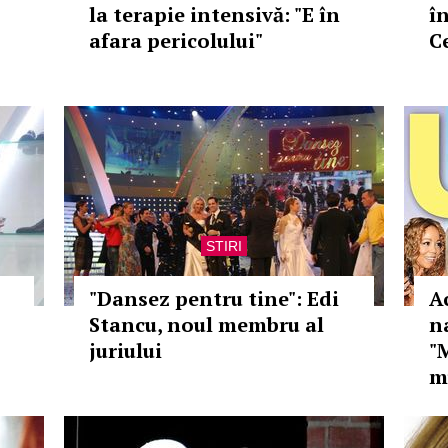
la terapie intensivă: "E în
în
afara pericolului"
Ce
STIRI
"Dansez pentru tine": Edi
Ac
Stancu, noul membru al
n
juriului
"
m