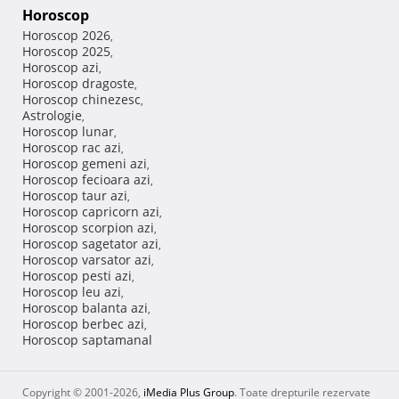
Horoscop
Horoscop 2026
,
Horoscop 2025
,
Horoscop azi
,
Horoscop dragoste
,
Horoscop chinezesc
,
Astrologie
,
Horoscop lunar
,
Horoscop rac azi
,
Horoscop gemeni azi
,
Horoscop fecioara azi
,
Horoscop taur azi
,
Horoscop capricorn azi
,
Horoscop scorpion azi
,
Horoscop sagetator azi
,
Horoscop varsator azi
,
Horoscop pesti azi
,
Horoscop leu azi
,
Horoscop balanta azi
,
Horoscop berbec azi
,
Horoscop saptamanal
Copyright © 2001-2026,
iMedia Plus Group
. Toate drepturile rezervate