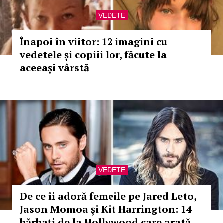
VEDETE
Înapoi în viitor: 12 imagini cu
vedetele și copiii lor, făcute la
aceeași vârstă
VEDETE
De ce îi adoră femeile pe Jared Leto,
Jason Momoa și Kit Harrington: 14
bărbați de la Hollywood care arată