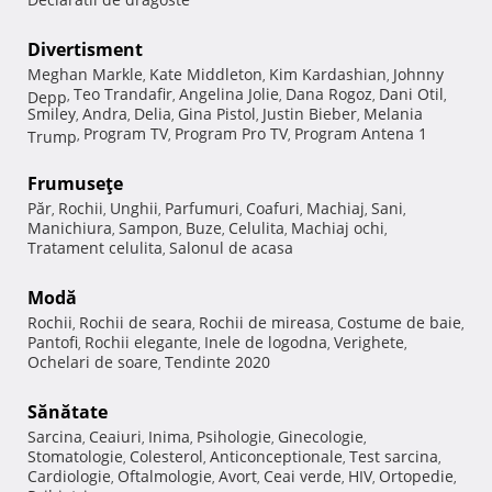
Divertisment
Meghan Markle
Kate Middleton
Kim Kardashian
Johnny
,
,
,
Teo Trandafir
Angelina Jolie
Dana Rogoz
Dani Otil
Depp
,
,
,
,
,
Smiley
Andra
Delia
Gina Pistol
Justin Bieber
Melania
,
,
,
,
,
Program TV
Program Pro TV
Program Antena 1
Trump
,
,
,
Frumuseţe
Păr
Rochii
Unghii
Parfumuri
Coafuri
Machiaj
Sani
,
,
,
,
,
,
,
Manichiura
Sampon
Buze
Celulita
Machiaj ochi
,
,
,
,
,
Tratament celulita
Salonul de acasa
,
Modă
Rochii
Rochii de seara
Rochii de mireasa
Costume de baie
,
,
,
,
Pantofi
Rochii elegante
Inele de logodna
Verighete
,
,
,
,
Ochelari de soare
Tendinte 2020
,
Sănătate
Sarcina
Ceaiuri
Inima
Psihologie
Ginecologie
,
,
,
,
,
Stomatologie
Colesterol
Anticonceptionale
Test sarcina
,
,
,
,
Cardiologie
Oftalmologie
Avort
Ceai verde
HIV
Ortopedie
,
,
,
,
,
,