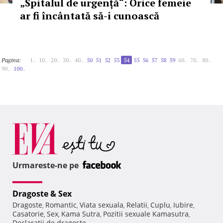
„Spitalul de urgență“: Orice femeie
ar fi încântată să-i cunoască
Pagina:
1..
10..
20..
30..
40..
50
51
52
53
54
55
56
57
58
59
60..
70..
80..
90..
100..
Urmareste-ne pe
Dragoste & Sex
Dragoste
Romantic
Viata sexuala
Relatii
Cuplu
Iubire
,
,
,
,
,
,
Casatorie
Sex
Kama Sutra
Pozitii sexuale Kamasutra
,
,
,
,
Declaratii de dragoste