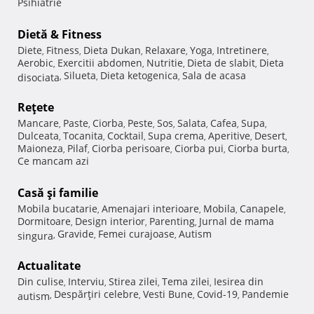
Psihiatrie
Dietă & Fitness
Diete
Fitness
Dieta Dukan
Relaxare
Yoga
Intretinere
,
,
,
,
,
,
Aerobic
Exercitii abdomen
Nutritie
Dieta de slabit
Dieta
,
,
,
,
Silueta
Dieta ketogenica
Sala de acasa
disociata
,
,
,
Reţete
Mancare
Paste
Ciorba
Peste
Sos
Salata
Cafea
Supa
,
,
,
,
,
,
,
,
Dulceata
Tocanita
Cocktail
Supa crema
Aperitive
Desert
,
,
,
,
,
,
Maioneza
Pilaf
Ciorba perisoare
Ciorba pui
Ciorba burta
,
,
,
,
,
Ce mancam azi
Casă şi familie
Mobila bucatarie
Amenajari interioare
Mobila
Canapele
,
,
,
,
Dormitoare
Design interior
Parenting
Jurnal de mama
,
,
,
Gravide
Femei curajoase
Autism
singura
,
,
,
Actualitate
Din culise
Interviu
Stirea zilei
Tema zilei
Iesirea din
,
,
,
,
Despărţiri celebre
Vesti Bune
Covid-19
Pandemie
autism
,
,
,
,