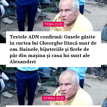
TEMA ZILEI
Testele ADN confirmă: Oasele găsite
în curtea lui Gheorghe Dincă sunt de
om. Hainele, bijuteriile și firele de
păr din mașina și casa lui sunt ale
Alexandrei
STIREA ZILEI