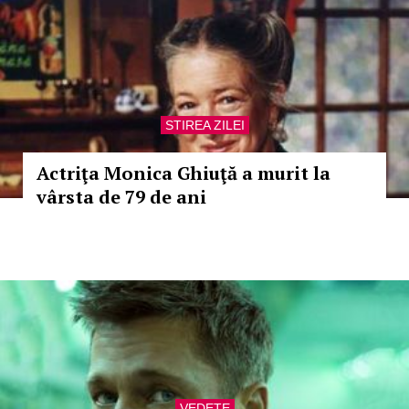
STIREA ZILEI
Actriţa Monica Ghiuţă a murit la
vârsta de 79 de ani
VEDETE