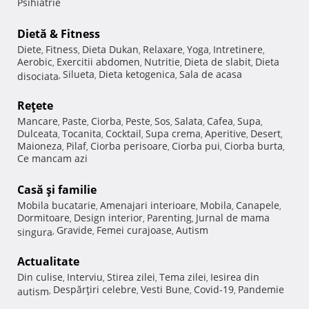
Psihiatrie
Dietă & Fitness
Diete
Fitness
Dieta Dukan
Relaxare
Yoga
Intretinere
,
,
,
,
,
,
Aerobic
Exercitii abdomen
Nutritie
Dieta de slabit
Dieta
,
,
,
,
Silueta
Dieta ketogenica
Sala de acasa
disociata
,
,
,
Reţete
Mancare
Paste
Ciorba
Peste
Sos
Salata
Cafea
Supa
,
,
,
,
,
,
,
,
Dulceata
Tocanita
Cocktail
Supa crema
Aperitive
Desert
,
,
,
,
,
,
Maioneza
Pilaf
Ciorba perisoare
Ciorba pui
Ciorba burta
,
,
,
,
,
Ce mancam azi
Casă şi familie
Mobila bucatarie
Amenajari interioare
Mobila
Canapele
,
,
,
,
Dormitoare
Design interior
Parenting
Jurnal de mama
,
,
,
Gravide
Femei curajoase
Autism
singura
,
,
,
Actualitate
Din culise
Interviu
Stirea zilei
Tema zilei
Iesirea din
,
,
,
,
Despărţiri celebre
Vesti Bune
Covid-19
Pandemie
autism
,
,
,
,