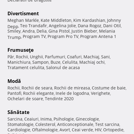
Divertisment
Meghan Markle
Kate Middleton
Kim Kardashian
Johnny
,
,
,
Teo Trandafir
Angelina Jolie
Dana Rogoz
Dani Otil
Depp
,
,
,
,
,
Smiley
Andra
Delia
Gina Pistol
Justin Bieber
Melania
,
,
,
,
,
Program TV
Program Pro TV
Program Antena 1
Trump
,
,
,
Frumuseţe
Păr
Rochii
Unghii
Parfumuri
Coafuri
Machiaj
Sani
,
,
,
,
,
,
,
Manichiura
Sampon
Buze
Celulita
Machiaj ochi
,
,
,
,
,
Tratament celulita
Salonul de acasa
,
Modă
Rochii
Rochii de seara
Rochii de mireasa
Costume de baie
,
,
,
,
Pantofi
Rochii elegante
Inele de logodna
Verighete
,
,
,
,
Ochelari de soare
Tendinte 2020
,
Sănătate
Sarcina
Ceaiuri
Inima
Psihologie
Ginecologie
,
,
,
,
,
Stomatologie
Colesterol
Anticonceptionale
Test sarcina
,
,
,
,
Cardiologie
Oftalmologie
Avort
Ceai verde
HIV
Ortopedie
,
,
,
,
,
,