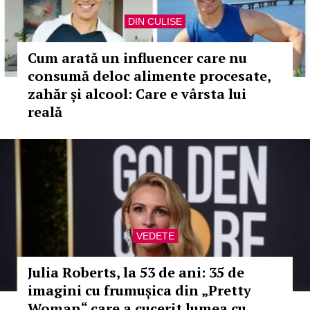
DIN CULISE
Cum arată un influencer care nu
consumă deloc alimente procesate,
zahăr și alcool: Care e vârsta lui
reală
VEDETE
Julia Roberts, la 53 de ani: 35 de
imagini cu frumușica din „Pretty
Woman“ care a cucerit lumea cu