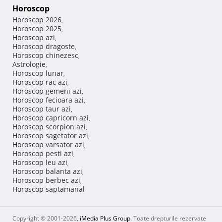
Horoscop
Horoscop 2026
,
Horoscop 2025
,
Horoscop azi
,
Horoscop dragoste
,
Horoscop chinezesc
,
Astrologie
,
Horoscop lunar
,
Horoscop rac azi
,
Horoscop gemeni azi
,
Horoscop fecioara azi
,
Horoscop taur azi
,
Horoscop capricorn azi
,
Horoscop scorpion azi
,
Horoscop sagetator azi
,
Horoscop varsator azi
,
Horoscop pesti azi
,
Horoscop leu azi
,
Horoscop balanta azi
,
Horoscop berbec azi
,
Horoscop saptamanal
Copyright © 2001-2026,
iMedia Plus Group
. Toate drepturile rezervate