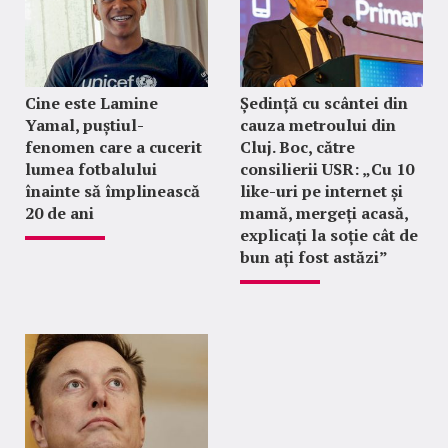
Cine este Lamine
Ședință cu scântei din
Yamal, puștiul-
cauza metroului din
fenomen care a cucerit
Cluj. Boc, către
lumea fotbalului
consilierii USR: „Cu 10
înainte să împlinească
like-uri pe internet și
20 de ani
mamă, mergeți acasă,
explicați la soție cât de
bun ați fost astăzi”