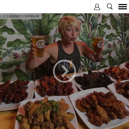
Inregistreaza
© Copyright: Facebook