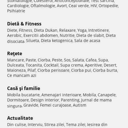
Stomatologie
Colesterol
Anticonceptionale
Test sarcina
,
,
,
,
Cardiologie
Oftalmologie
Avort
Ceai verde
HIV
Ortopedie
,
,
,
,
,
,
Psihiatrie
Dietă & Fitness
Diete
Fitness
Dieta Dukan
Relaxare
Yoga
Intretinere
,
,
,
,
,
,
Aerobic
Exercitii abdomen
Nutritie
Dieta de slabit
Dieta
,
,
,
,
Silueta
Dieta ketogenica
Sala de acasa
disociata
,
,
,
Reţete
Mancare
Paste
Ciorba
Peste
Sos
Salata
Cafea
Supa
,
,
,
,
,
,
,
,
Dulceata
Tocanita
Cocktail
Supa crema
Aperitive
Desert
,
,
,
,
,
,
Maioneza
Pilaf
Ciorba perisoare
Ciorba pui
Ciorba burta
,
,
,
,
,
Ce mancam azi
Casă şi familie
Mobila bucatarie
Amenajari interioare
Mobila
Canapele
,
,
,
,
Dormitoare
Design interior
Parenting
Jurnal de mama
,
,
,
Gravide
Femei curajoase
Autism
singura
,
,
,
Actualitate
Din culise
Interviu
Stirea zilei
Tema zilei
Iesirea din
,
,
,
,