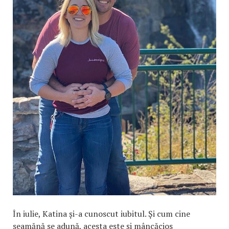
În iulie, Katina și-a cunoscut iubitul. Și cum cine
seamănă se adună, acesta este și mâncăcios