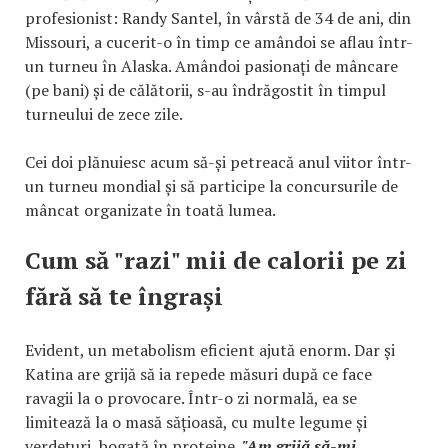
profesionist: Randy Santel, în vârstă de 34 de ani, din
Missouri, a cucerit-o în timp ce amândoi se aflau într-
un turneu în Alaska. Amândoi pasionați de mâncare
(pe bani) și de călătorii, s-au îndrăgostit în timpul
turneului de zece zile.
Cei doi plănuiesc acum să-și petreacă anul viitor într-
un turneu mondial și să participe la concursurile de
mâncat organizate în toată lumea.
Cum să "razi" mii de calorii pe zi
fără să te îngrași
Evident, un metabolism eficient ajută enorm. Dar și
Katina are grijă să ia repede măsuri după ce face
ravagii la o provocare. Într-o zi normală, ea se
limitează la o masă sățioasă, cu multe legume și
verdețuri, bogată în proteine.
"Am grijă să-mi