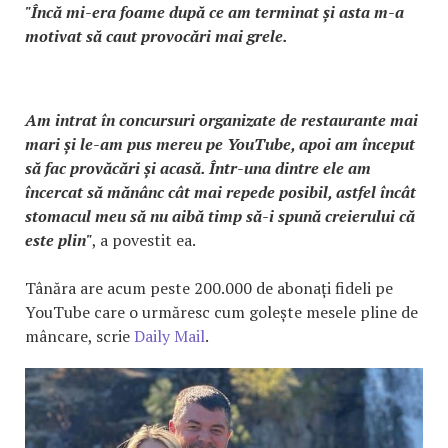
"Încă mi-era foame după ce am terminat și asta m-a
motivat să caut provocări mai grele.
Am intrat în concursuri organizate de restaurante mai
mari și le-am pus mereu pe YouTube, apoi am început
să fac provăcări și acasă. Într-una dintre ele am
încercat să mănânc cât mai repede posibil, astfel încât
stomacul meu să nu aibă timp să-i spună creierului că
este plin"
, a povestit ea.
Tânăra are acum peste 200.000 de abonați fideli pe
YouTube care o urmăresc cum golește mesele pline de
mâncare, scrie
Daily Mail
.