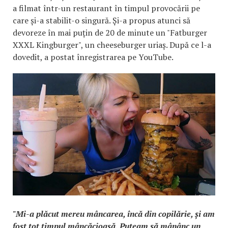
a filmat într-un restaurant în timpul provocării pe
care și-a stabilit-o singură. Și-a propus atunci să
devoreze în mai puțin de 20 de minute un "Fatburger
XXXL Kingburger", un cheeseburger uriaș. După ce l-a
dovedit, a postat înregistrarea pe YouTube.
"Mi-a plăcut mereu mâncarea, încă din copilărie, și am
fost tot timpul mâncăcioasă. Puteam să mânânc un