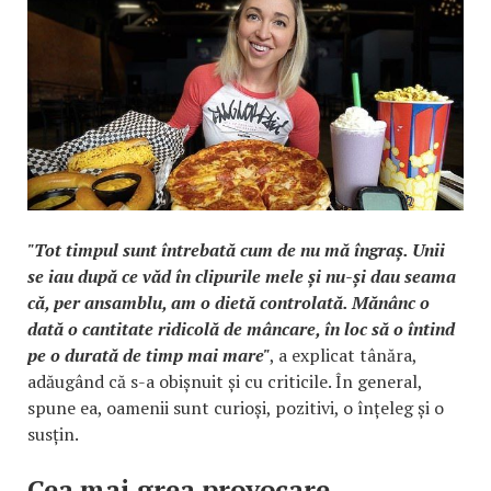
"Tot timpul sunt întrebată cum de nu mă îngraș. Unii
se iau după ce văd în clipurile mele și nu-și dau seama
că, per ansamblu, am o dietă controlată. Mănânc o
dată o cantitate ridicolă de mâncare, în loc să o întind
pe o durată de timp mai mare"
, a explicat tânăra,
adăugând că s-a obișnuit și cu criticile. În general,
spune ea, oamenii sunt curioși, pozitivi, o înțeleg și o
susțin.
Cea mai grea provocare