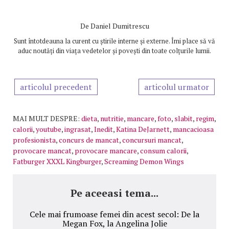
De
Daniel Dumitrescu
Sunt întotdeauna la curent cu știrile interne și externe. Îmi place să vă
aduc noutăți din viața vedetelor și povești din toate colțurile lumii.
articolul precedent
articolul urmator
MAI MULT DESPRE:
dieta
,
nutritie
,
mancare
,
foto
,
slabit
,
regim
,
calorii
,
youtube
,
ingrasat
,
Inedit
,
Katina DeJarnett
,
mancacioasa
profesionista
,
concurs de mancat
,
concursuri mancat
,
provocare mancat
,
provocare mancare
,
consum calorii
,
Fatburger XXXL Kingburger
,
Screaming Demon Wings
Pe aceeasi tema...
Cele mai frumoase femei din acest secol: De la
Megan Fox, la Angelina Jolie