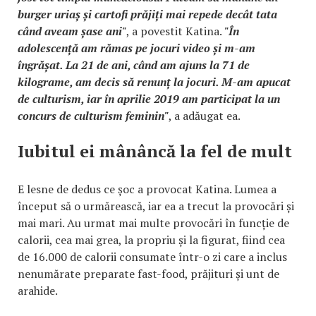
burger uriaș și cartofi prăjiți mai repede decât tata
când aveam șase ani"
, a povestit Katina.
"În
adolescență am rămas pe jocuri video și m-am
îngrășat. La 21 de ani, când am ajuns la 71 de
kilograme, am decis să renunț la jocuri. M-am apucat
de culturism, iar în aprilie 2019 am participat la un
concurs de culturism feminin"
, a adăugat ea.
Iubitul ei mânâncă la fel de mult
E lesne de dedus ce șoc a provocat Katina. Lumea a
început să o urmărească, iar ea a trecut la provocări și
mai mari. Au urmat mai multe provocări în funcție de
calorii, cea mai grea, la propriu și la figurat, fiind cea
de 16.000 de calorii consumate într-o zi care a inclus
nenumărate preparate fast-food, prăjituri și unt de
arahide.