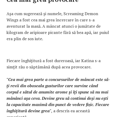
Așa cum sugerează și numele, Screaming Demon
Wings a fost cea mai grea încercare în care s-a
aventurat la masă. A mâncat atunci o jumătate de
kilogram de aripioare picante fără să bea apă, iar puiul
era plin de sos iute.
Fiecare înghițitură a fost dureroasă, iar Katina s-a
simțit rău o săptămână după acea provocare.
"Cea mai grea parte a concursurilor de mâncat este să-
ți revii din oboseala gusturilor care survine când
corpul e sătul de anumite arome și îți spune să nu mai
mânânci așa ceva. Devine greu să continui deși nu ești
la capacitate maximă din punct de vedere fizic. Fiecare
înghițitură devine grea"
, a descris ea această
experiență.