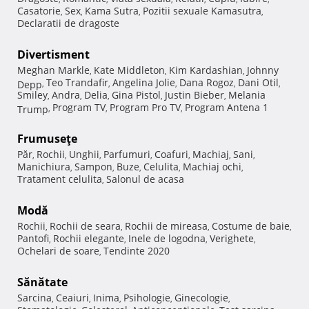
Casatorie
Sex
Kama Sutra
Pozitii sexuale Kamasutra
,
,
,
,
Declaratii de dragoste
Divertisment
Meghan Markle
Kate Middleton
Kim Kardashian
Johnny
,
,
,
Teo Trandafir
Angelina Jolie
Dana Rogoz
Dani Otil
Depp
,
,
,
,
,
Smiley
Andra
Delia
Gina Pistol
Justin Bieber
Melania
,
,
,
,
,
Program TV
Program Pro TV
Program Antena 1
Trump
,
,
,
Frumuseţe
Păr
Rochii
Unghii
Parfumuri
Coafuri
Machiaj
Sani
,
,
,
,
,
,
,
Manichiura
Sampon
Buze
Celulita
Machiaj ochi
,
,
,
,
,
Tratament celulita
Salonul de acasa
,
Modă
Rochii
Rochii de seara
Rochii de mireasa
Costume de baie
,
,
,
,
Pantofi
Rochii elegante
Inele de logodna
Verighete
,
,
,
,
Ochelari de soare
Tendinte 2020
,
Sănătate
Sarcina
Ceaiuri
Inima
Psihologie
Ginecologie
,
,
,
,
,