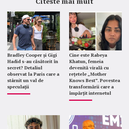
Citeste mai mult
Bradley Cooper și Gigi
Cine este Rabeya
Hadid s-au căsătorit în
Khatun, femeia
secret? Detaliul
devenită virală cu
observat la Paris care a
rețetele „Mother
stârnit un val de
Knows Best”. Povestea
speculații
transformării care a
împărțit internetul