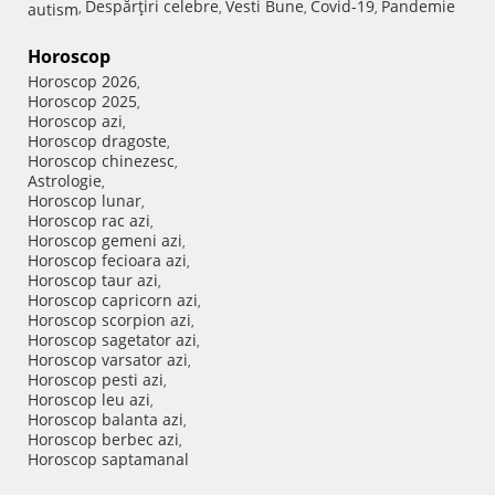
Despărţiri celebre
Vesti Bune
Covid-19
Pandemie
autism
,
,
,
,
Horoscop
Horoscop 2026
,
Horoscop 2025
,
Horoscop azi
,
Horoscop dragoste
,
Horoscop chinezesc
,
Astrologie
,
Horoscop lunar
,
Horoscop rac azi
,
Horoscop gemeni azi
,
Horoscop fecioara azi
,
Horoscop taur azi
,
Horoscop capricorn azi
,
Horoscop scorpion azi
,
Horoscop sagetator azi
,
Horoscop varsator azi
,
Horoscop pesti azi
,
Horoscop leu azi
,
Horoscop balanta azi
,
Horoscop berbec azi
,
Horoscop saptamanal