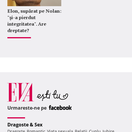
Elon, supărat pe Nolan:
"şi-a pierdut
integritatea". Are
dreptate?
Urmareste-ne pe
Dragoste & Sex
Dragoste
Romantic
Viata sexuala
Relatii
Cuplu
Iubire
,
,
,
,
,
,