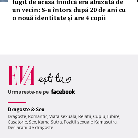
fugit de acasă fiindcă era abuzată de
un vecin: S-a întors după 20 de ani cu
o nouă identitate și are 4 copii
Urmareste-ne pe
Dragoste & Sex
Dragoste
Romantic
Viata sexuala
Relatii
Cuplu
Iubire
,
,
,
,
,
,
Casatorie
Sex
Kama Sutra
Pozitii sexuale Kamasutra
,
,
,
,
Declaratii de dragoste