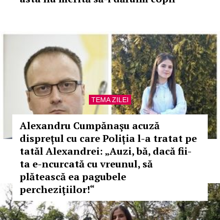
TEMA ZILEI
Alexandru Cumpănaşu acuză
disprețul cu care Poliția l-a tratat pe
tatăl Alexandrei: „Auzi, bă, dacă fii-
ta e-ncurcată cu vreunul, să
plătească ea pagubele
percheziţiilor!“