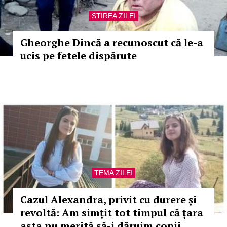
STIREA ZILEI
Gheorghe Dincă a recunoscut că le-a
ucis pe fetele dispărute
TEMA ZILEI
Cazul Alexandra, privit cu durere și
revoltă: Am simțit tot timpul că țara
asta nu merită să-i dăruim copii