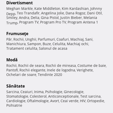
Divertisment
Meghan Markle
Kate Middleton
Kim Kardashian
Johnny
,
,
,
Teo Trandafir
Angelina Jolie
Dana Rogoz
Dani Otil
Depp
,
,
,
,
,
Smiley
Andra
Delia
Gina Pistol
Justin Bieber
Melania
,
,
,
,
,
Program TV
Program Pro TV
Program Antena 1
Trump
,
,
,
Frumuseţe
Păr
Rochii
Unghii
Parfumuri
Coafuri
Machiaj
Sani
,
,
,
,
,
,
,
Manichiura
Sampon
Buze
Celulita
Machiaj ochi
,
,
,
,
,
Tratament celulita
Salonul de acasa
,
Modă
Rochii
Rochii de seara
Rochii de mireasa
Costume de baie
,
,
,
,
Pantofi
Rochii elegante
Inele de logodna
Verighete
,
,
,
,
Ochelari de soare
Tendinte 2020
,
Sănătate
Sarcina
Ceaiuri
Inima
Psihologie
Ginecologie
,
,
,
,
,
Stomatologie
Colesterol
Anticonceptionale
Test sarcina
,
,
,
,
Cardiologie
Oftalmologie
Avort
Ceai verde
HIV
Ortopedie
,
,
,
,
,
,
Psihiatrie