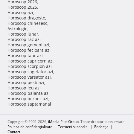
Horoscop 2026
,
Horoscop 2025
,
Horoscop azi
,
Horoscop dragoste
,
Horoscop chinezesc
,
Astrologie
,
Horoscop lunar
,
Horoscop rac azi
,
Horoscop gemeni azi
,
Horoscop fecioara azi
,
Horoscop taur azi
,
Horoscop capricorn azi
,
Horoscop scorpion azi
,
Horoscop sagetator azi
,
Horoscop varsator azi
,
Horoscop pesti azi
,
Horoscop leu azi
,
Horoscop balanta azi
,
Horoscop berbec azi
,
Horoscop saptamanal
Copyright © 2001-2026,
iMedia Plus Group
. Toate drepturile rezervate
Politica de confidențialitate
|
Termeni si conditii
|
Redacţia
|
Contact