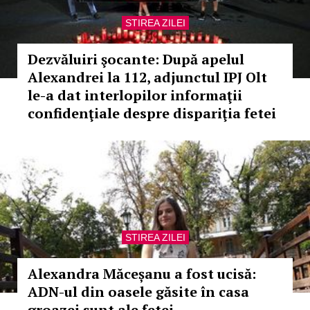
STIREA ZILEI
Dezvăluiri şocante: După apelul
Alexandrei la 112, adjunctul IPJ Olt
le-a dat interlopilor informaţii
confidenţiale despre dispariţia fetei
STIREA ZILEI
Alexandra Măceșanu a fost ucisă:
ADN-ul din oasele găsite în casa
groazei sunt ale fetei