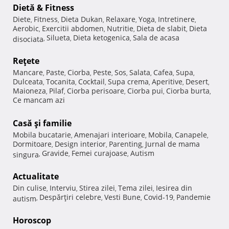
Dietă & Fitness
Diete
Fitness
Dieta Dukan
Relaxare
Yoga
Intretinere
,
,
,
,
,
,
Aerobic
Exercitii abdomen
Nutritie
Dieta de slabit
Dieta
,
,
,
,
Silueta
Dieta ketogenica
Sala de acasa
disociata
,
,
,
Reţete
Mancare
Paste
Ciorba
Peste
Sos
Salata
Cafea
Supa
,
,
,
,
,
,
,
,
Dulceata
Tocanita
Cocktail
Supa crema
Aperitive
Desert
,
,
,
,
,
,
Maioneza
Pilaf
Ciorba perisoare
Ciorba pui
Ciorba burta
,
,
,
,
,
Ce mancam azi
Casă şi familie
Mobila bucatarie
Amenajari interioare
Mobila
Canapele
,
,
,
,
Dormitoare
Design interior
Parenting
Jurnal de mama
,
,
,
Gravide
Femei curajoase
Autism
singura
,
,
,
Actualitate
Din culise
Interviu
Stirea zilei
Tema zilei
Iesirea din
,
,
,
,
Despărţiri celebre
Vesti Bune
Covid-19
Pandemie
autism
,
,
,
,
Horoscop