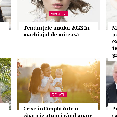
MACHIAJ
Tendințele anului 2022 în
M
machiajul de mireasă
p
e
te
g
RELATII
Ce se întâmplă într-o
P
căsnicie atunci când apare
c