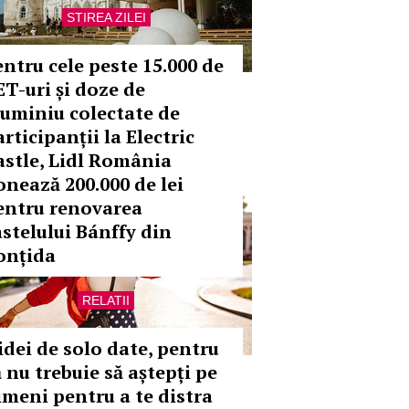
STIREA ZILEI
entru cele peste 15.000 de
ET-uri și doze de
luminiu colectate de
rticipanții la Electric
astle, Lidl România
onează 200.000 de lei
entru renovarea
astelului Bánffy din
onțida
RELATII
 idei de solo date, pentru
ă nu trebuie să aștepți pe
imeni pentru a te distra