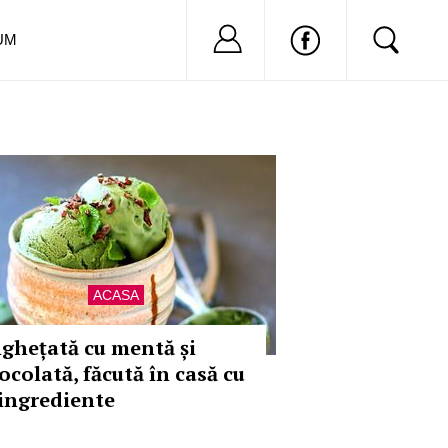
Nu ai cont?
Inregistreaza-
UM
ACASA
nghețată cu mentă și
ocolată, făcută în casă cu
 ingrediente