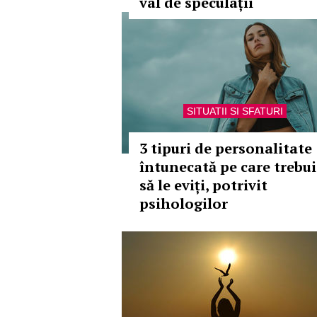
val de speculații
SITUATII SI SFATURI
3 tipuri de personalitate
întunecată pe care trebui
să le eviți, potrivit
psihologilor