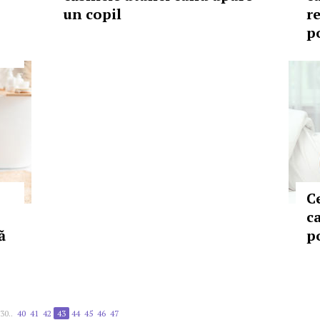
un copil
r
p
C
ca
ă
po
30..
40
41
42
43
44
45
46
47