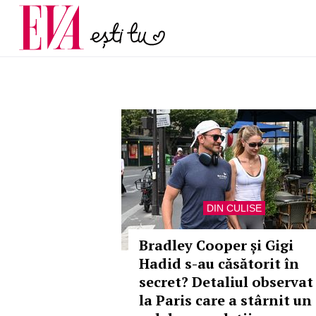
menopauză și când ar t
Carieră
la medic
Actualitate
DIN CULISE
Bradley Cooper și Gigi
Hadid s-au căsătorit în
secret? Detaliul observat
la Paris care a stârnit un