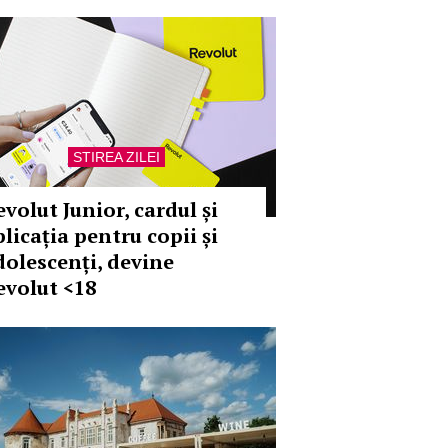
STIREA ZILEI
volut Junior, cardul și
licația pentru copii și
dolescenți, devine
evolut <18