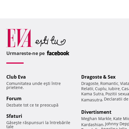
Urmareste-ne pe
Club Eva
Dragoste & Sex
Comunitatea unde eşti între
Dragoste
Romantic
Viat
,
,
prietene.
Relatii
Cuplu
Iubire
Cas
,
,
,
Kama Sutra
Pozitii sexu
,
Forum
Declaratii d
Kamasutra
,
Dezbate tot ce te preocupă
Divertisment
Sfaturi
Meghan Markle
Kate Mi
,
Găseşte răspunsuri la întrebările
Johnny Dep
Kardashian
,
tale
Angelina Jolie