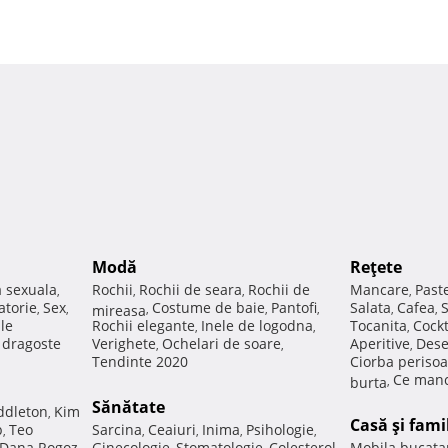
Modă
Reţete
a sexuala
Rochii
Rochii de seara
Rochii de
Mancare
Past
,
,
,
,
atorie
Sex
Costume de baie
Pantofi
Salata
Cafea
,
,
mireasa
,
,
,
,
,
ale
Rochii elegante
Inele de logodna
Tocanita
Cockt
,
,
,
e dragoste
Verighete
Ochelari de soare
Aperitive
Dese
,
,
,
Tendinte 2020
Ciorba perisoa
Ce manc
burta
,
Sănătate
ddleton
Kim
,
Casă şi fami
p
Teo
Sarcina
Ceaiuri
Inima
Psihologie
,
,
,
,
,
Dana Rogoz
Ginecologie
Stomatologie
Colesterol
Mobila bucata