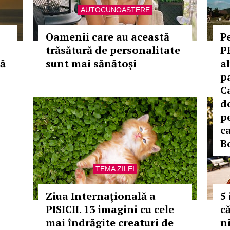
AUTOCUNOASTERE
Oamenii care au această
P
trăsătură de personalitate
P
că
sunt mai sănătoși
a
pa
C
d
p
c
B
TEMA ZILEI
Ziua Internațională a
5
PISICII. 13 imagini cu cele
c
mai îndrăgite creaturi de
n