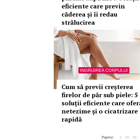
eficiente care previn
căderea și îi redau
strălucirea
INGRIJIREA CORPULUI
Cum să previi creșterea
firelor de păr sub piele: 5
soluții eficiente care ofer
netezime și o cicatrizare
rapidă
Pagina:
1..
10..
20..