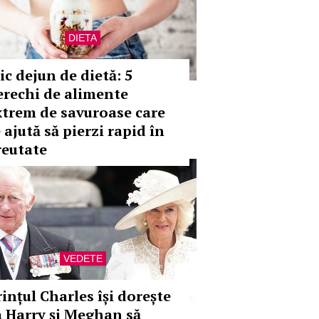
DIETA
ic dejun de dietă: 5
erechi de alimente
xtrem de savuroase care
 ajută să pierzi rapid în
reutate
VEDETE
rințul Charles își dorește
a Harry și Meghan să