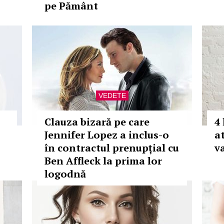
pe Pământ
VEDETE
Clauza bizară pe care
4 
Jennifer Lopez a inclus-o
a
în contractul prenupțial cu
v
Ben Affleck la prima lor
logodnă