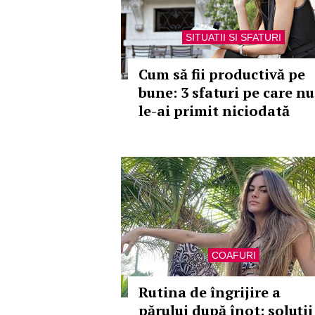
SITUATII SI SFATURI
Cum să fii productivă pe
bune: 3 sfaturi pe care nu
le-ai primit niciodată
COAFURI
Rutina de îngrijire a
părului după înot: soluții