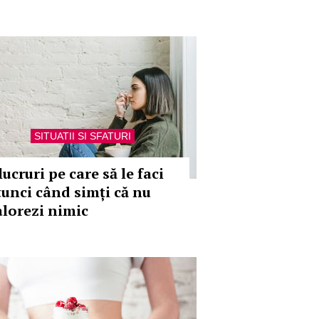
SITUATII SI SFATURI
lucruri pe care să le faci
tunci când simți că nu
alorezi nimic