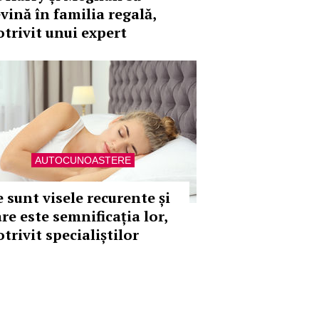
evină în familia regală,
otrivit unui expert
AUTOCUNOASTERE
e sunt visele recurente și
re este semnificația lor,
trivit specialiștilor