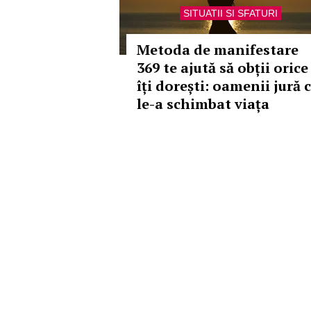
SITUATII SI SFATURI
Metoda de manifestare
369 te ajută să obții orice
îți dorești: oamenii jură 
le-a schimbat viața