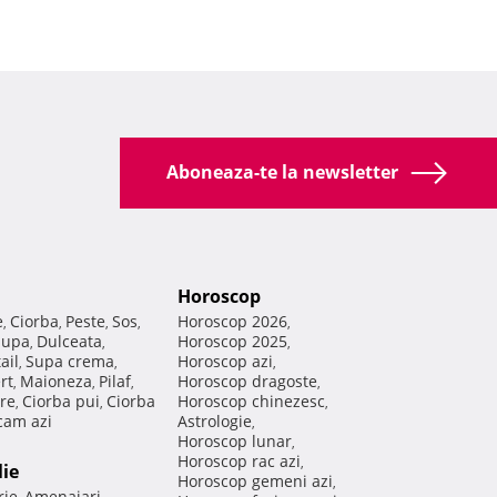
Aboneaza-te la newsletter
Horoscop
e
Ciorba
Peste
Sos
Horoscop 2026
,
,
,
,
,
Supa
Dulceata
Horoscop 2025
,
,
,
ail
Supa crema
Horoscop azi
,
,
,
rt
Maioneza
Pilaf
Horoscop dragoste
,
,
,
,
re
Ciorba pui
Ciorba
Horoscop chinezesc
,
,
,
am azi
Astrologie
,
Horoscop lunar
,
Horoscop rac azi
,
lie
Horoscop gemeni azi
,
rie
Amenajari