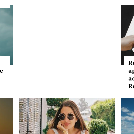
Re
e
ap
a
R