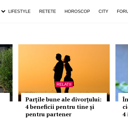
rebui să mergi
și 60 de ani. De ce te trezești mai des
pe măsură ce înaintezi în vârstă
LIFESTYLE
RETETE
HOROSCOP
CITY
FOR
RELATII
Parțile bune ale divorțului:
Î
4 beneficii pentru tine și
ci
pentru partener
4