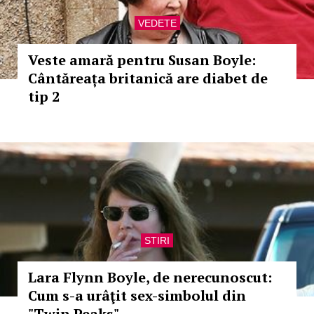
VEDETE
Veste amară pentru Susan Boyle:
Cântăreața britanică are diabet de
tip 2
STIRI
Lara Flynn Boyle, de nerecunoscut:
Cum s-a urâţit sex-simbolul din
"Twin Peaks"