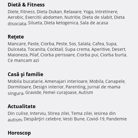
Dietă & Fitness
Diete
Fitness
Dieta Dukan
Relaxare
Yoga
Intretinere
,
,
,
,
,
,
Aerobic
Exercitii abdomen
Nutritie
Dieta de slabit
Dieta
,
,
,
,
Silueta
Dieta ketogenica
Sala de acasa
disociata
,
,
,
Reţete
Mancare
Paste
Ciorba
Peste
Sos
Salata
Cafea
Supa
,
,
,
,
,
,
,
,
Dulceata
Tocanita
Cocktail
Supa crema
Aperitive
Desert
,
,
,
,
,
,
Maioneza
Pilaf
Ciorba perisoare
Ciorba pui
Ciorba burta
,
,
,
,
,
Ce mancam azi
Casă şi familie
Mobila bucatarie
Amenajari interioare
Mobila
Canapele
,
,
,
,
Dormitoare
Design interior
Parenting
Jurnal de mama
,
,
,
Gravide
Femei curajoase
Autism
singura
,
,
,
Actualitate
Din culise
Interviu
Stirea zilei
Tema zilei
Iesirea din
,
,
,
,
Despărţiri celebre
Vesti Bune
Covid-19
Pandemie
autism
,
,
,
,
Horoscop