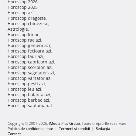
Horoscop 2026
,
Horoscop 2025
,
Horoscop azi
,
Horoscop dragoste
,
Horoscop chinezesc
,
Astrologie
,
Horoscop lunar
,
Horoscop rac azi
,
Horoscop gemeni azi
,
Horoscop fecioara azi
,
Horoscop taur azi
,
Horoscop capricorn azi
,
Horoscop scorpion azi
,
Horoscop sagetator azi
,
Horoscop varsator azi
,
Horoscop pesti azi
,
Horoscop leu azi
,
Horoscop balanta azi
,
Horoscop berbec azi
,
Horoscop saptamanal
Copyright © 2001-2026,
iMedia Plus Group
. Toate drepturile rezervate
Politica de confidențialitate
|
Termeni si conditii
|
Redacţia
|
Contact