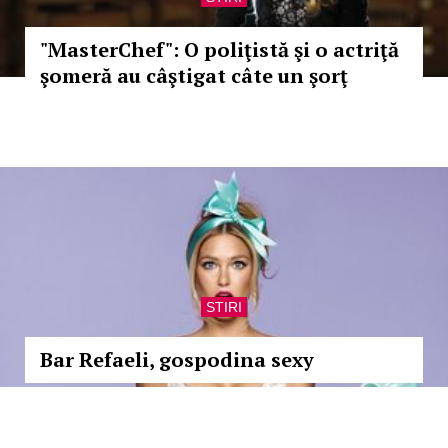
"MasterChef": O poliţistă şi o actriţă
şomeră au câştigat câte un şorţ
STIRI
Bar Refaeli, gospodina sexy