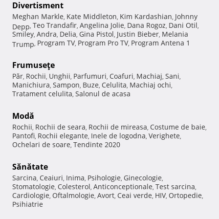
Divertisment
Meghan Markle
Kate Middleton
Kim Kardashian
Johnny
,
,
,
Teo Trandafir
Angelina Jolie
Dana Rogoz
Dani Otil
Depp
,
,
,
,
,
Smiley
Andra
Delia
Gina Pistol
Justin Bieber
Melania
,
,
,
,
,
Program TV
Program Pro TV
Program Antena 1
Trump
,
,
,
Frumuseţe
Păr
Rochii
Unghii
Parfumuri
Coafuri
Machiaj
Sani
,
,
,
,
,
,
,
Manichiura
Sampon
Buze
Celulita
Machiaj ochi
,
,
,
,
,
Tratament celulita
Salonul de acasa
,
Modă
Rochii
Rochii de seara
Rochii de mireasa
Costume de baie
,
,
,
,
Pantofi
Rochii elegante
Inele de logodna
Verighete
,
,
,
,
Ochelari de soare
Tendinte 2020
,
Sănătate
Sarcina
Ceaiuri
Inima
Psihologie
Ginecologie
,
,
,
,
,
Stomatologie
Colesterol
Anticonceptionale
Test sarcina
,
,
,
,
Cardiologie
Oftalmologie
Avort
Ceai verde
HIV
Ortopedie
,
,
,
,
,
,
Psihiatrie