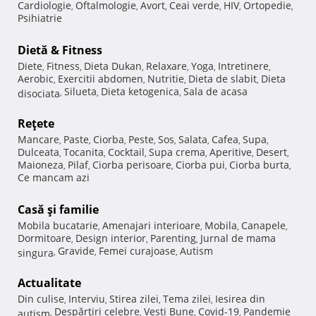
Cardiologie
Oftalmologie
Avort
Ceai verde
HIV
Ortopedie
,
,
,
,
,
,
Psihiatrie
Dietă & Fitness
Diete
Fitness
Dieta Dukan
Relaxare
Yoga
Intretinere
,
,
,
,
,
,
Aerobic
Exercitii abdomen
Nutritie
Dieta de slabit
Dieta
,
,
,
,
Silueta
Dieta ketogenica
Sala de acasa
disociata
,
,
,
Reţete
Mancare
Paste
Ciorba
Peste
Sos
Salata
Cafea
Supa
,
,
,
,
,
,
,
,
Dulceata
Tocanita
Cocktail
Supa crema
Aperitive
Desert
,
,
,
,
,
,
Maioneza
Pilaf
Ciorba perisoare
Ciorba pui
Ciorba burta
,
,
,
,
,
Ce mancam azi
Casă şi familie
Mobila bucatarie
Amenajari interioare
Mobila
Canapele
,
,
,
,
Dormitoare
Design interior
Parenting
Jurnal de mama
,
,
,
Gravide
Femei curajoase
Autism
singura
,
,
,
Actualitate
Din culise
Interviu
Stirea zilei
Tema zilei
Iesirea din
,
,
,
,
Despărţiri celebre
Vesti Bune
Covid-19
Pandemie
autism
,
,
,
,