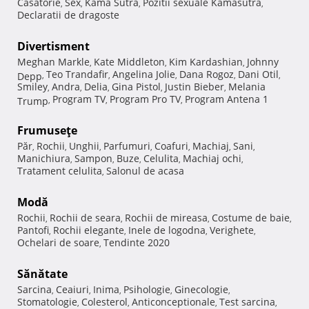
Casatorie
Sex
Kama Sutra
Pozitii sexuale Kamasutra
,
,
,
,
Declaratii de dragoste
Divertisment
Meghan Markle
Kate Middleton
Kim Kardashian
Johnny
,
,
,
Teo Trandafir
Angelina Jolie
Dana Rogoz
Dani Otil
Depp
,
,
,
,
,
Smiley
Andra
Delia
Gina Pistol
Justin Bieber
Melania
,
,
,
,
,
Program TV
Program Pro TV
Program Antena 1
Trump
,
,
,
Frumuseţe
Păr
Rochii
Unghii
Parfumuri
Coafuri
Machiaj
Sani
,
,
,
,
,
,
,
Manichiura
Sampon
Buze
Celulita
Machiaj ochi
,
,
,
,
,
Tratament celulita
Salonul de acasa
,
Modă
Rochii
Rochii de seara
Rochii de mireasa
Costume de baie
,
,
,
,
Pantofi
Rochii elegante
Inele de logodna
Verighete
,
,
,
,
Ochelari de soare
Tendinte 2020
,
Sănătate
Sarcina
Ceaiuri
Inima
Psihologie
Ginecologie
,
,
,
,
,
Stomatologie
Colesterol
Anticonceptionale
Test sarcina
,
,
,
,