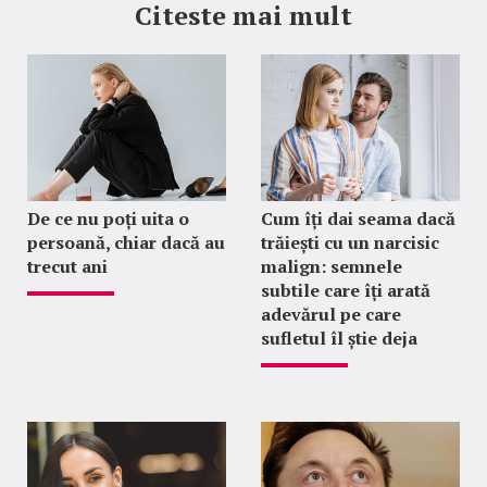
Citeste mai mult
De ce nu poți uita o
Cum îți dai seama dacă
persoană, chiar dacă au
trăiești cu un narcisic
trecut ani
malign: semnele
subtile care îți arată
adevărul pe care
sufletul îl știe deja