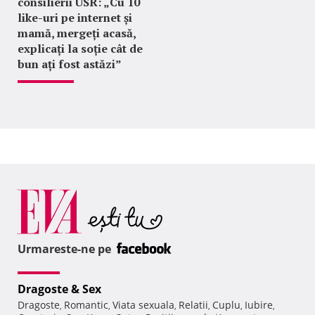
consilierii USR: „Cu 10
like-uri pe internet și
mamă, mergeți acasă,
explicați la soție cât de
bun ați fost astăzi”
Urmareste-ne pe
Dragoste & Sex
Dragoste
Romantic
Viata sexuala
Relatii
Cuplu
Iubire
,
,
,
,
,
,