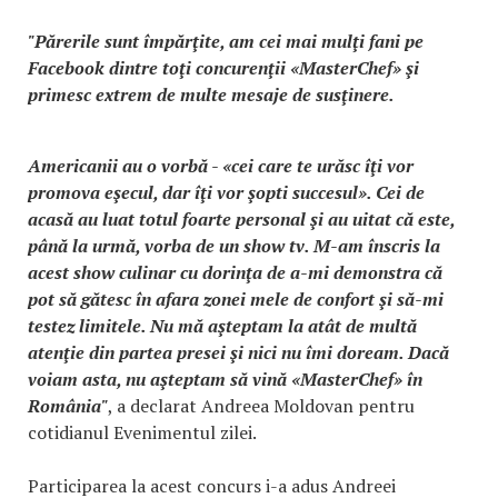
"Părerile sunt împărţite, am cei mai mulţi fani pe
Facebook dintre toţi concurenţii «MasterChef» şi
primesc extrem de multe mesaje de susţinere.
Americanii au o vorbă - «cei care te urăsc îţi vor
promova eşecul, dar îţi vor şopti succesul». Cei de
acasă au luat totul foarte personal şi au uitat că este,
până la urmă, vorba de un show tv. M-am înscris la
acest show culinar cu dorinţa de a-mi demonstra că
pot să gătesc în afara zonei mele de confort şi să-mi
testez limitele. Nu mă aşteptam la atât de multă
atenţie din partea presei şi nici nu îmi doream. Dacă
voiam asta, nu aşteptam să vină «MasterChef» în
România"
, a declarat Andreea Moldovan pentru
cotidianul Evenimentul zilei.
Participarea la acest concurs i-a adus Andreei