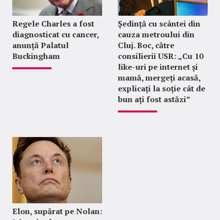
Regele Charles a fost
Ședință cu scântei din
diagnosticat cu cancer,
cauza metroului din
anunță Palatul
Cluj. Boc, către
Buckingham
consilierii USR: „Cu 10
like-uri pe internet și
mamă, mergeți acasă,
explicați la soție cât de
bun ați fost astăzi”
Elon, supărat pe Nolan: