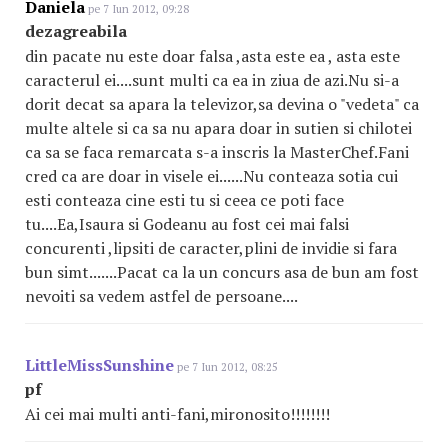
Daniela
pe 7 Iun 2012, 09:28
dezagreabila
din pacate nu este doar falsa ,asta este ea , asta este
caracterul ei....sunt multi ca ea in ziua de azi.Nu si-a
dorit decat sa apara la televizor,sa devina o "vedeta" ca
multe altele si ca sa nu apara doar in sutien si chilotei
ca sa se faca remarcata s-a inscris la MasterChef.Fani
cred ca are doar in visele ei......Nu conteaza sotia cui
esti conteaza cine esti tu si ceea ce poti face
tu....Ea,Isaura si Godeanu au fost cei mai falsi
concurenti ,lipsiti de caracter,plini de invidie si fara
bun simt.......Pacat ca la un concurs asa de bun am fost
nevoiti sa vedem astfel de persoane....
LittleMissSunshine
pe 7 Iun 2012, 08:25
pf
Ai cei mai multi anti-fani,mironosito!!!!!!!!