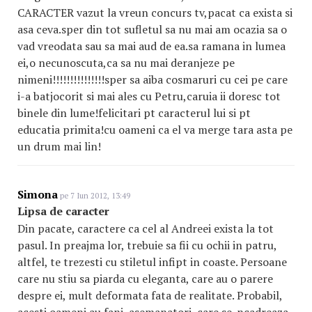
CARACTER vazut la vreun concurs tv,pacat ca exista si
asa ceva.sper din tot sufletul sa nu mai am ocazia sa o
vad vreodata sau sa mai aud de ea.sa ramana in lumea
ei,o necunoscuta,ca sa nu mai deranjeze pe
nimeni!!!!!!!!!!!!!!!sper sa aiba cosmaruri cu cei pe care
i-a batjocorit si mai ales cu Petru,caruia ii doresc tot
binele din lume!felicitari pt caracterul lui si pt
educatia primita!cu oameni ca el va merge tara asta pe
un drum mai lin!
Simona
pe 7 Iun 2012, 13:49
Lipsa de caracter
Din pacate, caractere ca cel al Andreei exista la tot
pasul. In preajma lor, trebuie sa fii cu ochii in patru,
altfel, te trezesti cu stiletul infipt in coaste. Persoane
care nu stiu sa piarda cu eleganta, care au o parere
despre ei, mult deformata fata de realitate. Probabil,