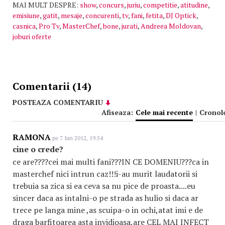
MAI MULT DESPRE:
show
,
concurs
,
juriu
,
competitie
,
atitudine
,
emisiune
,
gatit
,
mesaje
,
concurenti
,
tv
,
fani
,
fetita
,
DJ Optick
,
casnica
,
Pro Tv
,
MasterChef
,
bone
,
jurati
,
Andreea Moldovan
,
joburi oferte
Comentarii (14)
POSTEAZA COMENTARIU
Afiseaza:
Cele mai recente
|
Cronol
RAMONA
pe 7 Iun 2012, 19:54
cine o crede?
ce are????cei mai multi fani???IN CE DOMENIU???ca in
masterchef nici intrun caz!!!i-au murit laudatorii si
trebuia sa zica si ea ceva sa nu pice de proasta....eu
sincer daca as intalni-o pe strada as hulio si daca ar
trece pe langa mine ,as scuipa-o in ochi,atat imi e de
draga barfitoarea asta invidioasa,are CEL MAI INFECT