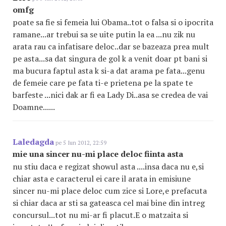
omfg
poate sa fie si femeia lui Obama..tot o falsa si o ipocrita
ramane...ar trebui sa se uite putin la ea ...nu zik nu
arata rau ca infatisare deloc..dar se bazeaza prea mult
pe asta...sa dat singura de gol k a venit doar pt bani si
ma bucura faptul asta k si-a dat arama pe fata...genu
de femeie care pe fata ti-e prietena pe la spate te
barfeste ...nici dak ar fi ea Lady Di..asa se credea de vai
Doamne......
Laledagda
pe 5 Iun 2012, 22:59
mie una sincer nu-mi place deloc fiinta asta
nu stiu daca e regizat showul asta ....insa daca nu e,si
chiar asta e caracterul ei care il arata in emisiune
sincer nu-mi place deloc cum zice si Lore,e prefacuta
si chiar daca ar sti sa gateasca cel mai bine din intreg
concursul...tot nu mi-ar fi placut.E o matzaita si