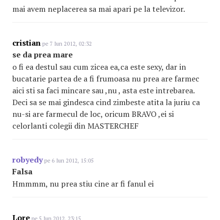
mai avem neplacerea sa mai apari pe la televizor.
cristian
pe 7 Iun 2012, 02:32
se da prea mare
o fi ea destul sau cum zicea ea,ca este sexy, dar in
bucatarie partea de a fi frumoasa nu prea are farmec
aici sti sa faci mincare sau ,nu , asta este intrebarea.
Deci sa se mai gindesca cind zimbeste atita la juriu ca
nu-si are farmecul de loc, oricum BRAVO ,ei si
celorlanti colegii din MASTERCHEF
robyedy
pe 6 Iun 2012, 15:05
Falsa
Hmmmm, nu prea stiu cine ar fi fanul ei
Lore
pe 5 Iun 2012, 23:15