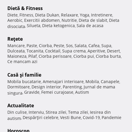
Dietă & Fitness
Diete
Fitness
Dieta Dukan
Relaxare
Yoga
Intretinere
,
,
,
,
,
,
Aerobic
Exercitii abdomen
Nutritie
Dieta de slabit
Dieta
,
,
,
,
Silueta
Dieta ketogenica
Sala de acasa
disociata
,
,
,
Reţete
Mancare
Paste
Ciorba
Peste
Sos
Salata
Cafea
Supa
,
,
,
,
,
,
,
,
Dulceata
Tocanita
Cocktail
Supa crema
Aperitive
Desert
,
,
,
,
,
,
Maioneza
Pilaf
Ciorba perisoare
Ciorba pui
Ciorba burta
,
,
,
,
,
Ce mancam azi
Casă şi familie
Mobila bucatarie
Amenajari interioare
Mobila
Canapele
,
,
,
,
Dormitoare
Design interior
Parenting
Jurnal de mama
,
,
,
Gravide
Femei curajoase
Autism
singura
,
,
,
Actualitate
Din culise
Interviu
Stirea zilei
Tema zilei
Iesirea din
,
,
,
,
Despărţiri celebre
Vesti Bune
Covid-19
Pandemie
autism
,
,
,
,
Horoscop