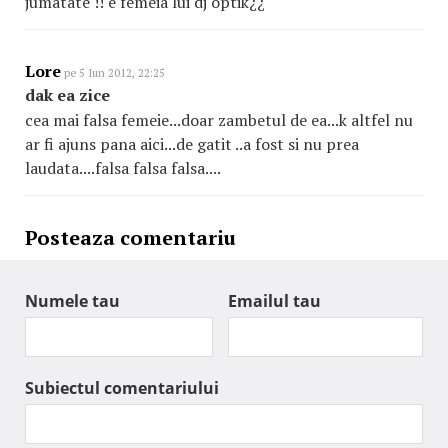
jumatate !! e femeia lui dj optik¿¿
Lore
pe 5 Iun 2012, 22:25
dak ea zice
cea mai falsa femeie...doar zambetul de ea...k altfel nu
ar fi ajuns pana aici...de gatit ..a fost si nu prea
laudata....falsa falsa falsa....
Posteaza comentariu
Numele tau
Emailul tau
Subiectul comentariului