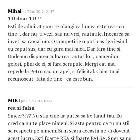
Mihai
pe 7 Iun 2012, 04:37
TU doar TU !!
Esti de admirat cum te plangi ca lumea este rea - cu
tine- , dar nu-ti vezi, sau nu vrei, rautatile. Incearca sa
inveti sa ramai om. O competitie o poti castiga iesind
cu capul sus, dar cu gura mai mica. Dar fara tine si
Godeanu disparea culoarea rautatilor , oamenilor
gelosi, plini de ei, si fara scrupule. Mergi cat mai
repede la Petru sau un apel, si felicital. Chiar tu ai
recunoscut- fata de tine - ca este bun.
MIKI
pe 7 Iun 2012, 02:41
rea si falsa
Sincer???? Nu stiu cine ar putea sa fie fanul tau. Eu
cred ca nu te place nimeni. Si asta pentru ca tu nu stii
sa respecti pe nimeni. Si in seara aceasta ne-ai dovedit
acest lucru. Esti foarte REA si foarte FALSA. Sper sa nu