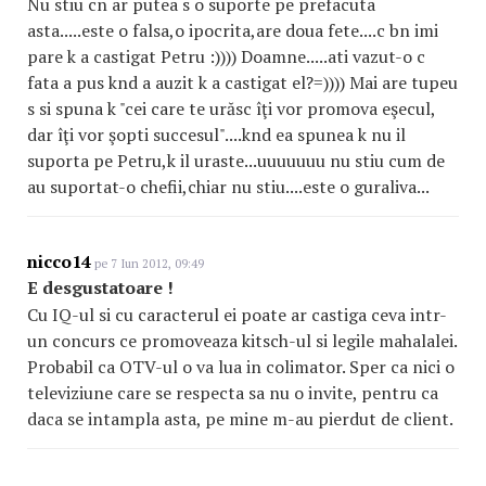
Nu stiu cn ar putea s o suporte pe prefacuta
asta.....este o falsa,o ipocrita,are doua fete....c bn imi
pare k a castigat Petru :)))) Doamne.....ati vazut-o c
fata a pus knd a auzit k a castigat el?=)))) Mai are tupeu
s si spuna k "cei care te urăsc îţi vor promova eşecul,
dar îţi vor şopti succesul"....knd ea spunea k nu il
suporta pe Petru,k il uraste...uuuuuuu nu stiu cum de
au suportat-o chefii,chiar nu stiu....este o guraliva...
nicco14
pe 7 Iun 2012, 09:49
E desgustatoare !
Cu IQ-ul si cu caracterul ei poate ar castiga ceva intr-
un concurs ce promoveaza kitsch-ul si legile mahalalei.
Probabil ca OTV-ul o va lua in colimator. Sper ca nici o
televiziune care se respecta sa nu o invite, pentru ca
daca se intampla asta, pe mine m-au pierdut de client.