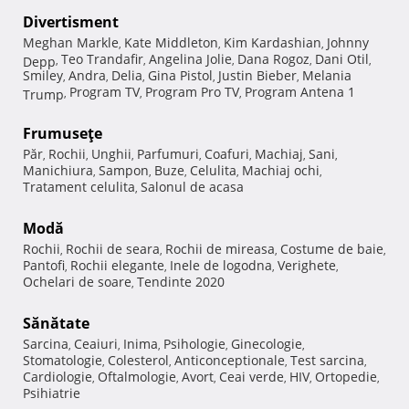
Divertisment
Meghan Markle
Kate Middleton
Kim Kardashian
Johnny
,
,
,
Teo Trandafir
Angelina Jolie
Dana Rogoz
Dani Otil
Depp
,
,
,
,
,
Smiley
Andra
Delia
Gina Pistol
Justin Bieber
Melania
,
,
,
,
,
Program TV
Program Pro TV
Program Antena 1
Trump
,
,
,
Frumuseţe
Păr
Rochii
Unghii
Parfumuri
Coafuri
Machiaj
Sani
,
,
,
,
,
,
,
Manichiura
Sampon
Buze
Celulita
Machiaj ochi
,
,
,
,
,
Tratament celulita
Salonul de acasa
,
Modă
Rochii
Rochii de seara
Rochii de mireasa
Costume de baie
,
,
,
,
Pantofi
Rochii elegante
Inele de logodna
Verighete
,
,
,
,
Ochelari de soare
Tendinte 2020
,
Sănătate
Sarcina
Ceaiuri
Inima
Psihologie
Ginecologie
,
,
,
,
,
Stomatologie
Colesterol
Anticonceptionale
Test sarcina
,
,
,
,
Cardiologie
Oftalmologie
Avort
Ceai verde
HIV
Ortopedie
,
,
,
,
,
,
Psihiatrie