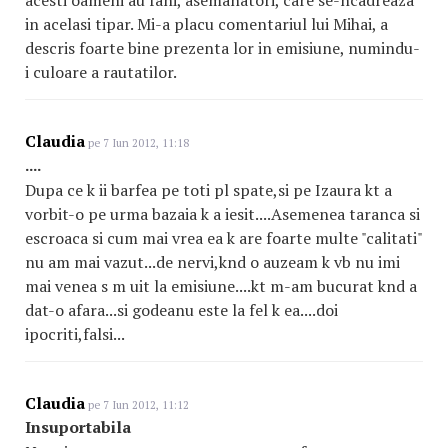
acesti oameni au fani, asemanatori, care se-ncadreaza
in acelasi tipar. Mi-a placu comentariul lui Mihai, a
descris foarte bine prezenta lor in emisiune, numindu-
i culoare a rautatilor.
Claudia
pe 7 Iun 2012, 11:18
....
Dupa ce k ii barfea pe toti pl spate,si pe Izaura kt a
vorbit-o pe urma bazaia k a iesit....Asemenea taranca si
escroaca si cum mai vrea ea k are foarte multe "calitati"
nu am mai vazut...de nervi,knd o auzeam k vb nu imi
mai venea s m uit la emisiune....kt m-am bucurat knd a
dat-o afara...si godeanu este la fel k ea....doi
ipocriti,falsi...
Claudia
pe 7 Iun 2012, 11:12
Insuportabila