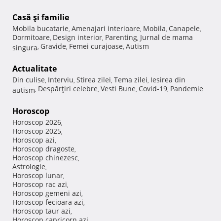
Casă şi familie
Mobila bucatarie
Amenajari interioare
Mobila
Canapele
,
,
,
,
Dormitoare
Design interior
Parenting
Jurnal de mama
,
,
,
Gravide
Femei curajoase
Autism
singura
,
,
,
Actualitate
Din culise
Interviu
Stirea zilei
Tema zilei
Iesirea din
,
,
,
,
Despărţiri celebre
Vesti Bune
Covid-19
Pandemie
autism
,
,
,
,
Horoscop
Horoscop 2026
,
Horoscop 2025
,
Horoscop azi
,
Horoscop dragoste
,
Horoscop chinezesc
,
Astrologie
,
Horoscop lunar
,
Horoscop rac azi
,
Horoscop gemeni azi
,
Horoscop fecioara azi
,
Horoscop taur azi
,
Horoscop capricorn azi
,