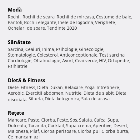
Modă
Rochii
Rochii de seara
Rochii de mireasa
Costume de baie
,
,
,
,
Pantofi
Rochii elegante
Inele de logodna
Verighete
,
,
,
,
Ochelari de soare
Tendinte 2020
,
Sănătate
Sarcina
Ceaiuri
Inima
Psihologie
Ginecologie
,
,
,
,
,
Stomatologie
Colesterol
Anticonceptionale
Test sarcina
,
,
,
,
Cardiologie
Oftalmologie
Avort
Ceai verde
HIV
Ortopedie
,
,
,
,
,
,
Psihiatrie
Dietă & Fitness
Diete
Fitness
Dieta Dukan
Relaxare
Yoga
Intretinere
,
,
,
,
,
,
Aerobic
Exercitii abdomen
Nutritie
Dieta de slabit
Dieta
,
,
,
,
Silueta
Dieta ketogenica
Sala de acasa
disociata
,
,
,
Reţete
Mancare
Paste
Ciorba
Peste
Sos
Salata
Cafea
Supa
,
,
,
,
,
,
,
,
Dulceata
Tocanita
Cocktail
Supa crema
Aperitive
Desert
,
,
,
,
,
,
Maioneza
Pilaf
Ciorba perisoare
Ciorba pui
Ciorba burta
,
,
,
,
,
Ce mancam azi