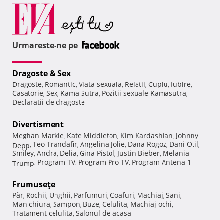
Urmareste-ne pe
Dragoste & Sex
Dragoste
Romantic
Viata sexuala
Relatii
Cuplu
Iubire
,
,
,
,
,
,
Casatorie
Sex
Kama Sutra
Pozitii sexuale Kamasutra
,
,
,
,
Declaratii de dragoste
Divertisment
Meghan Markle
Kate Middleton
Kim Kardashian
Johnny
,
,
,
Teo Trandafir
Angelina Jolie
Dana Rogoz
Dani Otil
Depp
,
,
,
,
,
Smiley
Andra
Delia
Gina Pistol
Justin Bieber
Melania
,
,
,
,
,
Program TV
Program Pro TV
Program Antena 1
Trump
,
,
,
Frumuseţe
Păr
Rochii
Unghii
Parfumuri
Coafuri
Machiaj
Sani
,
,
,
,
,
,
,
Manichiura
Sampon
Buze
Celulita
Machiaj ochi
,
,
,
,
,
Tratament celulita
Salonul de acasa
,