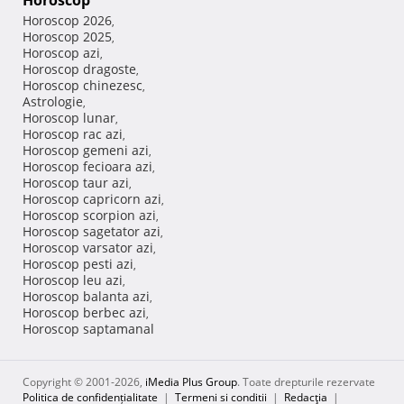
Horoscop
Horoscop 2026
,
Horoscop 2025
,
Horoscop azi
,
Horoscop dragoste
,
Horoscop chinezesc
,
Astrologie
,
Horoscop lunar
,
Horoscop rac azi
,
Horoscop gemeni azi
,
Horoscop fecioara azi
,
Horoscop taur azi
,
Horoscop capricorn azi
,
Horoscop scorpion azi
,
Horoscop sagetator azi
,
Horoscop varsator azi
,
Horoscop pesti azi
,
Horoscop leu azi
,
Horoscop balanta azi
,
Horoscop berbec azi
,
Horoscop saptamanal
Copyright © 2001-2026,
iMedia Plus Group
. Toate drepturile rezervate
Politica de confidențialitate
|
Termeni si conditii
|
Redacţia
|