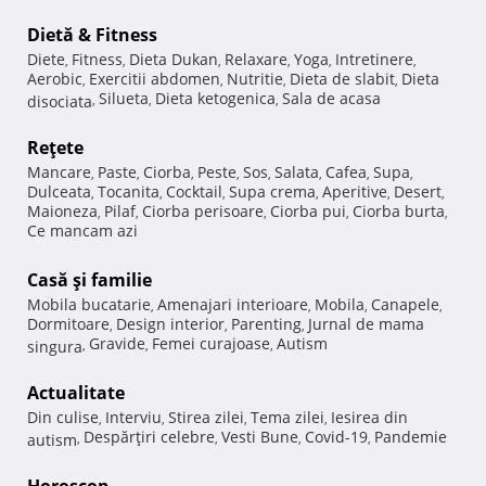
Dietă & Fitness
Diete
Fitness
Dieta Dukan
Relaxare
Yoga
Intretinere
,
,
,
,
,
,
Aerobic
Exercitii abdomen
Nutritie
Dieta de slabit
Dieta
,
,
,
,
Silueta
Dieta ketogenica
Sala de acasa
disociata
,
,
,
Reţete
Mancare
Paste
Ciorba
Peste
Sos
Salata
Cafea
Supa
,
,
,
,
,
,
,
,
Dulceata
Tocanita
Cocktail
Supa crema
Aperitive
Desert
,
,
,
,
,
,
Maioneza
Pilaf
Ciorba perisoare
Ciorba pui
Ciorba burta
,
,
,
,
,
Ce mancam azi
Casă şi familie
Mobila bucatarie
Amenajari interioare
Mobila
Canapele
,
,
,
,
Dormitoare
Design interior
Parenting
Jurnal de mama
,
,
,
Gravide
Femei curajoase
Autism
singura
,
,
,
Actualitate
Din culise
Interviu
Stirea zilei
Tema zilei
Iesirea din
,
,
,
,
Despărţiri celebre
Vesti Bune
Covid-19
Pandemie
autism
,
,
,
,