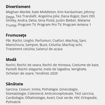
Divertisment
Meghan Markle
Kate Middleton
Kim Kardashian
Johnny
,
,
,
Teo Trandafir
Angelina Jolie
Dana Rogoz
Dani Otil
Depp
,
,
,
,
,
Smiley
Andra
Delia
Gina Pistol
Justin Bieber
Melania
,
,
,
,
,
Program TV
Program Pro TV
Program Antena 1
Trump
,
,
,
Frumuseţe
Păr
Rochii
Unghii
Parfumuri
Coafuri
Machiaj
Sani
,
,
,
,
,
,
,
Manichiura
Sampon
Buze
Celulita
Machiaj ochi
,
,
,
,
,
Tratament celulita
Salonul de acasa
,
Modă
Rochii
Rochii de seara
Rochii de mireasa
Costume de baie
,
,
,
,
Pantofi
Rochii elegante
Inele de logodna
Verighete
,
,
,
,
Ochelari de soare
Tendinte 2020
,
Sănătate
Sarcina
Ceaiuri
Inima
Psihologie
Ginecologie
,
,
,
,
,
Stomatologie
Colesterol
Anticonceptionale
Test sarcina
,
,
,
,
Cardiologie
Oftalmologie
Avort
Ceai verde
HIV
Ortopedie
,
,
,
,
,
,
Psihiatrie