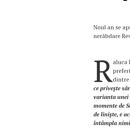
Noul an se apr
nerăbdare Rev
R
aluca 
prefer
dintre
ce priveşte să
varianta unei 
momente de Să
de linişte, e a
întâmpla nimi