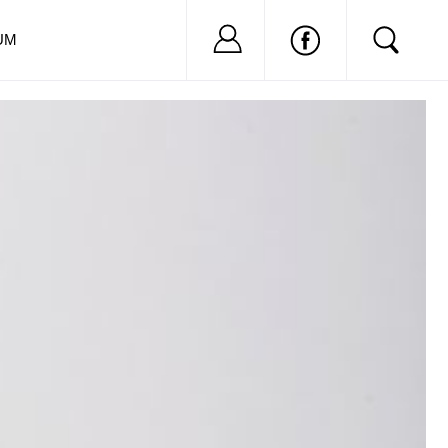
Nu ai cont?
Inregistreaza-
UM