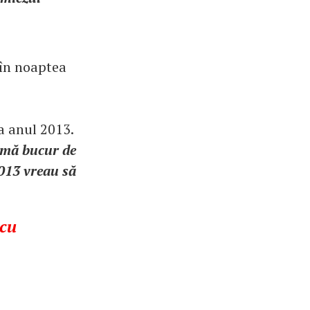
 în noaptea
la anul 2013.
ă mă bucur de
2013 vreau să
 cu