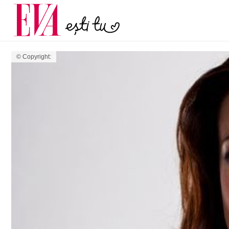
menopauză și când ar t
Carieră
la medic
Actualitate
© Copyright: