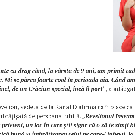
nte cu drag când, la vârsta de 9 ani, am primit ca
. Mi se părea foarte cool în perioada aia. Când am
nel, de un Crăciun special, încă îl port“
, a adăuga
evelion, vedeta de la Kanal D afirmă că îi place ca
îmbrăţişată de persoana iubită.
„Revelionul însea
 prieteni, un loc în care ştii sigur că o să te simţi
ică bună şi îmbrăţişarea celui pe care-l iubeşti, la