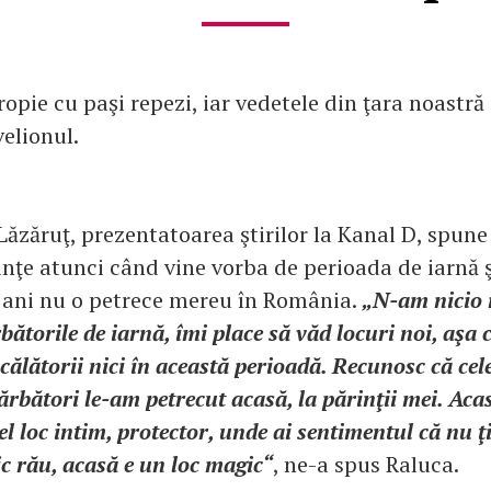
opie cu paşi repezi, iar vedetele din ţara noastră
elionul.
Lăzăruţ, prezentatoarea ştirilor la Kanal D, spune
inţe atunci când vine vorba de perioada de iarnă 
 ani nu o petrece mereu în România.
„N-am nicio 
rbătorile de iarnă, îmi place să văd locuri noi, aşa 
călătorii nici în această perioadă. Recunosc că cel
rbători le-am petrecut acasă, la părinţii mei. Aca
cel loc intim, protector, unde ai sentimentul că nu ţ
c rău, acasă e un loc magic“
, ne-a spus Raluca.