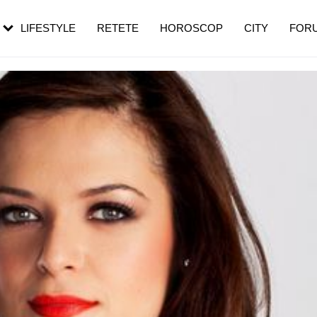
rebui să mergi
și 60 de ani. De ce te trezești mai des
pe măsură ce înaintezi în vârstă
LIFESTYLE
RETETE
HOROSCOP
CITY
FOR