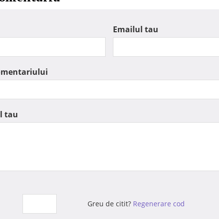
Emailul tau
omentariului
l tau
Greu de citit?
Regenerare cod