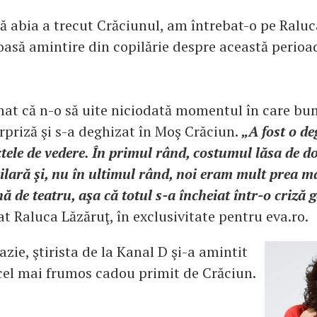
ă abia a trecut Crăciunul, am întrebat-o pe Raluc
asă amintire din copilărie despre această perioad
mat că n-o să uite niciodată momentul în care bun
urpriză şi s-a deghizat în Moş Crăciun.
„A fost o de
tele de vedere. În primul rând, costumul lăsa de do
ilară şi, nu în ultimul rând, noi eram mult prea m
 de teatru, aşa că totul s-a încheiat într-o criză 
rat Raluca Lăzăruţ, în exclusivitate pentru eva.ro.
zie, ştirista de la Kanal D şi-a amintit
t cel mai frumos cadou primit de Crăciun.