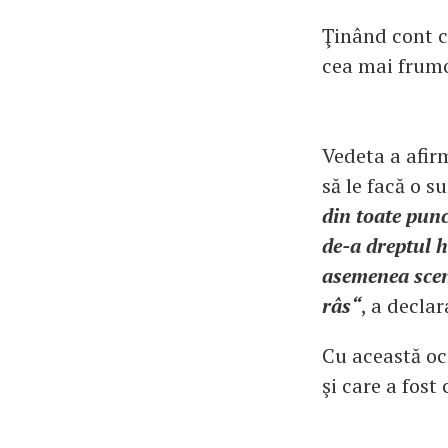
Ţinând cont c
cea mai frumo
Vedeta a afir
să le facă o s
din toate punc
de-a dreptul h
asemenea scenă
râs“
, a decla
Cu această oca
şi care a fos