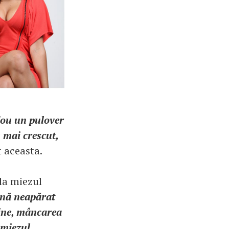
dou un pulover
 mai crescut,
t aceasta.
 la miezul
mnă neapărat
 bine, mâncarea
 miezul