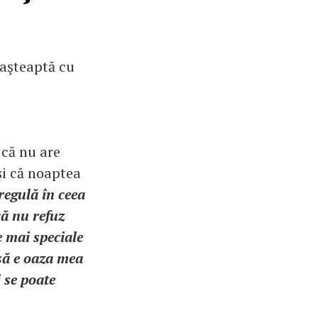
 aşteaptă cu
 că nu are
şi că noaptea
regulă în ceea
că nu refuz
e mai speciale
să e oaza mea
i se poate