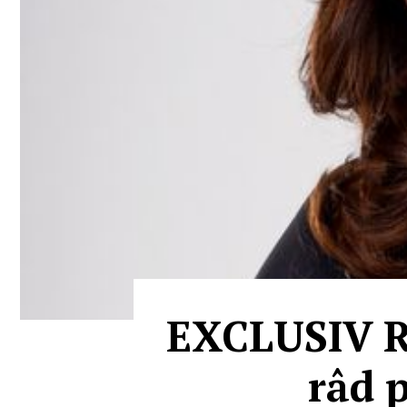
EXCLUSIV Ra
râd p