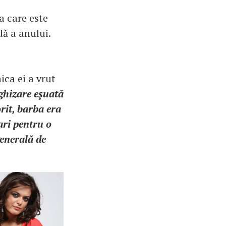
a care este
ă a anului.
ica ei a vrut
ghizare eşuată
rit, barba era
ari pentru o
generală de