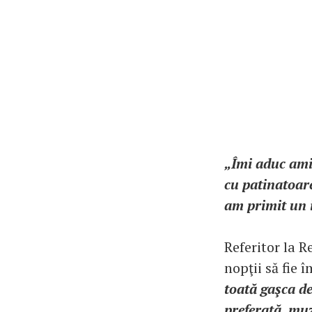
„Îmi aduc ami
cu patinatoare
am primit un i
Referitor la R
nopţii să fie 
toată gaşca de
preferată, muz