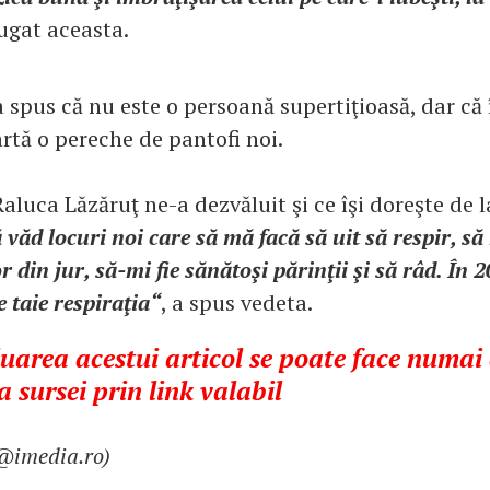
ugat aceasta.
a spus că nu este o persoană supertiţioasă, dar că
rtă o pereche de pantofi noi.
Raluca Lăzăruţ ne-a dezvăluit şi ce îşi doreşte de 
 văd locuri noi care să mă facă să uit să respir, s
r din jur, să-mi fie sănătoşi părinţii şi să râd. În 
 taie respiraţia“
, a spus vedeta.
area acestui articol se poate face numai
 sursei prin link valabil
a@imedia.ro)