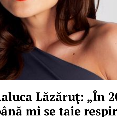
luca Lăzăruţ: „În 2
ână mi se taie respi