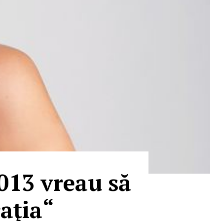
013 vreau să
raţia“