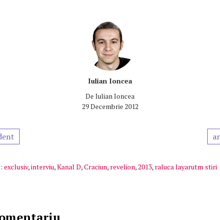
Iulian Ioncea
De
Iulian Ioncea
29 Decembrie 2012
dent
ar
:
exclusiv
,
interviu
,
Kanal D
,
Craciun
,
revelion
,
2013
,
raluca layarutm stiri
comentariu