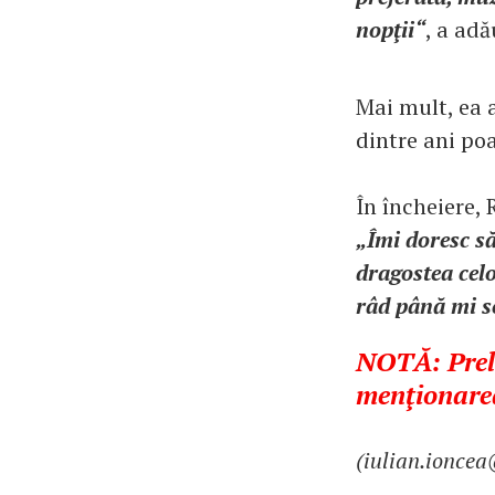
nopţii“
, a adă
Mai mult, ea 
dintre ani poa
În încheiere, 
„Îmi doresc să
dragostea celo
râd până mi se
NOTĂ: Prelu
menţionarea
(iulian.ionce