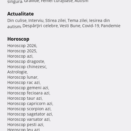
Gravide
Femei curajoase
Autism
singura
,
,
,
Actualitate
Din culise
Interviu
Stirea zilei
Tema zilei
Iesirea din
,
,
,
,
Despărţiri celebre
Vesti Bune
Covid-19
Pandemie
autism
,
,
,
,
Horoscop
Horoscop 2026
,
Horoscop 2025
,
Horoscop azi
,
Horoscop dragoste
,
Horoscop chinezesc
,
Astrologie
,
Horoscop lunar
,
Horoscop rac azi
,
Horoscop gemeni azi
,
Horoscop fecioara azi
,
Horoscop taur azi
,
Horoscop capricorn azi
,
Horoscop scorpion azi
,
Horoscop sagetator azi
,
Horoscop varsator azi
,
Horoscop pesti azi
,
Horoscop leu azi
,