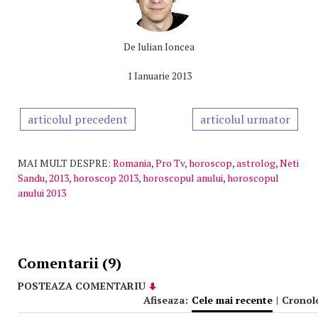
De
Iulian Ioncea
1 Ianuarie 2013
articolul precedent
articolul urmator
MAI MULT DESPRE:
Romania
,
Pro Tv
,
horoscop
,
astrolog
,
Neti
Sandu
,
2013
,
horoscop 2013
,
horoscopul anului
,
horoscopul
anului 2013
Comentarii (9)
POSTEAZA COMENTARIU
Afiseaza:
Cele mai recente
|
Cronol