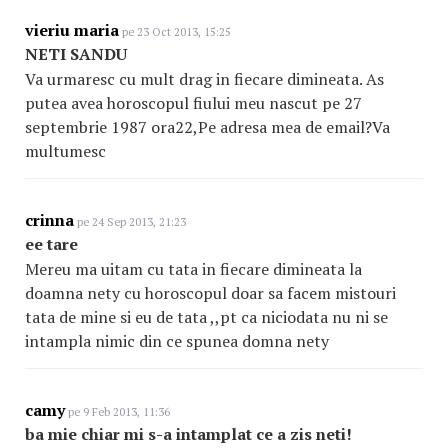
vieriu maria
pe 23 Oct 2013, 15:25
NETI SANDU
Va urmaresc cu mult drag in fiecare dimineata. As
putea avea horoscopul fiului meu nascut pe 27
septembrie 1987 ora22,Pe adresa mea de email?Va
multumesc
crinna
pe 24 Sep 2013, 21:23
ee tare
Mereu ma uitam cu tata in fiecare dimineata la
doamna nety cu horoscopul doar sa facem mistouri
tata de mine si eu de tata ,,pt ca niciodata nu ni se
intampla nimic din ce spunea domna nety
camy
pe 9 Feb 2013, 11:36
ba mie chiar mi s-a intamplat ce a zis neti!