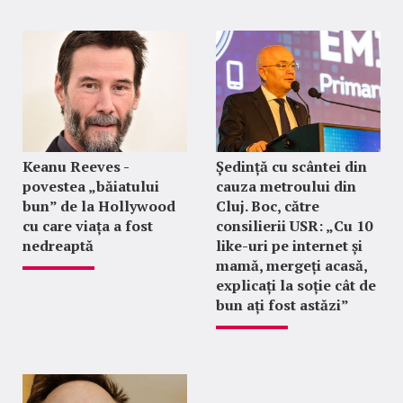
Keanu Reeves -
Ședință cu scântei din
povestea „băiatului
cauza metroului din
bun” de la Hollywood
Cluj. Boc, către
cu care viața a fost
consilierii USR: „Cu 10
nedreaptă
like-uri pe internet și
mamă, mergeți acasă,
explicați la soție cât de
bun ați fost astăzi”