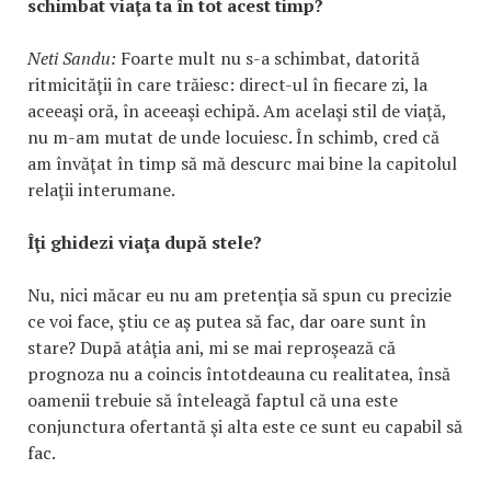
schimbat viaţa ta în tot acest timp?
Neti Sandu:
Foarte mult nu s-a schimbat, datorită
ritmicităţii în care trăiesc: direct-ul în fiecare zi, la
aceeaşi oră, în aceeaşi echipă. Am acelaşi stil de viaţă,
nu m-am mutat de unde locuiesc. În schimb, cred că
am învăţat în timp să mă descurc mai bine la capitolul
relaţii interumane.
Îţi ghidezi viaţa după stele?
Nu, nici măcar eu nu am pretenţia să spun cu precizie
ce voi face, ştiu ce aş putea să fac, dar oare sunt în
stare? După atâţia ani, mi se mai reproşează că
prognoza nu a coincis întotdeauna cu realitatea, însă
oamenii trebuie să înteleagă faptul că una este
conjunctura ofertantă şi alta este ce sunt eu capabil să
fac.