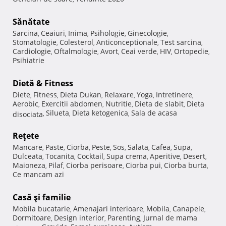
Sănătate
Sarcina
Ceaiuri
Inima
Psihologie
Ginecologie
,
,
,
,
,
Stomatologie
Colesterol
Anticonceptionale
Test sarcina
,
,
,
,
Cardiologie
Oftalmologie
Avort
Ceai verde
HIV
Ortopedie
,
,
,
,
,
,
Psihiatrie
Dietă & Fitness
Diete
Fitness
Dieta Dukan
Relaxare
Yoga
Intretinere
,
,
,
,
,
,
Aerobic
Exercitii abdomen
Nutritie
Dieta de slabit
Dieta
,
,
,
,
Silueta
Dieta ketogenica
Sala de acasa
disociata
,
,
,
Reţete
Mancare
Paste
Ciorba
Peste
Sos
Salata
Cafea
Supa
,
,
,
,
,
,
,
,
Dulceata
Tocanita
Cocktail
Supa crema
Aperitive
Desert
,
,
,
,
,
,
Maioneza
Pilaf
Ciorba perisoare
Ciorba pui
Ciorba burta
,
,
,
,
,
Ce mancam azi
Casă şi familie
Mobila bucatarie
Amenajari interioare
Mobila
Canapele
,
,
,
,
Dormitoare
Design interior
Parenting
Jurnal de mama
,
,
,