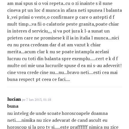
am mai spus si o voi repeta..cu o zi inainte s il sune
cineva pt un loc d munca in afara neti spunea l balanta
k ,vei primi o veste,o confirmare p care o astepti d f
mult timp...va fii o calatorie peste granita,poate chiar
in interes d serviciu,,, si va pot jura k l-a sunat un
prieten care ne promisese k il ia in italia l munca...nici
eu nu prea credeam dar d at am vazut k chiar
merita...acum clar k nu se poate intampla acelasi
lucruu cu toti din balanta spre exemplu.....cert e k d f
multe ori mie una lucrurile spuse d ea mi s-au adeverit!
cine vrea crede cine nu...nu...bravo neti....esti cea mai
buna respect pt ceea ce faci....
lucian
pe 7 Ian 2013, 01:18
buna
nu inteleg de unde scoate horoscoapele doamna
neti.....nimika nu zice adevarat de cand ascult eu
horoscop si la pro tv si.....este praffffff nimica nu zice