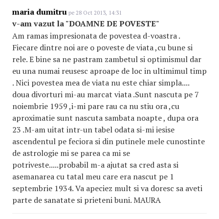
maria dumitru
pe 28 Oct 2013, 14:31
v-am vazut la "DOAMNE DE POVESTE"
Am ramas impresionata de povestea d-voastra .
Fiecare dintre noi are o poveste de viata ,cu bune si
rele. E bine sa ne pastram zambetul si optimismul dar
eu una numai reusesc aproape de loc in ultimimul timp
. Nici povestea mea de viata nu este chiar simpla....
doua divorturi mi-au marcat viata .Sunt nascuta pe 7
noiembrie 1959 ,i-mi pare rau ca nu stiu ora ,cu
aproximatie sunt nascuta sambata noapte , dupa ora
23 .M-am uitat intr-un tabel odata si-mi iesise
ascendentul pe feciora si din putinele mele cunostinte
de astrologie mi se parea ca mi se
potriveste.....probabil m-a ajutat sa cred asta si
asemanarea cu tatal meu care era nascut pe 1
septembrie 1934. Va apeciez mult si va doresc sa aveti
parte de sanatate si prieteni buni. MAURA