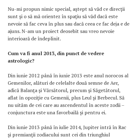
Nu-mi propun nimic special, aştept să văd ce direcţii
sunt şi o să mă orientez în spaţiu să văd dacă este
nevoie să fac ceva în plus sau dacă ceea ce fac deja e de
ajuns. N-am un proiect deosebit sau vreo nevoie
interioară de îndeplinit.
Cum va fi anul 2013, din punct de vedere
astrologic?
Din iunie 2012 până în iunie 2013 este anul norocos al
Gemenilor, alături de celelalte două semne de Aer,
adică Balanţa şi Vărsătorul, precum şi Săgetătorul,
aflat în opoziţie cu Gemenii, plus Leul şi Berbecul. Să
nu uităm de cei care au ascendentul în aceste zodii –
conjunctura este una favorbailă şi pentru ei.
Din iunie 2013 până în iulie 2014, Jupiter intră în Rac
şi premianţii zodiacului sunt cei din triunghiul