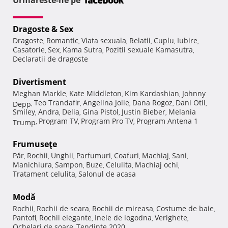
Urmareste-ne pe
Dragoste & Sex
Dragoste
Romantic
Viata sexuala
Relatii
Cuplu
Iubire
,
,
,
,
,
,
Casatorie
Sex
Kama Sutra
Pozitii sexuale Kamasutra
,
,
,
,
Declaratii de dragoste
Divertisment
Meghan Markle
Kate Middleton
Kim Kardashian
Johnny
,
,
,
Teo Trandafir
Angelina Jolie
Dana Rogoz
Dani Otil
Depp
,
,
,
,
,
Smiley
Andra
Delia
Gina Pistol
Justin Bieber
Melania
,
,
,
,
,
Program TV
Program Pro TV
Program Antena 1
Trump
,
,
,
Frumuseţe
Păr
Rochii
Unghii
Parfumuri
Coafuri
Machiaj
Sani
,
,
,
,
,
,
,
Manichiura
Sampon
Buze
Celulita
Machiaj ochi
,
,
,
,
,
Tratament celulita
Salonul de acasa
,
Modă
Rochii
Rochii de seara
Rochii de mireasa
Costume de baie
,
,
,
,
Pantofi
Rochii elegante
Inele de logodna
Verighete
,
,
,
,
Ochelari de soare
Tendinte 2020
,