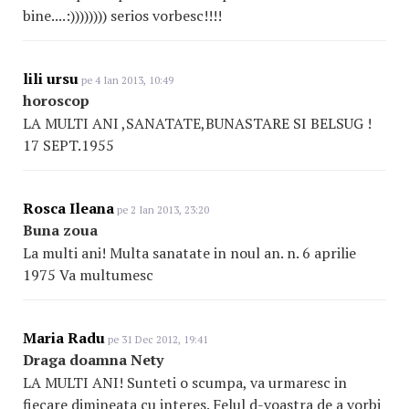
bine....:)))))))) serios vorbesc!!!!
lili ursu
pe 4 Ian 2013, 10:49
horoscop
LA MULTI ANI ,SANATATE,BUNASTARE SI BELSUG !
17 SEPT.1955
Rosca Ileana
pe 2 Ian 2013, 23:20
Buna zoua
La multi ani! Multa sanatate in noul an. n. 6 aprilie
1975 Va multumesc
Maria Radu
pe 31 Dec 2012, 19:41
Draga doamna Nety
LA MULTI ANI! Sunteti o scumpa, va urmaresc in
fiecare dimineata cu interes. Felul d-voastra de a vorbi