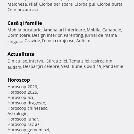
Maioneza
Pilaf
Ciorba perisoare
Ciorba pui
Ciorba burta
,
,
,
,
,
Ce mancam azi
Casă şi familie
Mobila bucatarie
Amenajari interioare
Mobila
Canapele
,
,
,
,
Dormitoare
Design interior
Parenting
Jurnal de mama
,
,
,
Gravide
Femei curajoase
Autism
singura
,
,
,
Actualitate
Din culise
Interviu
Stirea zilei
Tema zilei
Iesirea din
,
,
,
,
Despărţiri celebre
Vesti Bune
Covid-19
Pandemie
autism
,
,
,
,
Horoscop
Horoscop 2026
,
Horoscop 2025
,
Horoscop azi
,
Horoscop dragoste
,
Horoscop chinezesc
,
Astrologie
,
Horoscop lunar
,
Horoscop rac azi
,
Horoscop gemeni azi
,