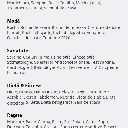
Manichiura
Sampon
Buze
Celulita
Machiaj ochi
,
,
,
,
,
Tratament celulita
Salonul de acasa
,
Modă
Rochii
Rochii de seara
Rochii de mireasa
Costume de baie
,
,
,
,
Pantofi
Rochii elegante
Inele de logodna
Verighete
,
,
,
,
Ochelari de soare
Tendinte 2020
,
Sănătate
Sarcina
Ceaiuri
Inima
Psihologie
Ginecologie
,
,
,
,
,
Stomatologie
Colesterol
Anticonceptionale
Test sarcina
,
,
,
,
Cardiologie
Oftalmologie
Avort
Ceai verde
HIV
Ortopedie
,
,
,
,
,
,
Psihiatrie
Dietă & Fitness
Diete
Fitness
Dieta Dukan
Relaxare
Yoga
Intretinere
,
,
,
,
,
,
Aerobic
Exercitii abdomen
Nutritie
Dieta de slabit
Dieta
,
,
,
,
Silueta
Dieta ketogenica
Sala de acasa
disociata
,
,
,
Reţete
Mancare
Paste
Ciorba
Peste
Sos
Salata
Cafea
Supa
,
,
,
,
,
,
,
,
Dulceata
Tocanita
Cocktail
Supa crema
Aperitive
Desert
,
,
,
,
,
,