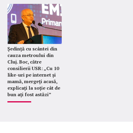
Ședință cu scântei din
cauza metroului din
Cluj. Boc, către
consilierii USR: „Cu 10
like-uri pe internet și
mamă, mergeți acasă,
explicați la soție cât de
bun ați fost astăzi”