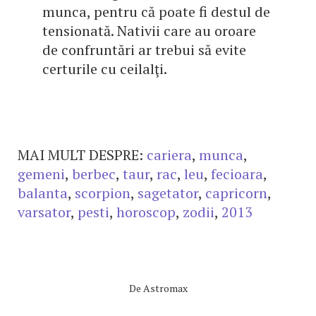
munca, pentru că poate fi destul de
tensionată. Nativii care au oroare
de confruntări ar trebui să evite
certurile cu ceilalţi.
MAI MULT DESPRE:
cariera
,
munca
,
gemeni
,
berbec
,
taur
,
rac
,
leu
,
fecioara
,
balanta
,
scorpion
,
sagetator
,
capricorn
,
varsator
,
pesti
,
horoscop
,
zodii
,
2013
De
Astromax