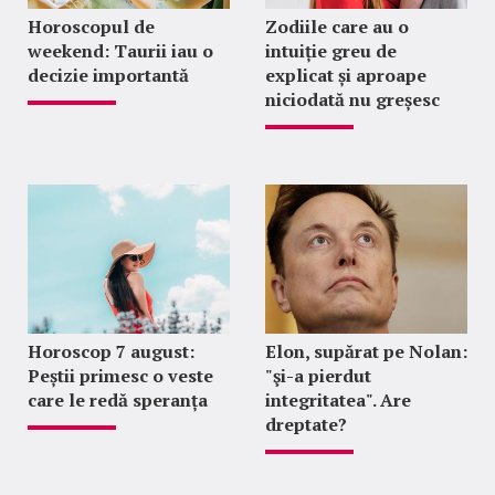
Horoscopul de
Zodiile care au o
weekend: Taurii iau o
intuiție greu de
decizie importantă
explicat și aproape
niciodată nu greșesc
Horoscop 7 august:
Elon, supărat pe Nolan:
Peștii primesc o veste
"şi-a pierdut
care le redă speranța
integritatea". Are
dreptate?