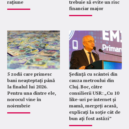
rațiune
trebuie să evite un risc
financiar major
5 zodii care primesc
Ședință cu scântei din
bani neașteptați până
cauza metroului din
la finalul lui 2026.
Cluj. Boc, către
Pentru una dintre ele,
consilierii USR: „Cu 10
norocul vine în
like-uri pe internet și
noiembrie
mamă, mergeți acasă,
explicați la soție cât de
bun ați fost astăzi”