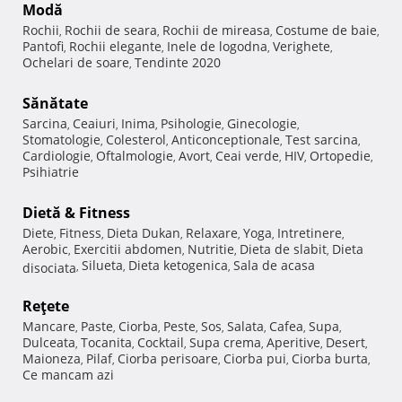
Modă
Rochii
Rochii de seara
Rochii de mireasa
Costume de baie
,
,
,
,
Pantofi
Rochii elegante
Inele de logodna
Verighete
,
,
,
,
Ochelari de soare
Tendinte 2020
,
Sănătate
Sarcina
Ceaiuri
Inima
Psihologie
Ginecologie
,
,
,
,
,
Stomatologie
Colesterol
Anticonceptionale
Test sarcina
,
,
,
,
Cardiologie
Oftalmologie
Avort
Ceai verde
HIV
Ortopedie
,
,
,
,
,
,
Psihiatrie
Dietă & Fitness
Diete
Fitness
Dieta Dukan
Relaxare
Yoga
Intretinere
,
,
,
,
,
,
Aerobic
Exercitii abdomen
Nutritie
Dieta de slabit
Dieta
,
,
,
,
Silueta
Dieta ketogenica
Sala de acasa
disociata
,
,
,
Reţete
Mancare
Paste
Ciorba
Peste
Sos
Salata
Cafea
Supa
,
,
,
,
,
,
,
,
Dulceata
Tocanita
Cocktail
Supa crema
Aperitive
Desert
,
,
,
,
,
,
Maioneza
Pilaf
Ciorba perisoare
Ciorba pui
Ciorba burta
,
,
,
,
,
Ce mancam azi