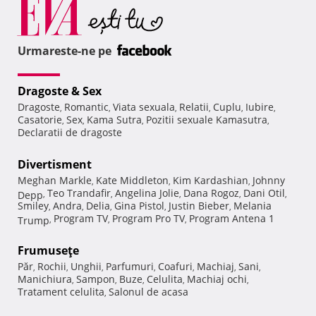
Urmareste-ne pe
Dragoste & Sex
Dragoste
Romantic
Viata sexuala
Relatii
Cuplu
Iubire
,
,
,
,
,
,
Casatorie
Sex
Kama Sutra
Pozitii sexuale Kamasutra
,
,
,
,
Declaratii de dragoste
Divertisment
Meghan Markle
Kate Middleton
Kim Kardashian
Johnny
,
,
,
Teo Trandafir
Angelina Jolie
Dana Rogoz
Dani Otil
Depp
,
,
,
,
,
Smiley
Andra
Delia
Gina Pistol
Justin Bieber
Melania
,
,
,
,
,
Program TV
Program Pro TV
Program Antena 1
Trump
,
,
,
Frumuseţe
Păr
Rochii
Unghii
Parfumuri
Coafuri
Machiaj
Sani
,
,
,
,
,
,
,
Manichiura
Sampon
Buze
Celulita
Machiaj ochi
,
,
,
,
,
Tratament celulita
Salonul de acasa
,