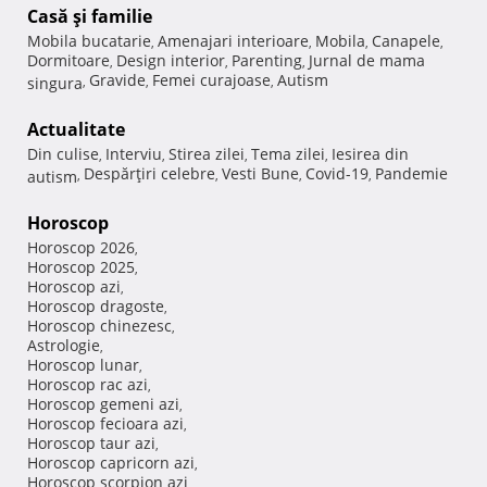
Casă şi familie
Mobila bucatarie
Amenajari interioare
Mobila
Canapele
,
,
,
,
Dormitoare
Design interior
Parenting
Jurnal de mama
,
,
,
Gravide
Femei curajoase
Autism
singura
,
,
,
Actualitate
Din culise
Interviu
Stirea zilei
Tema zilei
Iesirea din
,
,
,
,
Despărţiri celebre
Vesti Bune
Covid-19
Pandemie
autism
,
,
,
,
Horoscop
Horoscop 2026
,
Horoscop 2025
,
Horoscop azi
,
Horoscop dragoste
,
Horoscop chinezesc
,
Astrologie
,
Horoscop lunar
,
Horoscop rac azi
,
Horoscop gemeni azi
,
Horoscop fecioara azi
,
Horoscop taur azi
,
Horoscop capricorn azi
,
Horoscop scorpion azi
,