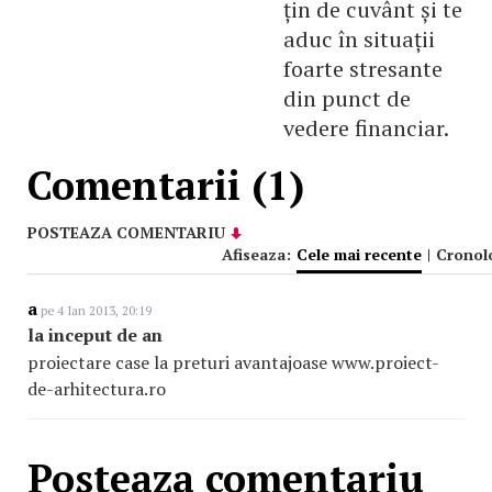
țin de cuvânt și te
aduc în situații
foarte stresante
din punct de
vedere financiar.
Comentarii (1)
POSTEAZA COMENTARIU
Afiseaza:
Cele mai recente
|
Cronol
a
pe 4 Ian 2013, 20:19
la inceput de an
proiectare case la preturi avantajoase www.proiect-
de-arhitectura.ro
Posteaza comentariu