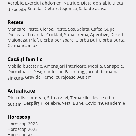
Aerobic
Exercitii abdomen
Nutritie
Dieta de slabit
Dieta
,
,
,
,
Silueta
Dieta ketogenica
Sala de acasa
disociata
,
,
,
Reţete
Mancare
Paste
Ciorba
Peste
Sos
Salata
Cafea
Supa
,
,
,
,
,
,
,
,
Dulceata
Tocanita
Cocktail
Supa crema
Aperitive
Desert
,
,
,
,
,
,
Maioneza
Pilaf
Ciorba perisoare
Ciorba pui
Ciorba burta
,
,
,
,
,
Ce mancam azi
Casă şi familie
Mobila bucatarie
Amenajari interioare
Mobila
Canapele
,
,
,
,
Dormitoare
Design interior
Parenting
Jurnal de mama
,
,
,
Gravide
Femei curajoase
Autism
singura
,
,
,
Actualitate
Din culise
Interviu
Stirea zilei
Tema zilei
Iesirea din
,
,
,
,
Despărţiri celebre
Vesti Bune
Covid-19
Pandemie
autism
,
,
,
,
Horoscop
Horoscop 2026
,
Horoscop 2025
,
Horoscop azi
,