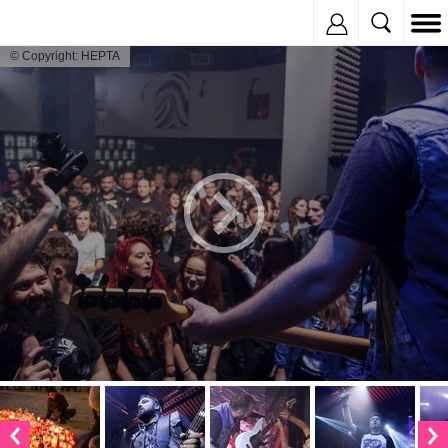
Inregistreaza
© Copyright: HEPTA