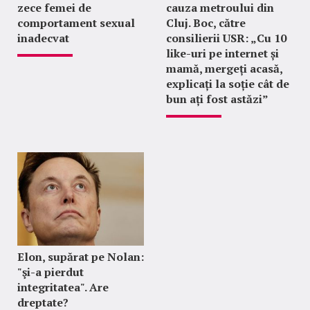
zece femei de
cauza metroului din
comportament sexual
Cluj. Boc, către
inadecvat
consilierii USR: „Cu 10
like-uri pe internet și
mamă, mergeți acasă,
explicați la soție cât de
bun ați fost astăzi”
Elon, supărat pe Nolan:
"şi-a pierdut
integritatea". Are
dreptate?