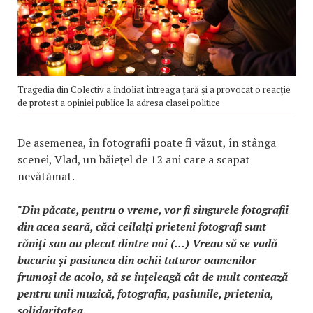
Tragedia din Colectiv a îndoliat întreaga ţară şi a provocat o reacţie
de protest a opiniei publice la adresa clasei politice
De asemenea, în fotografii poate fi văzut, în stânga
scenei, Vlad, un băieţel de 12 ani care a scapat
nevătămat.
"Din păcate, pentru o vreme, vor fi singurele fotografii
din acea seară, căci ceilalţi prieteni fotografi sunt
răniţi sau au plecat dintre noi (...) Vreau să se vadă
bucuria şi pasiunea din ochii tuturor oamenilor
frumoşi de acolo, să se înţeleagă cât de mult contează
pentru unii muzică, fotografia, pasiunile, prietenia,
solidaritatea.