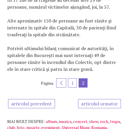
În 17 zile de la tragedie au decedat alte 29 de
persoane, numărul victimelor ajungând, joi, la 57.
Alte aproximativ 150 de persoane au fost rănite şi
internate în spitale din Capitală, 30 de pacienţi fiind
trasferaţi la spitale din străinătate.
Potrivit ultimului bilanţ comunicat de autorităţi, în
spitalele din Bucureşti mai sunt internaţi 49 de
persoane rănite în incendiul din Colectiv, opt dintre
ele în stare critică şi patru în stare gravă.
1
2
Pagina:
articolul precedent
articolul urmator
MAI MULT DESPRE:
album
,
muzica
,
concert
,
show
,
rock
,
trupa
,
club
,
foto
,
moarte
,
eveniment
,
Universal Music Romania
,