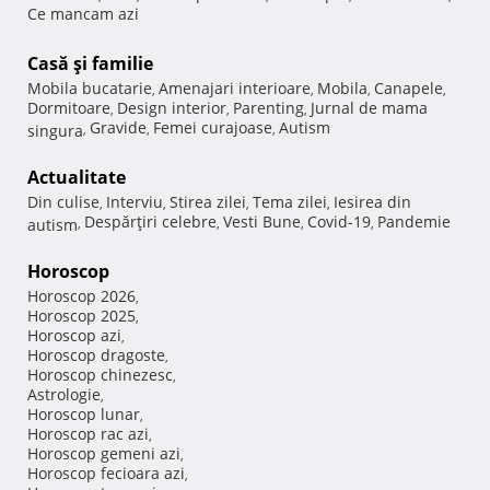
Ce mancam azi
Casă şi familie
Mobila bucatarie
Amenajari interioare
Mobila
Canapele
,
,
,
,
Dormitoare
Design interior
Parenting
Jurnal de mama
,
,
,
Gravide
Femei curajoase
Autism
singura
,
,
,
Actualitate
Din culise
Interviu
Stirea zilei
Tema zilei
Iesirea din
,
,
,
,
Despărţiri celebre
Vesti Bune
Covid-19
Pandemie
autism
,
,
,
,
Horoscop
Horoscop 2026
,
Horoscop 2025
,
Horoscop azi
,
Horoscop dragoste
,
Horoscop chinezesc
,
Astrologie
,
Horoscop lunar
,
Horoscop rac azi
,
Horoscop gemeni azi
,
Horoscop fecioara azi
,