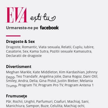
Urmareste-ne pe
Dragoste & Sex
Dragoste
Romantic
Viata sexuala
Relatii
Cuplu
Iubire
,
,
,
,
,
,
Casatorie
Sex
Kama Sutra
Pozitii sexuale Kamasutra
,
,
,
,
Declaratii de dragoste
Divertisment
Meghan Markle
Kate Middleton
Kim Kardashian
Johnny
,
,
,
Teo Trandafir
Angelina Jolie
Dana Rogoz
Dani Otil
Depp
,
,
,
,
,
Smiley
Andra
Delia
Gina Pistol
Justin Bieber
Melania
,
,
,
,
,
Program TV
Program Pro TV
Program Antena 1
Trump
,
,
,
Frumuseţe
Păr
Rochii
Unghii
Parfumuri
Coafuri
Machiaj
Sani
,
,
,
,
,
,
,
Manichiura
Sampon
Buze
Celulita
Machiaj ochi
,
,
,
,
,