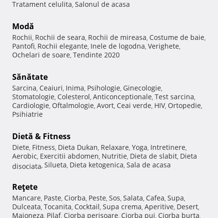
Tratament celulita
Salonul de acasa
,
Modă
Rochii
Rochii de seara
Rochii de mireasa
Costume de baie
,
,
,
,
Pantofi
Rochii elegante
Inele de logodna
Verighete
,
,
,
,
Ochelari de soare
Tendinte 2020
,
Sănătate
Sarcina
Ceaiuri
Inima
Psihologie
Ginecologie
,
,
,
,
,
Stomatologie
Colesterol
Anticonceptionale
Test sarcina
,
,
,
,
Cardiologie
Oftalmologie
Avort
Ceai verde
HIV
Ortopedie
,
,
,
,
,
,
Psihiatrie
Dietă & Fitness
Diete
Fitness
Dieta Dukan
Relaxare
Yoga
Intretinere
,
,
,
,
,
,
Aerobic
Exercitii abdomen
Nutritie
Dieta de slabit
Dieta
,
,
,
,
Silueta
Dieta ketogenica
Sala de acasa
disociata
,
,
,
Reţete
Mancare
Paste
Ciorba
Peste
Sos
Salata
Cafea
Supa
,
,
,
,
,
,
,
,
Dulceata
Tocanita
Cocktail
Supa crema
Aperitive
Desert
,
,
,
,
,
,
Maioneza
Pilaf
Ciorba perisoare
Ciorba pui
Ciorba burta
,
,
,
,
,