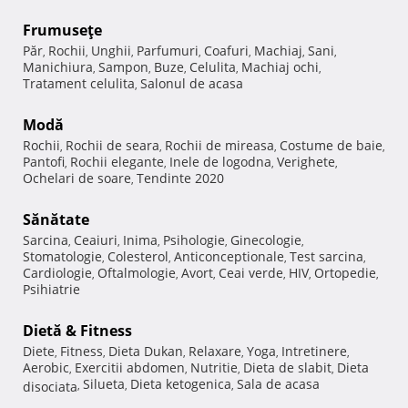
Frumuseţe
Păr
Rochii
Unghii
Parfumuri
Coafuri
Machiaj
Sani
,
,
,
,
,
,
,
Manichiura
Sampon
Buze
Celulita
Machiaj ochi
,
,
,
,
,
Tratament celulita
Salonul de acasa
,
Modă
Rochii
Rochii de seara
Rochii de mireasa
Costume de baie
,
,
,
,
Pantofi
Rochii elegante
Inele de logodna
Verighete
,
,
,
,
Ochelari de soare
Tendinte 2020
,
Sănătate
Sarcina
Ceaiuri
Inima
Psihologie
Ginecologie
,
,
,
,
,
Stomatologie
Colesterol
Anticonceptionale
Test sarcina
,
,
,
,
Cardiologie
Oftalmologie
Avort
Ceai verde
HIV
Ortopedie
,
,
,
,
,
,
Psihiatrie
Dietă & Fitness
Diete
Fitness
Dieta Dukan
Relaxare
Yoga
Intretinere
,
,
,
,
,
,
Aerobic
Exercitii abdomen
Nutritie
Dieta de slabit
Dieta
,
,
,
,
Silueta
Dieta ketogenica
Sala de acasa
disociata
,
,
,