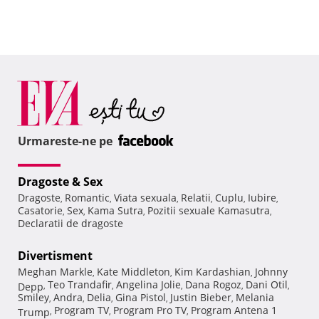
Urmareste-ne pe
Dragoste & Sex
Dragoste
Romantic
Viata sexuala
Relatii
Cuplu
Iubire
,
,
,
,
,
,
Casatorie
Sex
Kama Sutra
Pozitii sexuale Kamasutra
,
,
,
,
Declaratii de dragoste
Divertisment
Meghan Markle
Kate Middleton
Kim Kardashian
Johnny
,
,
,
Teo Trandafir
Angelina Jolie
Dana Rogoz
Dani Otil
Depp
,
,
,
,
,
Smiley
Andra
Delia
Gina Pistol
Justin Bieber
Melania
,
,
,
,
,
Program TV
Program Pro TV
Program Antena 1
Trump
,
,
,