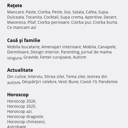
Reţete
Mancare
Paste
Ciorba
Peste
Sos
Salata
Cafea
Supa
,
,
,
,
,
,
,
,
Dulceata
Tocanita
Cocktail
Supa crema
Aperitive
Desert
,
,
,
,
,
,
Maioneza
Pilaf
Ciorba perisoare
Ciorba pui
Ciorba burta
,
,
,
,
,
Ce mancam azi
Casă şi familie
Mobila bucatarie
Amenajari interioare
Mobila
Canapele
,
,
,
,
Dormitoare
Design interior
Parenting
Jurnal de mama
,
,
,
Gravide
Femei curajoase
Autism
singura
,
,
,
Actualitate
Din culise
Interviu
Stirea zilei
Tema zilei
Iesirea din
,
,
,
,
Despărţiri celebre
Vesti Bune
Covid-19
Pandemie
autism
,
,
,
,
Horoscop
Horoscop 2026
,
Horoscop 2025
,
Horoscop azi
,
Horoscop dragoste
,
Horoscop chinezesc
,
Astrologie
,