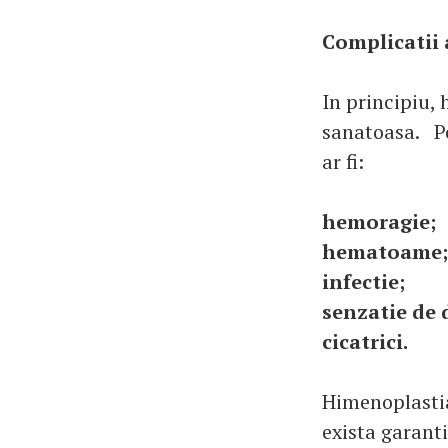
Complicatii 
In principiu, 
sanatoasa. Po
ar fi:
hemoragie;
hematoame;
infectie;
senzatie de 
cicatrici.
Himenoplastia
exista garanti