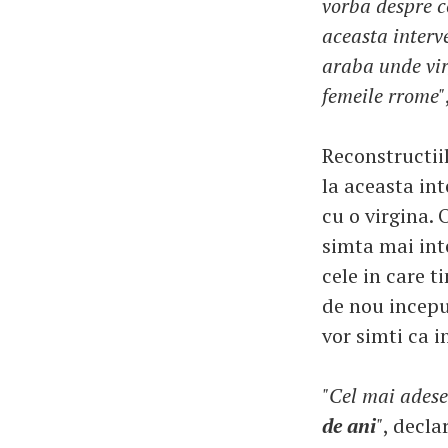
vorba despre c
aceasta interv
araba unde virg
femeile rrome"
Reconstructii
la aceasta int
cu o virgina. 
simta mai int
cele in care t
de nou inceput
vor simti ca i
"Cel mai ades
de ani
"
, decla