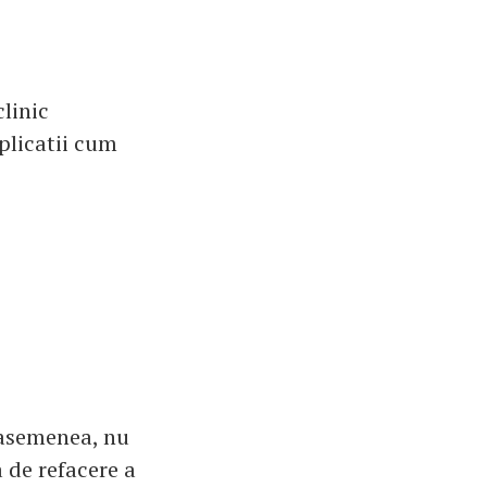
clinic
plicatii cum
 asemenea, nu
a de refacere a