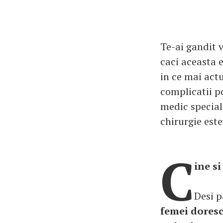
Te-ai gandit v
caci aceasta e
in ce mai actu
complicatii po
medic speciali
chirurgie este
C
ine s
Desi p
femei doresc