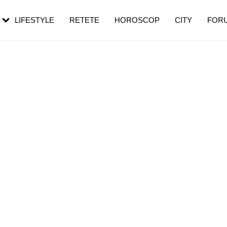
rezești mai des
Cât durează, cum te pregătești și cât
i în vârstă
de dureroasă este investigația
LIFESTYLE
RETETE
HOROSCOP
CITY
FOR