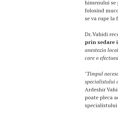
himenului se p
folosind muco
se va rupe la 
Dr. Vahidi r
prin sedare
anestezia loca
care o efectue
"Timpul necesa
specialistului
Ardeshir Vahid
poate pleca ac
specialistulu