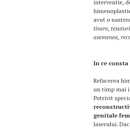
interventie, d
himenoplastie
avut o nastere
tinere, tesutur
asemenea, recu
In ce consta
Refacerea him
un timp mai 
Potrivit speci
reconstructiv
genitale fem
laserului. Dac