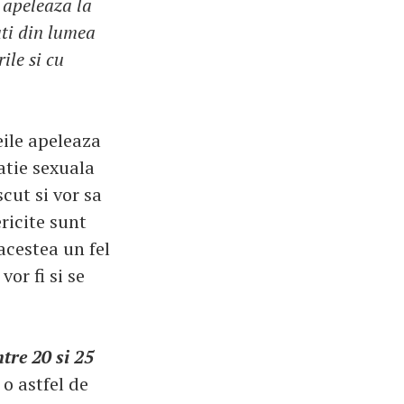
, apeleaza la
ati din lumea
ile si cu
eile apeleaza
latie sexuala
cut si vor sa
ricite sunt
acestea un fel
or fi si se
tre 20 si 25
 o astfel de