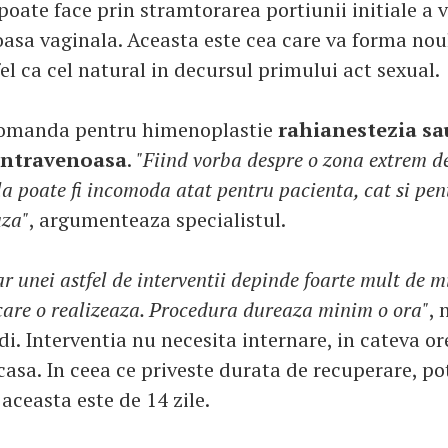
oate face prin stramtorarea portiunii initiale a 
asa vaginala. Aceasta este cea care va forma nou
fel ca cel natural in decursul primului act sexual.
ecomanda pentru himenoplastie
rahianestezia sa
 intravenoasa
.
"Fiind vorba despre o zona extrem de
la poate fi incomoda atat pentru pacienta, cat si pe
aza"
, argumenteaza specialistul.
r unei astfel de interventii depinde foarte mult de m
 care o realizeaza. Procedura dureaza minim o ora"
, 
i. Interventia nu necesita internare, in cateva or
asa. In ceea ce priveste durata de recuperare, pot
i aceasta este de 14 zile.