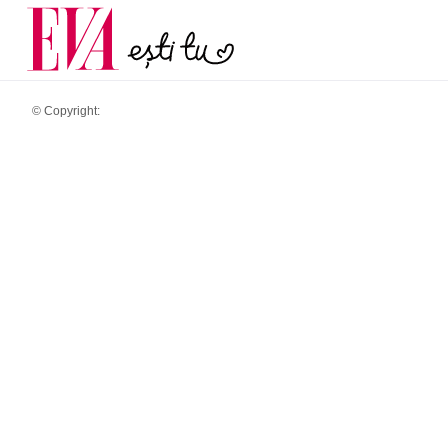
și 60 de ani. De ce te t
Carieră
pe măsură ce înaintez
Actualitate
© Copyright: