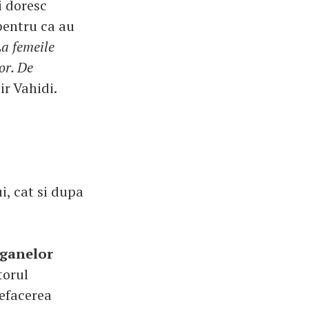
i doresc
pentru ca au
La femeile
or. De
r Vahidi.
i, cat si dupa
organelor
torul
refacerea