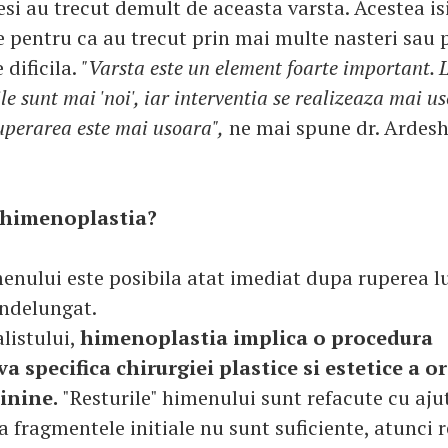
esi au trecut demult de aceasta varsta. Acestea is
 pentru ca au trecut prin mai multe nasteri sau 
 dificila.
"Varsta este un element foarte important. 
ile sunt mai 'noi', iar interventia se realizeaza mai us
perarea este mai usoara",
ne mai spune dr. Ardeshi
 himenoplastia?
enului este posibila atat imediat dupa ruperea lu
indelungat.
alistului,
himenoplastia implica o procedura
a specifica chirurgiei plastice si estetice a 
inine.
"Resturile" himenului sunt refacute cu aju
a fragmentele initiale nu sunt suficiente, atunci 