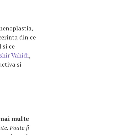
imenoplastia,
cerinta din ce
 si ce
shir Vahidi
,
ctiva si
 mai multe
ite. Poate fi