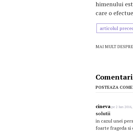
himenului este
care o efectue
articolul prece
MAI MULT DESPRE
Comentarii
POSTEAZA COME
cineva
pe 2 Iun 2016,
solutii
in cazul unei per
foarte frageda si 