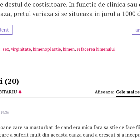
 destul de costisitoare. In functie de clinica sau
aza, pretul variaza si se situeaza in jurul a 1000 
dent
ar
:
sex
,
virginitate
,
himenoplastie
,
himen
,
refacerea himenului
 (20)
NTARIU
Afiseaza:
Cele mai r
 19:36
soane care sa masturbat de cand era mica fara sa stie ce face fi
care a suferit mult din aceasta cauza cand a crescut si a incepu