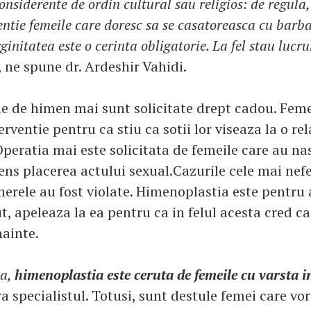
onsiderente de ordin cultural sau religios: de regula
entie femeile care doresc sa se casatoreasca cu barb
initatea este o cerinta obligatorie. La fel stau lucrur
, ne spune dr. Ardeshir Vahidi.
le de himen mai sunt solicitate drept cadou. Fem
erventie pentru ca stiu ca sotii lor viseaza la o re
Operatia mai este solicitata de femeile care au nas
ens placerea actului sexual.Cazurile cele mai nefe
inerele au fost violate. Himenoplastia este pentru 
, apeleaza la ea pentru ca in felul acesta cred ca v
nainte.
ea,
himenoplastia este ceruta de femeile cu varsta in
ra specialistul. Totusi, sunt destule femei care vor