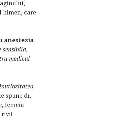
vaginului,
l himen, care
u anestezia
 sensibila,
ntru medicul
inutiozitatea
ne spune dr.
e, femeia
rivit