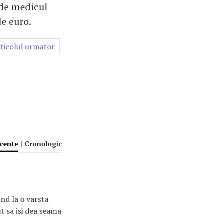
 de medicul
de euro.
ticolul urmator
ecente
|
Cronologic
ind la o varsta
t sa isi dea seama