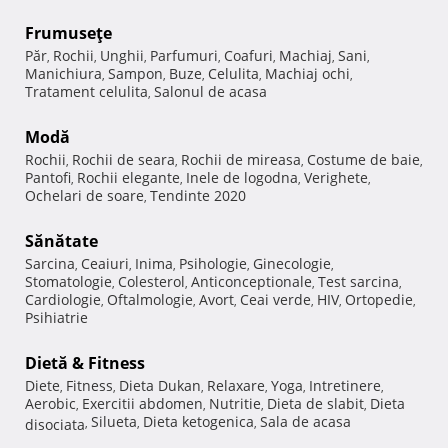
Frumuseţe
Păr
Rochii
Unghii
Parfumuri
Coafuri
Machiaj
Sani
,
,
,
,
,
,
,
Manichiura
Sampon
Buze
Celulita
Machiaj ochi
,
,
,
,
,
Tratament celulita
Salonul de acasa
,
Modă
Rochii
Rochii de seara
Rochii de mireasa
Costume de baie
,
,
,
,
Pantofi
Rochii elegante
Inele de logodna
Verighete
,
,
,
,
Ochelari de soare
Tendinte 2020
,
Sănătate
Sarcina
Ceaiuri
Inima
Psihologie
Ginecologie
,
,
,
,
,
Stomatologie
Colesterol
Anticonceptionale
Test sarcina
,
,
,
,
Cardiologie
Oftalmologie
Avort
Ceai verde
HIV
Ortopedie
,
,
,
,
,
,
Psihiatrie
Dietă & Fitness
Diete
Fitness
Dieta Dukan
Relaxare
Yoga
Intretinere
,
,
,
,
,
,
Aerobic
Exercitii abdomen
Nutritie
Dieta de slabit
Dieta
,
,
,
,
Silueta
Dieta ketogenica
Sala de acasa
disociata
,
,
,