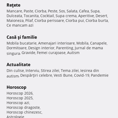
Reţete
Mancare
Paste
Ciorba
Peste
Sos
Salata
Cafea
Supa
,
,
,
,
,
,
,
,
Dulceata
Tocanita
Cocktail
Supa crema
Aperitive
Desert
,
,
,
,
,
,
Maioneza
Pilaf
Ciorba perisoare
Ciorba pui
Ciorba burta
,
,
,
,
,
Ce mancam azi
Casă şi familie
Mobila bucatarie
Amenajari interioare
Mobila
Canapele
,
,
,
,
Dormitoare
Design interior
Parenting
Jurnal de mama
,
,
,
Gravide
Femei curajoase
Autism
singura
,
,
,
Actualitate
Din culise
Interviu
Stirea zilei
Tema zilei
Iesirea din
,
,
,
,
Despărţiri celebre
Vesti Bune
Covid-19
Pandemie
autism
,
,
,
,
Horoscop
Horoscop 2026
,
Horoscop 2025
,
Horoscop azi
,
Horoscop dragoste
,
Horoscop chinezesc
,
Astrologie
,