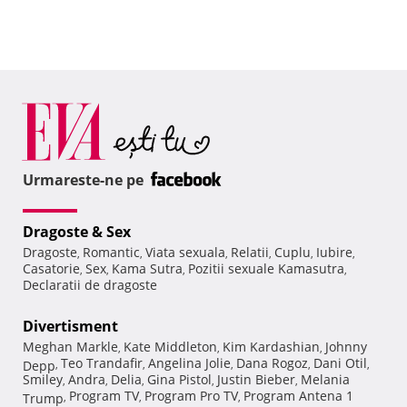
Urmareste-ne pe
Dragoste & Sex
Dragoste
Romantic
Viata sexuala
Relatii
Cuplu
Iubire
,
,
,
,
,
,
Casatorie
Sex
Kama Sutra
Pozitii sexuale Kamasutra
,
,
,
,
Declaratii de dragoste
Divertisment
Meghan Markle
Kate Middleton
Kim Kardashian
Johnny
,
,
,
Teo Trandafir
Angelina Jolie
Dana Rogoz
Dani Otil
Depp
,
,
,
,
,
Smiley
Andra
Delia
Gina Pistol
Justin Bieber
Melania
,
,
,
,
,
Program TV
Program Pro TV
Program Antena 1
Trump
,
,
,