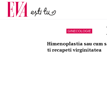
și 60 de ani. De ce te t
Carieră
pe măsură ce înaintez
Actualitate
GINECOLOGIE
Himenoplastia sau cum s
ti recapeti virginitatea