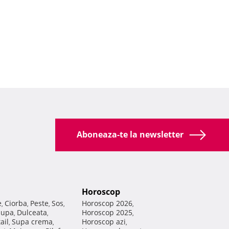
Aboneaza-te la newsletter
Horoscop
e
Ciorba
Peste
Sos
Horoscop 2026
,
,
,
,
,
Supa
Dulceata
Horoscop 2025
,
,
,
ail
Supa crema
Horoscop azi
,
,
,