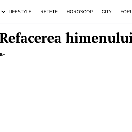
rezești mai des
Cât durează, cum te pregătești și cât
i în vârstă
de dureroasă este investigația
LIFESTYLE
RETETE
HOROSCOP
CITY
FOR
Refacerea himenulu
a-