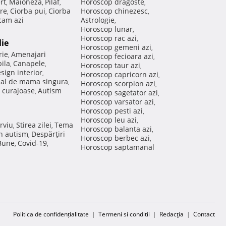
rt
Maioneza
Pilaf
Horoscop dragoste
,
,
,
,
re
Ciorba pui
Ciorba
Horoscop chinezesc
,
,
,
am azi
Astrologie
,
Horoscop lunar
,
Horoscop rac azi
,
lie
Horoscop gemeni azi
,
rie
Amenajari
,
Horoscop fecioara azi
,
ila
Canapele
,
,
Horoscop taur azi
,
sign interior
,
Horoscop capricorn azi
,
nal de mama singura
,
Horoscop scorpion azi
,
 curajoase
Autism
,
Horoscop sagetator azi
,
Horoscop varsator azi
,
Horoscop pesti azi
,
Horoscop leu azi
,
rviu
Stirea zilei
Tema
,
,
Horoscop balanta azi
,
in autism
Despărţiri
,
Horoscop berbec azi
,
 Bune
Covid-19
,
,
Horoscop saptamanal
Politica de confidențialitate
|
Termeni si conditii
|
Redacţia
|
Contact