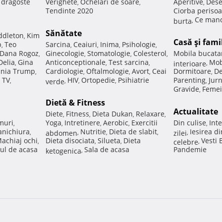
e dragoste
Verighete
Ochelari de soare
Aperitive
Dese
,
,
,
Tendinte 2020
Ciorba perisoa
Ce manc
burta
,
Sănătate
ddleton
Kim
,
Casă şi fami
p
Teo
Sarcina
Ceaiuri
Inima
Psihologie
,
,
,
,
,
Dana Rogoz
Ginecologie
Stomatologie
Colesterol
Mobila bucata
,
,
,
,
Delia
Gina
Anticonceptionale
Test sarcina
Mob
,
,
,
interioare
,
nia Trump
Cardiologie
Oftalmologie
Avort
Ceai
Dormitoare
De
,
,
,
,
,
 TV
HIV
Ortopedie
Psihiatrie
Parenting
Jur
,
verde
,
,
,
,
Gravide
Femei
,
Dietă & Fitness
Actualitate
Diete
Fitness
Dieta Dukan
Relaxare
,
,
,
,
muri
Yoga
Intretinere
Aerobic
Exercitii
Din culise
Inte
,
,
,
,
,
nichiura
Nutritie
Dieta de slabit
Iesirea d
,
abdomen
,
,
,
zilei
,
achiaj ochi
Dieta disociata
Silueta
Dieta
Vesti
,
,
,
celebre
,
ul de acasa
Sala de acasa
Pandemie
ketogenica
,