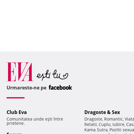
Urmareste-ne pe
Club Eva
Dragoste & Sex
Comunitatea unde eşti între
Dragoste
Romantic
Viat
,
,
prietene.
Relatii
Cuplu
Iubire
Cas
,
,
,
Kama Sutra
Pozitii sexu
,