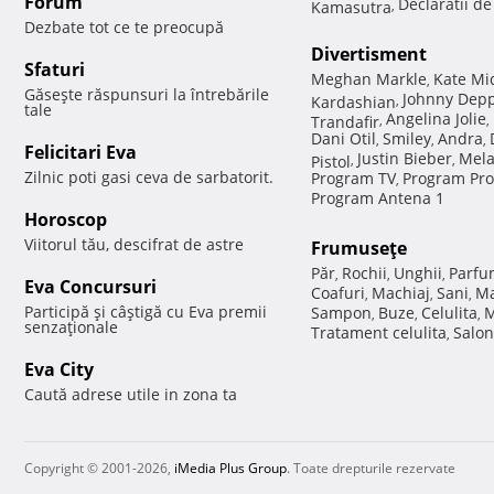
Forum
Declaratii d
Kamasutra
,
Dezbate tot ce te preocupă
Divertisment
Sfaturi
Meghan Markle
Kate Mi
,
Găseşte răspunsuri la întrebările
Johnny Dep
Kardashian
,
tale
Angelina Jolie
Trandafir
,
,
Dani Otil
Smiley
Andra
,
,
,
Felicitari Eva
Justin Bieber
Mela
Pistol
,
,
Zilnic poti gasi ceva de sarbatorit.
Program TV
Program Pro
,
Program Antena 1
Horoscop
Viitorul tău, descifrat de astre
Frumuseţe
Păr
Rochii
Unghii
Parfu
,
,
,
Eva Concursuri
Coafuri
Machiaj
Sani
Ma
,
,
,
Participă şi câştigă cu Eva premii
Sampon
Buze
Celulita
M
,
,
,
senzaţionale
Tratament celulita
Salon
,
Eva City
Caută adrese utile in zona ta
Copyright © 2001-2026,
iMedia Plus Group
. Toate drepturile rezervate