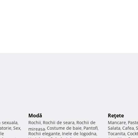
Modă
Reţete
a sexuala
Rochii
Rochii de seara
Rochii de
Mancare
Past
,
,
,
,
atorie
Sex
Costume de baie
Pantofi
Salata
Cafea
,
,
mireasa
,
,
,
,
,
ale
Rochii elegante
Inele de logodna
Tocanita
Cockt
,
,
,