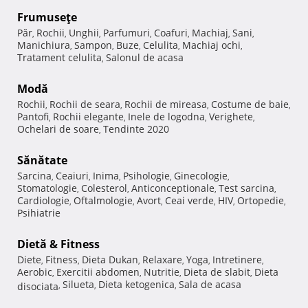
Frumuseţe
Păr
Rochii
Unghii
Parfumuri
Coafuri
Machiaj
Sani
,
,
,
,
,
,
,
Manichiura
Sampon
Buze
Celulita
Machiaj ochi
,
,
,
,
,
Tratament celulita
Salonul de acasa
,
Modă
Rochii
Rochii de seara
Rochii de mireasa
Costume de baie
,
,
,
,
Pantofi
Rochii elegante
Inele de logodna
Verighete
,
,
,
,
Ochelari de soare
Tendinte 2020
,
Sănătate
Sarcina
Ceaiuri
Inima
Psihologie
Ginecologie
,
,
,
,
,
Stomatologie
Colesterol
Anticonceptionale
Test sarcina
,
,
,
,
Cardiologie
Oftalmologie
Avort
Ceai verde
HIV
Ortopedie
,
,
,
,
,
,
Psihiatrie
Dietă & Fitness
Diete
Fitness
Dieta Dukan
Relaxare
Yoga
Intretinere
,
,
,
,
,
,
Aerobic
Exercitii abdomen
Nutritie
Dieta de slabit
Dieta
,
,
,
,
Silueta
Dieta ketogenica
Sala de acasa
disociata
,
,
,