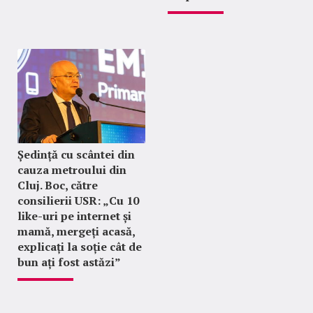
Ședință cu scântei din
cauza metroului din
Cluj. Boc, către
consilierii USR: „Cu 10
like-uri pe internet și
mamă, mergeți acasă,
explicați la soție cât de
bun ați fost astăzi”