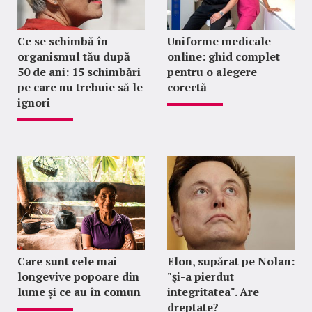
Ce se schimbă în
Uniforme medicale
organismul tău după
online: ghid complet
50 de ani: 15 schimbări
pentru o alegere
pe care nu trebuie să le
corectă
ignori
Care sunt cele mai
Elon, supărat pe Nolan:
longevive popoare din
"şi-a pierdut
lume și ce au în comun
integritatea". Are
dreptate?