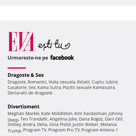
Urmareste-ne pe
Dragoste & Sex
Dragoste
Romantic
Viata sexuala
Relatii
Cuplu
Iubire
,
,
,
,
,
,
Casatorie
Sex
Kama Sutra
Pozitii sexuale Kamasutra
,
,
,
,
Declaratii de dragoste
Divertisment
Meghan Markle
Kate Middleton
Kim Kardashian
Johnny
,
,
,
Teo Trandafir
Angelina Jolie
Dana Rogoz
Dani Otil
Depp
,
,
,
,
,
Smiley
Andra
Delia
Gina Pistol
Justin Bieber
Melania
,
,
,
,
,
Program TV
Program Pro TV
Program Antena 1
Trump
,
,
,