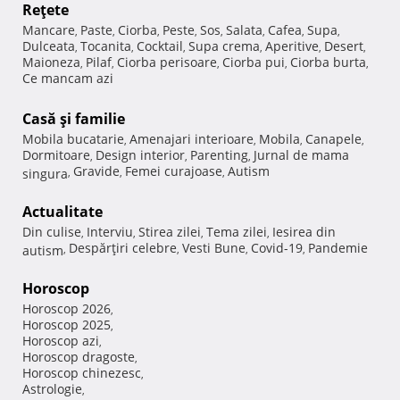
Reţete
Mancare
Paste
Ciorba
Peste
Sos
Salata
Cafea
Supa
,
,
,
,
,
,
,
,
Dulceata
Tocanita
Cocktail
Supa crema
Aperitive
Desert
,
,
,
,
,
,
Maioneza
Pilaf
Ciorba perisoare
Ciorba pui
Ciorba burta
,
,
,
,
,
Ce mancam azi
Casă şi familie
Mobila bucatarie
Amenajari interioare
Mobila
Canapele
,
,
,
,
Dormitoare
Design interior
Parenting
Jurnal de mama
,
,
,
Gravide
Femei curajoase
Autism
singura
,
,
,
Actualitate
Din culise
Interviu
Stirea zilei
Tema zilei
Iesirea din
,
,
,
,
Despărţiri celebre
Vesti Bune
Covid-19
Pandemie
autism
,
,
,
,
Horoscop
Horoscop 2026
,
Horoscop 2025
,
Horoscop azi
,
Horoscop dragoste
,
Horoscop chinezesc
,
Astrologie
,