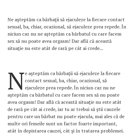
Ne aşteptăm ca bărbaţii să ejaculeze la fiecare contact
sexual, ba, chiar, ocazional, să ejaculeze prea repede. În
niciun caz nu ne aşteptăm ca bărbatul cu care facem
sex să nu poate avea orgasm! Dar află că această
situaţie nu este atât de rară pe cât ai crede...
N
e aşteptăm ca bărbaţii să ejaculeze la fiecare
contact sexual, ba, chiar, ocazional, să
ejaculeze prea repede. În niciun caz nu ne
aşteptăm ca bărbatul cu care facem sex să nu poate
avea orgasm! Dar află că această situaţie nu este atât
de rară pe cât ai crede, iar tu ar trebui să ştii cauzele
pentru care un bărbat nu poate ejacula, mai ales că de
multe ori femeile sunt un factor foarte important,
atât în depistarea cauzei, cât şi în tratarea problemei.