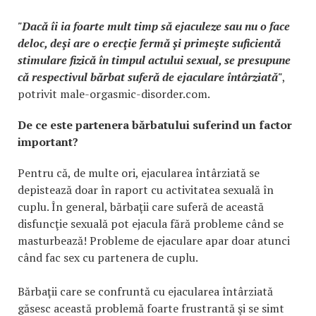
"Dacă îi ia foarte mult timp să ejaculeze sau nu o face
deloc, deşi are o erecţie fermă şi primeşte suficientă
stimulare fizică în timpul actului sexual, se presupune
că respectivul bărbat suferă de ejaculare întârziată"
,
potrivit male-orgasmic-disorder.com.
De ce este partenera bărbatului suferind un factor
important?
Pentru că, de multe ori, ejacularea întârziată se
depistează doar în raport cu activitatea sexuală în
cuplu. În general, bărbaţii care suferă de această
disfuncţie sexuală pot ejacula fără probleme când se
masturbează! Probleme de ejaculare apar doar atunci
când fac sex cu partenera de cuplu.
Bărbaţii care se confruntă cu ejacularea întârziată
găsesc această problemă foarte frustrantă şi se simt