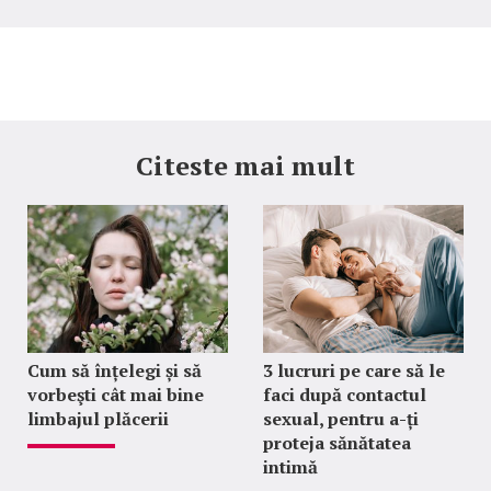
Citeste mai mult
Cum să înțelegi și să
3 lucruri pe care să le
vorbeşti cât mai bine
faci după contactul
limbajul plăcerii
sexual, pentru a-ți
proteja sănătatea
intimă