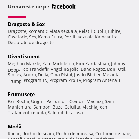
Urmareste-ne pe
Dragoste & Sex
Dragoste
Romantic
Viata sexuala
Relatii
Cuplu
Iubire
,
,
,
,
,
,
Casatorie
Sex
Kama Sutra
Pozitii sexuale Kamasutra
,
,
,
,
Declaratii de dragoste
Divertisment
Meghan Markle
Kate Middleton
Kim Kardashian
Johnny
,
,
,
Teo Trandafir
Angelina Jolie
Dana Rogoz
Dani Otil
Depp
,
,
,
,
,
Smiley
Andra
Delia
Gina Pistol
Justin Bieber
Melania
,
,
,
,
,
Program TV
Program Pro TV
Program Antena 1
Trump
,
,
,
Frumuseţe
Păr
Rochii
Unghii
Parfumuri
Coafuri
Machiaj
Sani
,
,
,
,
,
,
,
Manichiura
Sampon
Buze
Celulita
Machiaj ochi
,
,
,
,
,
Tratament celulita
Salonul de acasa
,
Modă
Rochii
Rochii de seara
Rochii de mireasa
Costume de baie
,
,
,
,