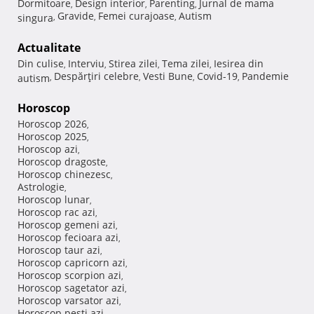
Dormitoare
Design interior
Parenting
Jurnal de mama
,
,
,
Gravide
Femei curajoase
Autism
singura
,
,
,
Actualitate
Din culise
Interviu
Stirea zilei
Tema zilei
Iesirea din
,
,
,
,
Despărţiri celebre
Vesti Bune
Covid-19
Pandemie
autism
,
,
,
,
Horoscop
Horoscop 2026
,
Horoscop 2025
,
Horoscop azi
,
Horoscop dragoste
,
Horoscop chinezesc
,
Astrologie
,
Horoscop lunar
,
Horoscop rac azi
,
Horoscop gemeni azi
,
Horoscop fecioara azi
,
Horoscop taur azi
,
Horoscop capricorn azi
,
Horoscop scorpion azi
,
Horoscop sagetator azi
,
Horoscop varsator azi
,
Horoscop pesti azi
,