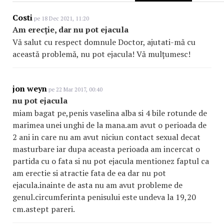
Costi
pe 18 Dec 2021, 11:20
Am erecție, dar nu pot ejacula
Vă salut cu respect domnule Doctor, ajutati-mă cu
această problemă, nu pot ejacula! Vă mulțumesc!
jon weyn
pe 22 Mar 2017, 00:40
nu pot ejacula
miam bagat pe,penis vaselina alba si 4 bile rotunde de
marimea unei unghi de la mana.am avut o perioada de
2 ani in care nu am avut niciun contact sexual decat
masturbare iar dupa aceasta perioada am incercat o
partida cu o fata si nu pot ejacula mentionez faptul ca
am erectie si atractie fata de ea dar nu pot
ejacula.inainte de asta nu am avut probleme de
genul.circumferinta penisului este undeva la 19,20
cm.astept pareri.