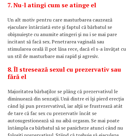
7. Nu-l atingi cum se atinge el
Un alt motiv pentru care masturbarea cauzează
ejaculare întârziată este şi faptul că bărbatul se
obişnuieşte cu anumite atingeri şi nu i se mai pare
incitant să facă sex. Penetrarea vaginală sau
stimularea orală îl pot lăsa rece, dacă el s-a învăţat cu
un stil de masturbare mai rapid şi agresiv.
8. Îl stresează sexul cu prezervativ sau
fără el
Majoritatea bărbaţilor se plâng că prezervativul le
diminuează din senzaţii. Unii dintre ei îşi pierd erecţia
când îşi pun prezervativul, iar alţii se frustrează atât
de tare că fac sex cu prezervativ încât se
autosugestionează să nu aibă orgasm. Se mai poate
întâmpla ca bărbatul să se panicheze atunci când nu
folosiţi prezervativul. Ştiind că trebuie să ejaculeze