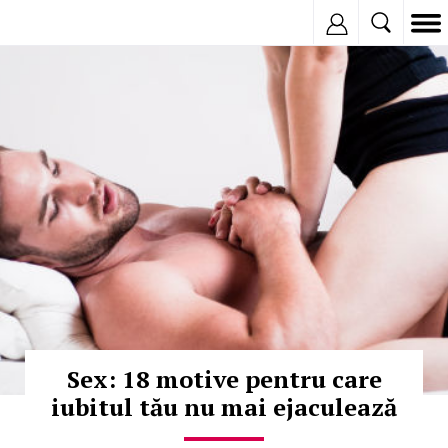
Inregistreaza
© Copyright:
Sex: 18 motive pentru care
iubitul tău nu mai ejaculează