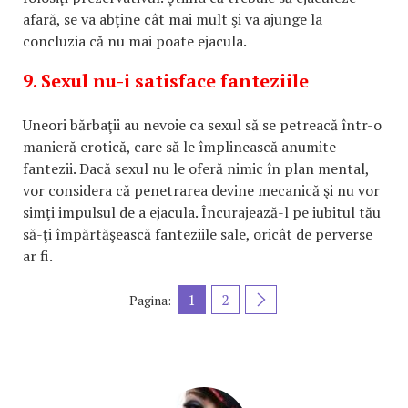
afară, se va abţine cât mai mult şi va ajunge la
concluzia că nu mai poate ejacula.
9. Sexul nu-i satisface fanteziile
Uneori bărbaţii au nevoie ca sexul să se petreacă într-o
manieră erotică, care să le împlinească anumite
fantezii. Dacă sexul nu le oferă nimic în plan mental,
vor considera că penetrarea devine mecanică şi nu vor
simţi impulsul de a ejacula. Încurajează-l pe iubitul tău
să-ţi împărtăşească fanteziile sale, oricât de perverse
ar fi.
1
2
Pagina: