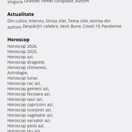
Gravide
Femei curajoase
Autism
singura
,
,
,
Actualitate
Din culise
Interviu
Stirea zilei
Tema zilei
Iesirea din
,
,
,
,
Despărţiri celebre
Vesti Bune
Covid-19
Pandemie
autism
,
,
,
,
Horoscop
Horoscop 2026
,
Horoscop 2025
,
Horoscop azi
,
Horoscop dragoste
,
Horoscop chinezesc
,
Astrologie
,
Horoscop lunar
,
Horoscop rac azi
,
Horoscop gemeni azi
,
Horoscop fecioara azi
,
Horoscop taur azi
,
Horoscop capricorn azi
,
Horoscop scorpion azi
,
Horoscop sagetator azi
,
Horoscop varsator azi
,
Horoscop pesti azi
,
Horoscop leu azi
,