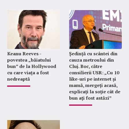
Keanu Reeves -
Ședință cu scântei din
povestea „băiatului
cauza metroului din
bun” de la Hollywood
Cluj. Boc, către
cu care viața a fost
consilierii USR: „Cu 10
nedreaptă
like-uri pe internet și
mamă, mergeți acasă,
explicați la soție cât de
bun ați fost astăzi”