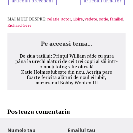
articolul precedent
articolul urmator
MAI MULT DESPRE:
relatie
,
actor
,
iubire
,
vedete
,
sotie
,
familiei
,
Richard Gere
Pe aceeasi tema...
De ziua tatălui: Prințul William râde cu gura
până la urechi alături de cei trei copii ai săi într-
o nouă fotografie oficială
Katie Holmes iubește din nou. Actrița pare
foarte fericită alături de noul ei iubit,
muzicianul Bobby Wooten III
Posteaza comentariu
Numele tau
Emailul tau