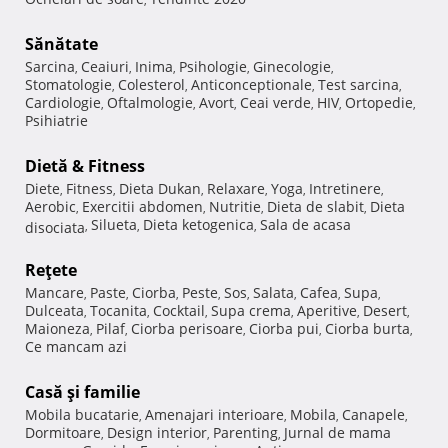
Sănătate
Sarcina
Ceaiuri
Inima
Psihologie
Ginecologie
,
,
,
,
,
Stomatologie
Colesterol
Anticonceptionale
Test sarcina
,
,
,
,
Cardiologie
Oftalmologie
Avort
Ceai verde
HIV
Ortopedie
,
,
,
,
,
,
Psihiatrie
Dietă & Fitness
Diete
Fitness
Dieta Dukan
Relaxare
Yoga
Intretinere
,
,
,
,
,
,
Aerobic
Exercitii abdomen
Nutritie
Dieta de slabit
Dieta
,
,
,
,
Silueta
Dieta ketogenica
Sala de acasa
disociata
,
,
,
Reţete
Mancare
Paste
Ciorba
Peste
Sos
Salata
Cafea
Supa
,
,
,
,
,
,
,
,
Dulceata
Tocanita
Cocktail
Supa crema
Aperitive
Desert
,
,
,
,
,
,
Maioneza
Pilaf
Ciorba perisoare
Ciorba pui
Ciorba burta
,
,
,
,
,
Ce mancam azi
Casă şi familie
Mobila bucatarie
Amenajari interioare
Mobila
Canapele
,
,
,
,
Dormitoare
Design interior
Parenting
Jurnal de mama
,
,
,