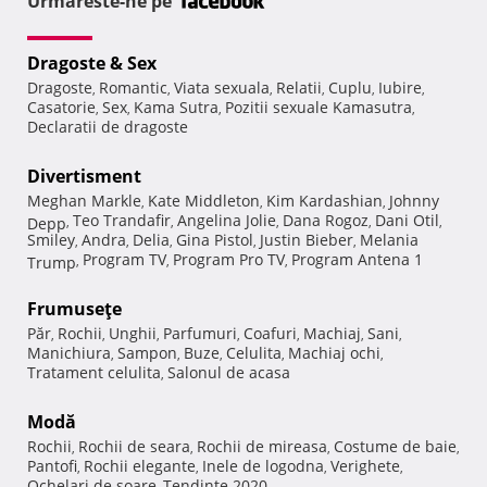
Urmareste-ne pe
Dragoste & Sex
Dragoste
Romantic
Viata sexuala
Relatii
Cuplu
Iubire
,
,
,
,
,
,
Casatorie
Sex
Kama Sutra
Pozitii sexuale Kamasutra
,
,
,
,
Declaratii de dragoste
Divertisment
Meghan Markle
Kate Middleton
Kim Kardashian
Johnny
,
,
,
Teo Trandafir
Angelina Jolie
Dana Rogoz
Dani Otil
Depp
,
,
,
,
,
Smiley
Andra
Delia
Gina Pistol
Justin Bieber
Melania
,
,
,
,
,
Program TV
Program Pro TV
Program Antena 1
Trump
,
,
,
Frumuseţe
Păr
Rochii
Unghii
Parfumuri
Coafuri
Machiaj
Sani
,
,
,
,
,
,
,
Manichiura
Sampon
Buze
Celulita
Machiaj ochi
,
,
,
,
,
Tratament celulita
Salonul de acasa
,
Modă
Rochii
Rochii de seara
Rochii de mireasa
Costume de baie
,
,
,
,
Pantofi
Rochii elegante
Inele de logodna
Verighete
,
,
,
,
Ochelari de soare
Tendinte 2020
,