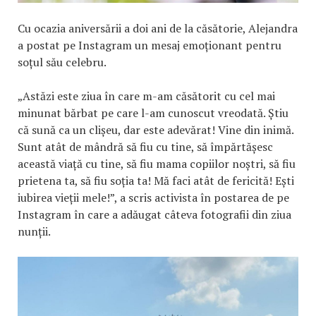
Cu ocazia aniversării a doi ani de la căsătorie, Alejandra
a postat pe Instagram un mesaj emoționant pentru
soțul său celebru.
„Astăzi este ziua în care m-am căsătorit cu cel mai
minunat bărbat pe care l-am cunoscut vreodată. Știu
că sună ca un clișeu, dar este adevărat! Vine din inimă.
Sunt atât de mândră să fiu cu tine, să împărtășesc
această viață cu tine, să fiu mama copiilor noștri, să fiu
prietena ta, să fiu soția ta! Mă faci atât de fericită! Ești
iubirea vieții mele!”, a scris activista în postarea de pe
Instagram în care a adăugat câteva fotografii din ziua
nunții.