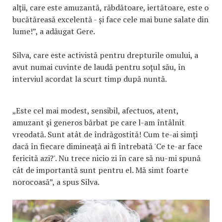
alții, care este amuzantă, răbdătoare, iertătoare, este o
bucătăreasă excelentă - și face cele mai bune salate din
lume!”, a adăugat Gere.
Silva, care este activistă pentru drepturile omului, a
avut numai cuvinte de laudă pentru soțul său, în
interviul acordat la scurt timp după nuntă.
„Este cel mai modest, sensibil, afectuos, atent,
amuzant și generos bărbat pe care l-am întâlnit
vreodată. Sunt atât de îndrăgostită! Cum te-ai simți
dacă în fiecare dimineață ai fi întrebată 'Ce te-ar face
fericită azi?'. Nu trece nicio zi în care să nu-mi spună
cât de importantă sunt pentru el. Mă simt foarte
norocoasă”, a spus Silva.