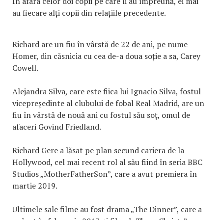
În afara celor doi copii pe care îi au împreună, ei mai
au fiecare alți copii din relațiile precedente.
Richard are un fiu în vârstă de 22 de ani, pe nume
Homer, din căsnicia cu cea de-a doua soție a sa, Carey
Cowell.
Alejandra Silva, care este fiica lui Ignacio Silva, fostul
vicepreședinte al clubului de fobal Real Madrid, are un
fiu în vârstă de nouă ani cu fostul său soț, omul de
afaceri Govind Friedland.
Richard Gere a lăsat pe plan secund cariera de la
Hollywood, cel mai recent rol al său fiind în seria BBC
Studios „MotherFatherSon”, care a avut premiera în
martie 2019.
Ultimele sale filme au fost drama „The Dinner”, care a