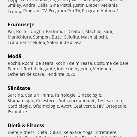
Smiley
Andra
Delia
Gina Pistol
Justin Bieber
Melania
,
,
,
,
,
Program TV
Program Pro TV
Program Antena 1
Trump
,
,
,
Frumuseţe
Păr
Rochii
Unghii
Parfumuri
Coafuri
Machiaj
Sani
,
,
,
,
,
,
,
Manichiura
Sampon
Buze
Celulita
Machiaj ochi
,
,
,
,
,
Tratament celulita
Salonul de acasa
,
Modă
Rochii
Rochii de seara
Rochii de mireasa
Costume de baie
,
,
,
,
Pantofi
Rochii elegante
Inele de logodna
Verighete
,
,
,
,
Ochelari de soare
Tendinte 2020
,
Sănătate
Sarcina
Ceaiuri
Inima
Psihologie
Ginecologie
,
,
,
,
,
Stomatologie
Colesterol
Anticonceptionale
Test sarcina
,
,
,
,
Cardiologie
Oftalmologie
Avort
Ceai verde
HIV
Ortopedie
,
,
,
,
,
,
Psihiatrie
Dietă & Fitness
Diete
Fitness
Dieta Dukan
Relaxare
Yoga
Intretinere
,
,
,
,
,
,