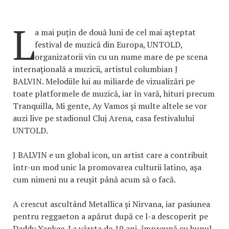
L
a mai puțin de două luni de cel mai așteptat
festival de muzică din Europa, UNTOLD,
organizatorii vin cu un nume mare de pe scena
internațională a muzicii, artistul columbian J
BALVIN. Melodiile lui au miliarde de vizualizări pe
toate platformele de muzică, iar în vară, hituri precum
Tranquilla, Mi gente, Ay Vamos și multe altele se vor
auzi live pe stadionul Cluj Arena, casa festivalului
UNTOLD.
J BALVIN e un global icon, un artist care a contribuit
într-un mod unic la promovarea culturii latino, așa
cum nimeni nu a reușit până acum să o facă.
A crescut ascultând Metallica și Nirvana, iar pasiunea
pentru reggaeton a apărut după ce l-a descoperit pe
Daddy Yankee. La vârsta de 19 ani, împreună cu bunul