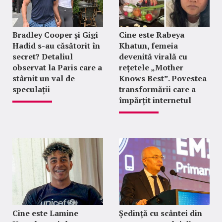
Bradley Cooper și Gigi
Cine este Rabeya
Hadid s-au căsătorit în
Khatun, femeia
secret? Detaliul
devenită virală cu
observat la Paris care a
rețetele „Mother
stârnit un val de
Knows Best”. Povestea
speculații
transformării care a
împărțit internetul
Cine este Lamine
Ședință cu scântei din