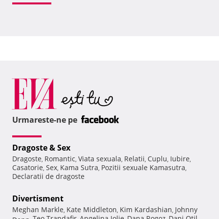
Urmareste-ne pe
Dragoste & Sex
Dragoste
Romantic
Viata sexuala
Relatii
Cuplu
Iubire
,
,
,
,
,
,
Casatorie
Sex
Kama Sutra
Pozitii sexuale Kamasutra
,
,
,
,
Declaratii de dragoste
Divertisment
Meghan Markle
Kate Middleton
Kim Kardashian
Johnny
,
,
,
Teo Trandafir
Angelina Jolie
Dana Rogoz
Dani Otil
Depp
,
,
,
,
,