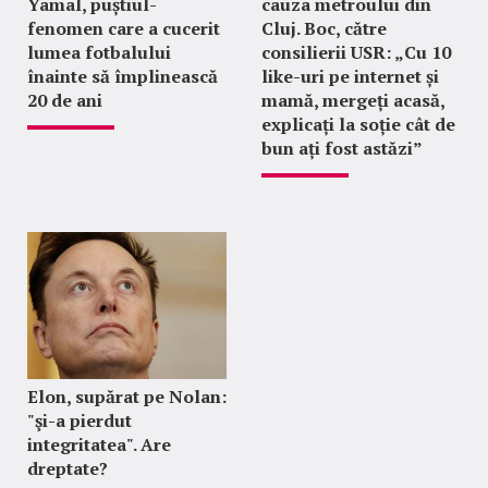
Yamal, puștiul-
cauza metroului din
fenomen care a cucerit
Cluj. Boc, către
lumea fotbalului
consilierii USR: „Cu 10
înainte să împlinească
like-uri pe internet și
20 de ani
mamă, mergeți acasă,
explicați la soție cât de
bun ați fost astăzi”
Elon, supărat pe Nolan:
"şi-a pierdut
integritatea". Are
dreptate?