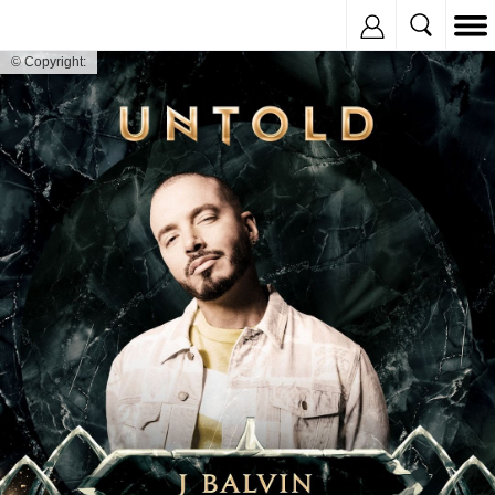
Inregistreaza
© Copyright: