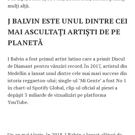
mulți alții.
J BALVIN ESTE UNUL DINTRE CEI
MAI ASCULTAȚI ARTIȘTI DE PE
PLANETĂ
J Balvin a fost primul artist latino care a primit Discul
de Diamant pentru vânzări record. În 2017, artistul din
Medellin a lansat unul dintre cele mai mari succese din
istoria reggaeton-ului; single-ul "Mi Gente" a fost No 1
în chart-ul Spotify Global, clip-ul oficial al piesei a
depășit 3 miliarde de vizualizări pe platforma
YouTube.
Un an mai târziu, în 2018, J Balvin a lansat alături de