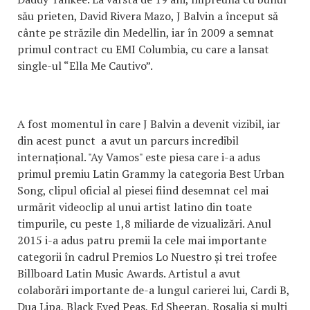
său prieten, David Rivera Mazo, J Balvin a început să
cânte pe străzile din Medellin, iar în 2009 a semnat
primul contract cu EMI Columbia, cu care a lansat
single-ul “Ella Me Cautivo”.
A fost momentul în care J Balvin a devenit vizibil, iar
din acest punct a avut un parcurs incredibil
internațional. "Ay Vamos" este piesa care i-a adus
primul premiu Latin Grammy la categoria Best Urban
Song, clipul oficial al piesei fiind desemnat cel mai
urmărit videoclip al unui artist latino din toate
timpurile, cu peste 1,8 miliarde de vizualizări. Anul
2015 i-a adus patru premii la cele mai importante
categorii în cadrul Premios Lo Nuestro și trei trofee
Billboard Latin Music Awards. Artistul a avut
colaborări importante de-a lungul carierei lui, Cardi B,
Dua Lipa, Black Eyed Peas, Ed Sheeran, Rosalia și mulți