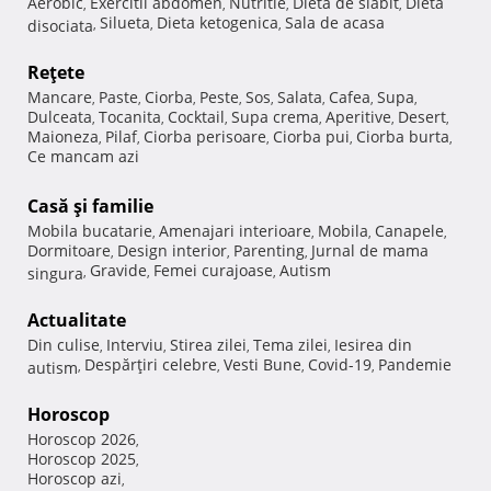
Aerobic
Exercitii abdomen
Nutritie
Dieta de slabit
Dieta
,
,
,
,
Silueta
Dieta ketogenica
Sala de acasa
disociata
,
,
,
Reţete
Mancare
Paste
Ciorba
Peste
Sos
Salata
Cafea
Supa
,
,
,
,
,
,
,
,
Dulceata
Tocanita
Cocktail
Supa crema
Aperitive
Desert
,
,
,
,
,
,
Maioneza
Pilaf
Ciorba perisoare
Ciorba pui
Ciorba burta
,
,
,
,
,
Ce mancam azi
Casă şi familie
Mobila bucatarie
Amenajari interioare
Mobila
Canapele
,
,
,
,
Dormitoare
Design interior
Parenting
Jurnal de mama
,
,
,
Gravide
Femei curajoase
Autism
singura
,
,
,
Actualitate
Din culise
Interviu
Stirea zilei
Tema zilei
Iesirea din
,
,
,
,
Despărţiri celebre
Vesti Bune
Covid-19
Pandemie
autism
,
,
,
,
Horoscop
Horoscop 2026
,
Horoscop 2025
,
Horoscop azi
,