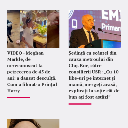
VIDEO - Meghan
Ședință cu scântei din
Markle, de
cauza metroului din
nerecunoscut la
Cluj. Boc, către
petrecerea de 45 de
consilierii USR: „Cu 10
ani: a dansat desculță.
like-uri pe internet și
Cum a filmat-o Prințul
mamă, mergeți acasă,
Harry
explicați la soție cât de
bun ați fost astăzi”