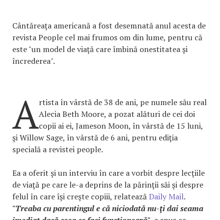
Cântăreaţa americană a fost desemnată anul acesta de
revista People cel mai frumos om din lume, pentru că
este "un model de viaţă care îmbină onestitatea şi
încrederea".
A
rtista în vârstă de 38 de ani, pe numele său real
Alecia Beth Moore, a pozat alături de cei doi
copii ai ei, Jameson Moon, în vârstă de 15 luni,
şi Willow Sage, în vârstă de 6 ani, pentru ediţia
specială a revistei people.
Ea a oferit şi un interviu în care a vorbit despre lecţiile
de viaţă pe care le-a deprins de la părinţii săi şi despre
felul în care îşi creşte copiii, relatează
Daily Mail
.
"Treaba cu parentingul e că niciodată nu-ţi dai seama
imediat dacă ceea ce faci funcţionează"
, a spus ea.