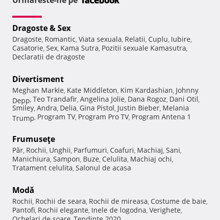
Urmareste-ne pe
Dragoste & Sex
Dragoste
Romantic
Viata sexuala
Relatii
Cuplu
Iubire
,
,
,
,
,
,
Casatorie
Sex
Kama Sutra
Pozitii sexuale Kamasutra
,
,
,
,
Declaratii de dragoste
Divertisment
Meghan Markle
Kate Middleton
Kim Kardashian
Johnny
,
,
,
Teo Trandafir
Angelina Jolie
Dana Rogoz
Dani Otil
Depp
,
,
,
,
,
Smiley
Andra
Delia
Gina Pistol
Justin Bieber
Melania
,
,
,
,
,
Program TV
Program Pro TV
Program Antena 1
Trump
,
,
,
Frumuseţe
Păr
Rochii
Unghii
Parfumuri
Coafuri
Machiaj
Sani
,
,
,
,
,
,
,
Manichiura
Sampon
Buze
Celulita
Machiaj ochi
,
,
,
,
,
Tratament celulita
Salonul de acasa
,
Modă
Rochii
Rochii de seara
Rochii de mireasa
Costume de baie
,
,
,
,
Pantofi
Rochii elegante
Inele de logodna
Verighete
,
,
,
,
Ochelari de soare
Tendinte 2020
,