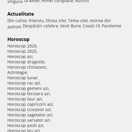
Gravide
Femei curajoase
Autism
singura
,
,
,
Actualitate
Din culise
Interviu
Stirea zilei
Tema zilei
Iesirea din
,
,
,
,
Despărţiri celebre
Vesti Bune
Covid-19
Pandemie
autism
,
,
,
,
Horoscop
Horoscop 2026
,
Horoscop 2025
,
Horoscop azi
,
Horoscop dragoste
,
Horoscop chinezesc
,
Astrologie
,
Horoscop lunar
,
Horoscop rac azi
,
Horoscop gemeni azi
,
Horoscop fecioara azi
,
Horoscop taur azi
,
Horoscop capricorn azi
,
Horoscop scorpion azi
,
Horoscop sagetator azi
,
Horoscop varsator azi
,
Horoscop pesti azi
,
Horoscop leu azi
,