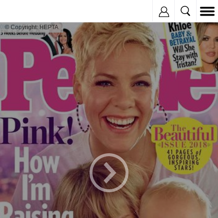
Inregistreaza
© Copyright: HEPTA