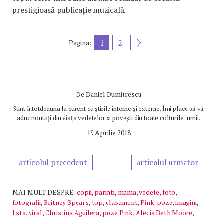
prestigioasă publicaţie muzicală.
1
2
Pagina:
De
Daniel Dumitrescu
Sunt întotdeauna la curent cu știrile interne și externe. Îmi place să vă
aduc noutăți din viața vedetelor și povești din toate colțurile lumii.
19 Aprilie 2018
articolul precedent
articolul urmator
MAI MULT DESPRE:
copii
,
parinti
,
mama
,
vedete
,
foto
,
fotografii
,
Britney Spears
,
top
,
clasament
,
Pink
,
poze
,
imagini
,
lista
,
viral
,
Christina Aguilera
,
poze Pink
,
Alecia Beth Moore
,