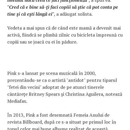
"Cred că e bine să-ţi faci copiii să ştie că pot conta pe
tine şi că eşti lângă ei"
, a adăugat solista.
Vedeta a mai spus că de când este mamă a devenit mai
activă, fiindcă se plimbă zilnic cu bicicleta împreună cu
copiii sau se joacă cu ei în pădure.
Pink s-a lansat pe scena muzicală în 2000,
prezentându-se ca o artistă "antidot" pentru tiparul
"fetei din vecini" adoptat de pe atunci tinerele
cântăreţe Britney Spears şi Christina Aguilera, notează
Mediafax.
În 2013, Pink a fost desemnată Femeia Anului de
revista Billboard, după ce s-a situat pe primul loc în
topul celor mai bune albume realizat de această