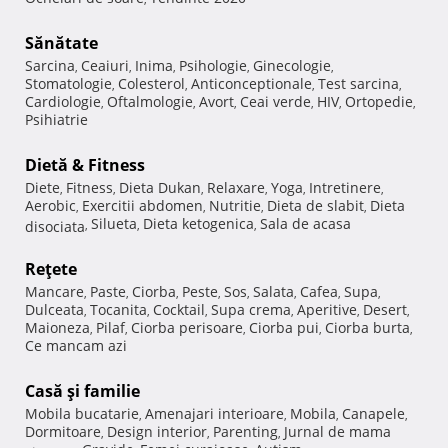
Sănătate
Sarcina
Ceaiuri
Inima
Psihologie
Ginecologie
,
,
,
,
,
Stomatologie
Colesterol
Anticonceptionale
Test sarcina
,
,
,
,
Cardiologie
Oftalmologie
Avort
Ceai verde
HIV
Ortopedie
,
,
,
,
,
,
Psihiatrie
Dietă & Fitness
Diete
Fitness
Dieta Dukan
Relaxare
Yoga
Intretinere
,
,
,
,
,
,
Aerobic
Exercitii abdomen
Nutritie
Dieta de slabit
Dieta
,
,
,
,
Silueta
Dieta ketogenica
Sala de acasa
disociata
,
,
,
Reţete
Mancare
Paste
Ciorba
Peste
Sos
Salata
Cafea
Supa
,
,
,
,
,
,
,
,
Dulceata
Tocanita
Cocktail
Supa crema
Aperitive
Desert
,
,
,
,
,
,
Maioneza
Pilaf
Ciorba perisoare
Ciorba pui
Ciorba burta
,
,
,
,
,
Ce mancam azi
Casă şi familie
Mobila bucatarie
Amenajari interioare
Mobila
Canapele
,
,
,
,
Dormitoare
Design interior
Parenting
Jurnal de mama
,
,
,