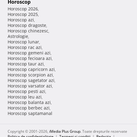
Horoscop
Horoscop 2026
,
Horoscop 2025
,
Horoscop azi
,
Horoscop dragoste
,
Horoscop chinezesc
,
Astrologie
,
Horoscop lunar
,
Horoscop rac azi
,
Horoscop gemeni azi
,
Horoscop fecioara azi
,
Horoscop taur azi
,
Horoscop capricorn azi
,
Horoscop scorpion azi
,
Horoscop sagetator azi
,
Horoscop varsator azi
,
Horoscop pesti azi
,
Horoscop leu azi
,
Horoscop balanta azi
,
Horoscop berbec azi
,
Horoscop saptamanal
Copyright © 2001-2026,
iMedia Plus Group
. Toate drepturile rezervate
Politica de confidențialitate
|
Termeni si conditii
|
Redacţia
|