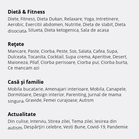
Dietă & Fitness
Diete
Fitness
Dieta Dukan
Relaxare
Yoga
Intretinere
,
,
,
,
,
,
Aerobic
Exercitii abdomen
Nutritie
Dieta de slabit
Dieta
,
,
,
,
Silueta
Dieta ketogenica
Sala de acasa
disociata
,
,
,
Reţete
Mancare
Paste
Ciorba
Peste
Sos
Salata
Cafea
Supa
,
,
,
,
,
,
,
,
Dulceata
Tocanita
Cocktail
Supa crema
Aperitive
Desert
,
,
,
,
,
,
Maioneza
Pilaf
Ciorba perisoare
Ciorba pui
Ciorba burta
,
,
,
,
,
Ce mancam azi
Casă şi familie
Mobila bucatarie
Amenajari interioare
Mobila
Canapele
,
,
,
,
Dormitoare
Design interior
Parenting
Jurnal de mama
,
,
,
Gravide
Femei curajoase
Autism
singura
,
,
,
Actualitate
Din culise
Interviu
Stirea zilei
Tema zilei
Iesirea din
,
,
,
,
Despărţiri celebre
Vesti Bune
Covid-19
Pandemie
autism
,
,
,
,