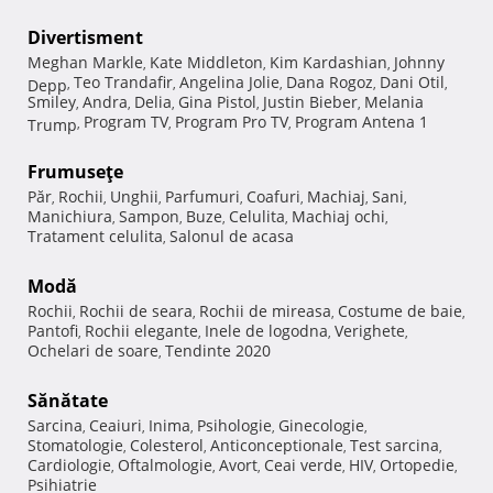
Divertisment
Meghan Markle
Kate Middleton
Kim Kardashian
Johnny
,
,
,
Teo Trandafir
Angelina Jolie
Dana Rogoz
Dani Otil
Depp
,
,
,
,
,
Smiley
Andra
Delia
Gina Pistol
Justin Bieber
Melania
,
,
,
,
,
Program TV
Program Pro TV
Program Antena 1
Trump
,
,
,
Frumuseţe
Păr
Rochii
Unghii
Parfumuri
Coafuri
Machiaj
Sani
,
,
,
,
,
,
,
Manichiura
Sampon
Buze
Celulita
Machiaj ochi
,
,
,
,
,
Tratament celulita
Salonul de acasa
,
Modă
Rochii
Rochii de seara
Rochii de mireasa
Costume de baie
,
,
,
,
Pantofi
Rochii elegante
Inele de logodna
Verighete
,
,
,
,
Ochelari de soare
Tendinte 2020
,
Sănătate
Sarcina
Ceaiuri
Inima
Psihologie
Ginecologie
,
,
,
,
,
Stomatologie
Colesterol
Anticonceptionale
Test sarcina
,
,
,
,
Cardiologie
Oftalmologie
Avort
Ceai verde
HIV
Ortopedie
,
,
,
,
,
,
Psihiatrie