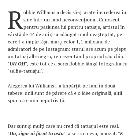
R
obbie Williams a decis să-şi arate încrederea în
sine într-un mod neconvenţional. Cunoscut
pentru pasiunea lui pentru tatuaje, artistul în
vârstă de 44 de ani şi-a adăugat unul neaşteptat, pe
care l-a împărtăşit marţi celor 1,1 milioane de
admiratori de pe Instagram: starul are acum pe piept
un tatuaj alb-negru, reprezentând propriul său chip.
"UH OH"
, este tot ce a scris Robbie lângă fotografia cu
"selfie-tatuajul".
Alegerea lui Williams i-a împărţit pe fani în două
tabere: unii sunt de părere că e o idee originală, alţii
spun că e una nepotrivită.
Dar sunt şi mulţi care nu cred că tatuajul este real.
"Da, sigur ai făcut tu asta"
, a scris cineva, amuzat.
"E