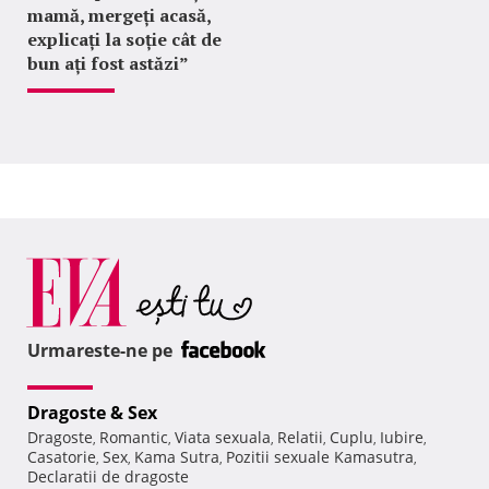
mamă, mergeți acasă,
explicați la soție cât de
bun ați fost astăzi”
Urmareste-ne pe
Dragoste & Sex
Dragoste
Romantic
Viata sexuala
Relatii
Cuplu
Iubire
,
,
,
,
,
,
Casatorie
Sex
Kama Sutra
Pozitii sexuale Kamasutra
,
,
,
,
Declaratii de dragoste