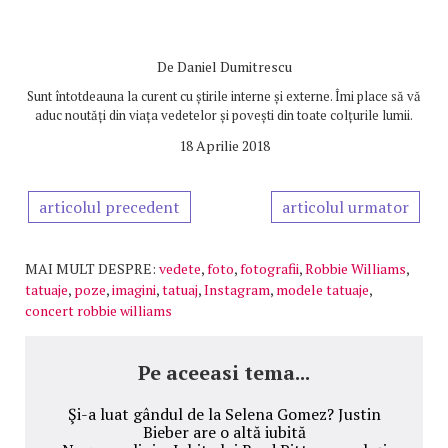
De
Daniel Dumitrescu
Sunt întotdeauna la curent cu știrile interne și externe. Îmi place să vă
aduc noutăți din viața vedetelor și povești din toate colțurile lumii.
18 Aprilie 2018
articolul precedent
articolul urmator
MAI MULT DESPRE:
vedete
,
foto
,
fotografii
,
Robbie Williams
,
tatuaje
,
poze
,
imagini
,
tatuaj
,
Instagram
,
modele tatuaje
,
concert robbie williams
Pe aceeasi tema...
Şi-a luat gândul de la Selena Gomez? Justin
Bieber are o altă iubită