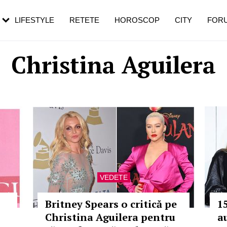
rezești mai des
Cât durează, cum te pregătești și cât
i în vârstă
de dureroasă este investigația
LIFESTYLE
RETETE
HOROSCOP
CITY
FOR
Christina Aguilera
VEDETE
Britney Spears o critică pe
1
Christina Aguilera pentru
a