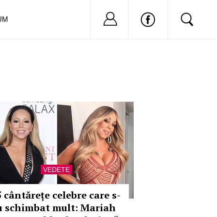
Nu ai cont?
Inregistreaza-
UM
VEDETE
5 cântărețe celebre care s-
u schimbat mult: Mariah