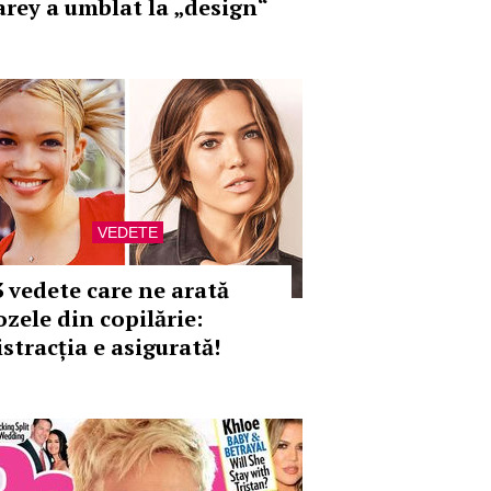
arey a umblat la „design“
VEDETE
3 vedete care ne arată
ozele din copilărie:
istracția e asigurată!