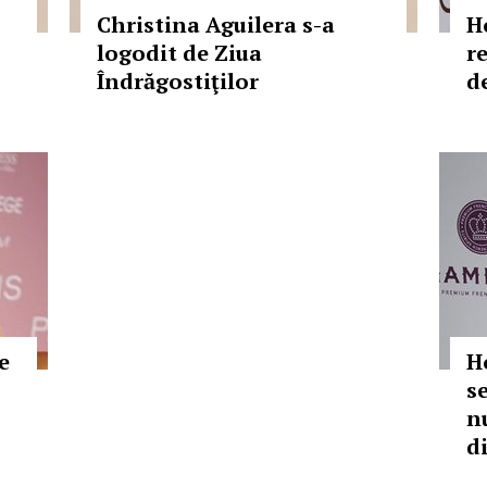
Christina Aguilera s-a
H
logodit de Ziua
re
Îndrăgostiţilor
d
e
H
s
n
d