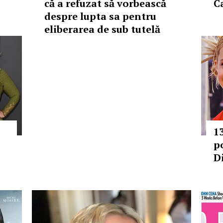
că a refuzat să vorbească
C
despre lupta sa pentru
eliberarea de sub tutelă
1
p
D