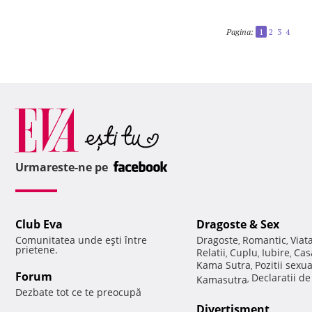
Pagina:
1
2
3
4
Urmareste-ne pe
Club Eva
Dragoste & Sex
Comunitatea unde eşti între
Dragoste
Romantic
Viat
,
,
prietene.
Relatii
Cuplu
Iubire
Cas
,
,
,
Kama Sutra
Pozitii sexu
,
Forum
Declaratii d
Kamasutra
,
Dezbate tot ce te preocupă
Divertisment