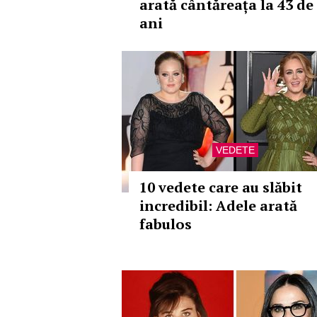
arată cântăreața la 43 de
ani
VEDETE
10 vedete care au slăbit
incredibil: Adele arată
fabulos