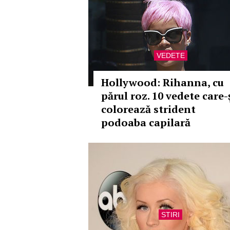
VEDETE
Hollywood: Rihanna, cu
părul roz. 10 vedete care-
colorează strident
podoaba capilară
STIRI