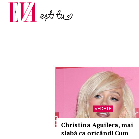
și 60 de ani. De ce te t
Carieră
pe măsură ce înaintez
Actualitate
VEDETE
Christina Aguilera, mai
slabă ca oricând! Cum