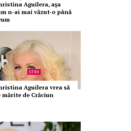
hristina Aguilera, aşa
um n-ai mai văzut-o până
cum
STIRI
hristina Aguilera vrea să
e mărite de Crăciun