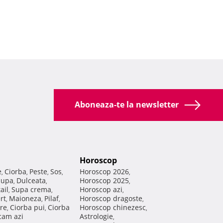
Aboneaza-te la newsletter
Horoscop
e
Ciorba
Peste
Sos
Horoscop 2026
,
,
,
,
,
Supa
Dulceata
Horoscop 2025
,
,
,
ail
Supa crema
Horoscop azi
,
,
,
rt
Maioneza
Pilaf
Horoscop dragoste
,
,
,
,
re
Ciorba pui
Ciorba
Horoscop chinezesc
,
,
,
am azi
Astrologie
,