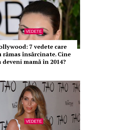
VEDETE
ollywood: 7 vedete care
u rămas însărcinate. Cine
a deveni mamă în 2014?
VEDETE