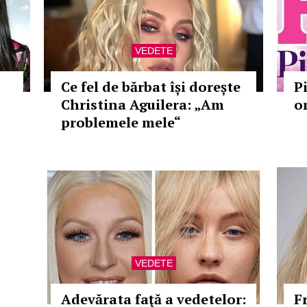
VEDETE
Ce fel de bărbat își dorește
P
Christina Aguilera: „Am
o
problemele mele“
VEDETE
Adevărata faţă a vedetelor:
F