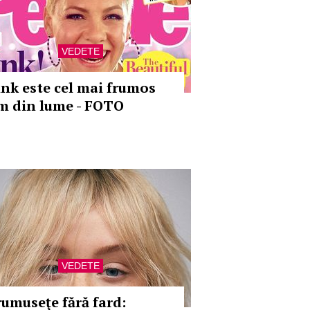
VEDETE
ink este cel mai frumos
m din lume - FOTO
VEDETE
rumuseţe fără fard: