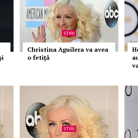
STIRI
Christina Aguilera va avea
H
şi
o fetiţă
a
v
STIRI