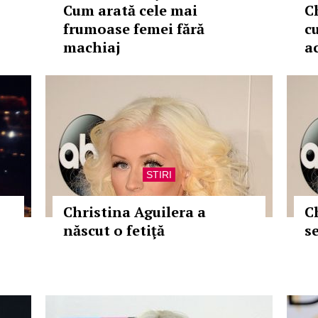
Cum arată cele mai
C
frumoase femei fără
c
machiaj
a
STIRI
Christina Aguilera a
C
născut o fetiţă
s