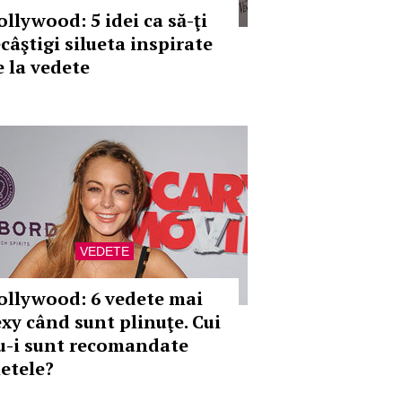
ollywood: 5 idei ca să-ţi
câştigi silueta inspirate
e la vedete
VEDETE
ollywood: 6 vedete mai
exy când sunt plinuţe. Cui
u-i sunt recomandate
ietele?