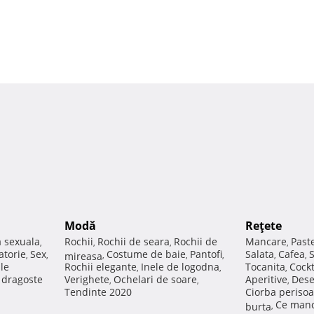
Modă
Reţete
a sexuala
Rochii
Rochii de seara
Rochii de
Mancare
Past
,
,
,
,
atorie
Sex
Costume de baie
Pantofi
Salata
Cafea
,
,
mireasa
,
,
,
,
,
ale
Rochii elegante
Inele de logodna
Tocanita
Cockt
,
,
,
e dragoste
Verighete
Ochelari de soare
Aperitive
Dese
,
,
,
Tendinte 2020
Ciorba perisoa
Ce manc
burta
,