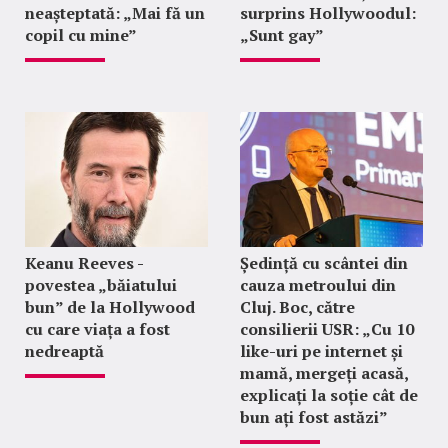
neașteptată: „Mai fă un
surprins Hollywoodul:
copil cu mine”
„Sunt gay”
Keanu Reeves -
Ședință cu scântei din
povestea „băiatului
cauza metroului din
bun” de la Hollywood
Cluj. Boc, către
cu care viața a fost
consilierii USR: „Cu 10
nedreaptă
like-uri pe internet și
mamă, mergeți acasă,
explicați la soție cât de
bun ați fost astăzi”