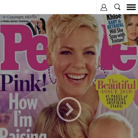
Inregistreaza
© Copyright: HEPTA