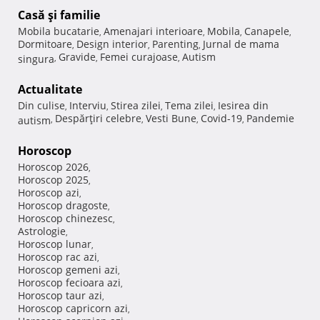
Casă şi familie
Mobila bucatarie
Amenajari interioare
Mobila
Canapele
,
,
,
,
Dormitoare
Design interior
Parenting
Jurnal de mama
,
,
,
Gravide
Femei curajoase
Autism
singura
,
,
,
Actualitate
Din culise
Interviu
Stirea zilei
Tema zilei
Iesirea din
,
,
,
,
Despărţiri celebre
Vesti Bune
Covid-19
Pandemie
autism
,
,
,
,
Horoscop
Horoscop 2026
,
Horoscop 2025
,
Horoscop azi
,
Horoscop dragoste
,
Horoscop chinezesc
,
Astrologie
,
Horoscop lunar
,
Horoscop rac azi
,
Horoscop gemeni azi
,
Horoscop fecioara azi
,
Horoscop taur azi
,
Horoscop capricorn azi
,