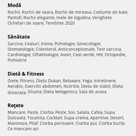
Modă
Rochii
Rochii de seara
Rochii de mireasa
Costume de baie
,
,
,
,
Pantofi
Rochii elegante
Inele de logodna
Verighete
,
,
,
,
Ochelari de soare
Tendinte 2020
,
Sănătate
Sarcina
Ceaiuri
Inima
Psihologie
Ginecologie
,
,
,
,
,
Stomatologie
Colesterol
Anticonceptionale
Test sarcina
,
,
,
,
Cardiologie
Oftalmologie
Avort
Ceai verde
HIV
Ortopedie
,
,
,
,
,
,
Psihiatrie
Dietă & Fitness
Diete
Fitness
Dieta Dukan
Relaxare
Yoga
Intretinere
,
,
,
,
,
,
Aerobic
Exercitii abdomen
Nutritie
Dieta de slabit
Dieta
,
,
,
,
Silueta
Dieta ketogenica
Sala de acasa
disociata
,
,
,
Reţete
Mancare
Paste
Ciorba
Peste
Sos
Salata
Cafea
Supa
,
,
,
,
,
,
,
,
Dulceata
Tocanita
Cocktail
Supa crema
Aperitive
Desert
,
,
,
,
,
,
Maioneza
Pilaf
Ciorba perisoare
Ciorba pui
Ciorba burta
,
,
,
,
,
Ce mancam azi