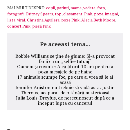
MAI MULT DESPRE:
copii
,
parinti
,
mama
,
vedete
,
foto
,
fotografii
,
Britney Spears
,
top
,
clasament
,
Pink
,
poze
,
imagini
,
lista
,
viral
,
Christina Aguilera
,
poze Pink
,
Alecia Beth Moore
,
concert Pink
,
piesă Pink
Pe aceeasi tema...
Robbie Williams se ţine de glume: Şi-a provocat
fanii cu un „selfie-tatuaj“
Oameni şi cuvinte: A călătorit 10 ani pentru a
poza mesajele de pe haine
17 animale scumpe foc, pe care ai vrea să le ai
acasă
Jennifer Aniston nu trebuie să vadă asta: Justin
Theroux, acaparat de o tânără misterioasă
Julia Louis-Dreyfus, de nerecunoscut după ce a
început lupta cu cancerul