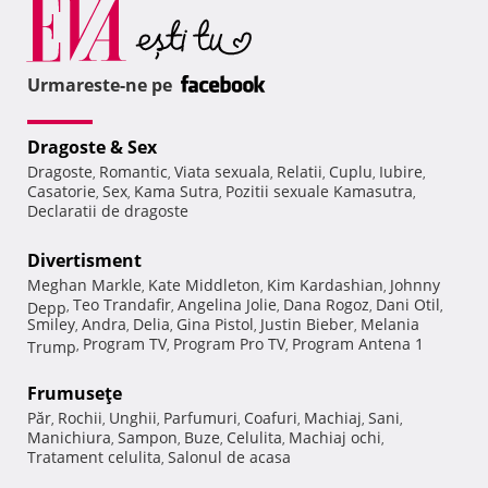
Urmareste-ne pe
Dragoste & Sex
Dragoste
Romantic
Viata sexuala
Relatii
Cuplu
Iubire
,
,
,
,
,
,
Casatorie
Sex
Kama Sutra
Pozitii sexuale Kamasutra
,
,
,
,
Declaratii de dragoste
Divertisment
Meghan Markle
Kate Middleton
Kim Kardashian
Johnny
,
,
,
Teo Trandafir
Angelina Jolie
Dana Rogoz
Dani Otil
Depp
,
,
,
,
,
Smiley
Andra
Delia
Gina Pistol
Justin Bieber
Melania
,
,
,
,
,
Program TV
Program Pro TV
Program Antena 1
Trump
,
,
,
Frumuseţe
Păr
Rochii
Unghii
Parfumuri
Coafuri
Machiaj
Sani
,
,
,
,
,
,
,
Manichiura
Sampon
Buze
Celulita
Machiaj ochi
,
,
,
,
,
Tratament celulita
Salonul de acasa
,