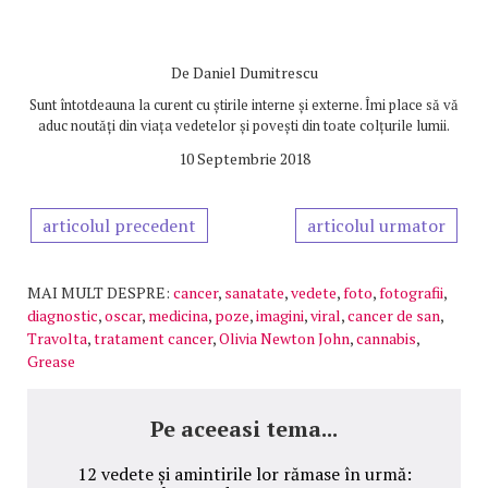
De
Daniel Dumitrescu
Sunt întotdeauna la curent cu știrile interne și externe. Îmi place să vă
aduc noutăți din viața vedetelor și povești din toate colțurile lumii.
10 Septembrie 2018
articolul precedent
articolul urmator
MAI MULT DESPRE:
cancer
,
sanatate
,
vedete
,
foto
,
fotografii
,
diagnostic
,
oscar
,
medicina
,
poze
,
imagini
,
viral
,
cancer de san
,
Travolta
,
tratament cancer
,
Olivia Newton John
,
cannabis
,
Grease
Pe aceeasi tema...
12 vedete și amintirile lor rămase în urmă: