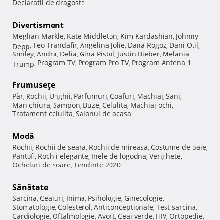
Declaratii de dragoste
Divertisment
Meghan Markle
Kate Middleton
Kim Kardashian
Johnny
,
,
,
Teo Trandafir
Angelina Jolie
Dana Rogoz
Dani Otil
Depp
,
,
,
,
,
Smiley
Andra
Delia
Gina Pistol
Justin Bieber
Melania
,
,
,
,
,
Program TV
Program Pro TV
Program Antena 1
Trump
,
,
,
Frumuseţe
Păr
Rochii
Unghii
Parfumuri
Coafuri
Machiaj
Sani
,
,
,
,
,
,
,
Manichiura
Sampon
Buze
Celulita
Machiaj ochi
,
,
,
,
,
Tratament celulita
Salonul de acasa
,
Modă
Rochii
Rochii de seara
Rochii de mireasa
Costume de baie
,
,
,
,
Pantofi
Rochii elegante
Inele de logodna
Verighete
,
,
,
,
Ochelari de soare
Tendinte 2020
,
Sănătate
Sarcina
Ceaiuri
Inima
Psihologie
Ginecologie
,
,
,
,
,
Stomatologie
Colesterol
Anticonceptionale
Test sarcina
,
,
,
,
Cardiologie
Oftalmologie
Avort
Ceai verde
HIV
Ortopedie
,
,
,
,
,
,