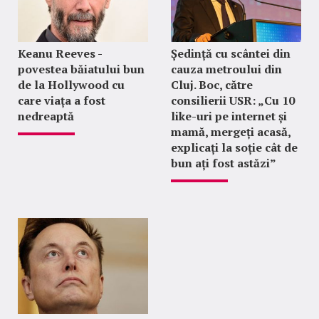
Keanu Reeves -
Ședință cu scântei din
povestea băiatului bun
cauza metroului din
de la Hollywood cu
Cluj. Boc, către
care viața a fost
consilierii USR: „Cu 10
nedreaptă
like-uri pe internet și
mamă, mergeți acasă,
explicați la soție cât de
bun ați fost astăzi”