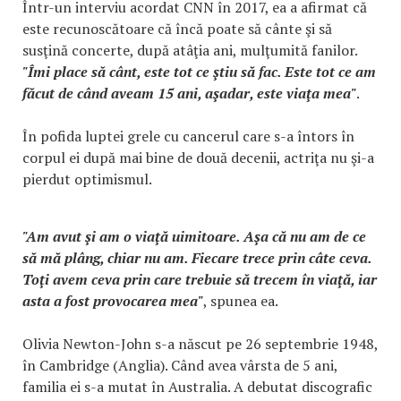
Într-un interviu acordat CNN în 2017, ea a afirmat că
este recunoscătoare că încă poate să cânte şi să
susţină concerte, după atâţia ani, mulţumită fanilor.
"Îmi place să cânt, este tot ce ştiu să fac. Este tot ce am
făcut de când aveam 15 ani, aşadar, este viaţa mea"
.
În pofida luptei grele cu cancerul care s-a întors în
corpul ei după mai bine de două decenii, actriţa nu şi-a
pierdut optimismul.
"Am avut şi am o viaţă uimitoare. Aşa că nu am de ce
să mă plâng, chiar nu am. Fiecare trece prin câte ceva.
Toţi avem ceva prin care trebuie să trecem în viaţă, iar
asta a fost provocarea mea"
, spunea ea.
Olivia Newton-John s-a născut pe 26 septembrie 1948,
în Cambridge (Anglia). Când avea vârsta de 5 ani,
familia ei s-a mutat în Australia. A debutat discografic