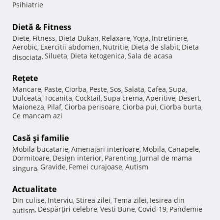
Psihiatrie
Dietă & Fitness
Diete
Fitness
Dieta Dukan
Relaxare
Yoga
Intretinere
,
,
,
,
,
,
Aerobic
Exercitii abdomen
Nutritie
Dieta de slabit
Dieta
,
,
,
,
Silueta
Dieta ketogenica
Sala de acasa
disociata
,
,
,
Reţete
Mancare
Paste
Ciorba
Peste
Sos
Salata
Cafea
Supa
,
,
,
,
,
,
,
,
Dulceata
Tocanita
Cocktail
Supa crema
Aperitive
Desert
,
,
,
,
,
,
Maioneza
Pilaf
Ciorba perisoare
Ciorba pui
Ciorba burta
,
,
,
,
,
Ce mancam azi
Casă şi familie
Mobila bucatarie
Amenajari interioare
Mobila
Canapele
,
,
,
,
Dormitoare
Design interior
Parenting
Jurnal de mama
,
,
,
Gravide
Femei curajoase
Autism
singura
,
,
,
Actualitate
Din culise
Interviu
Stirea zilei
Tema zilei
Iesirea din
,
,
,
,
Despărţiri celebre
Vesti Bune
Covid-19
Pandemie
autism
,
,
,
,