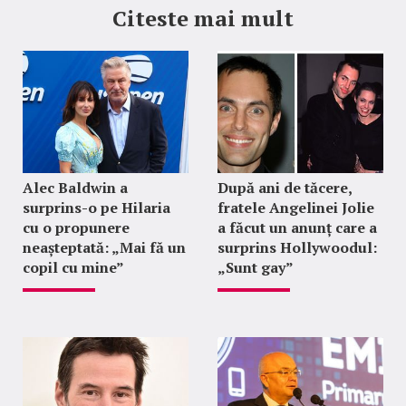
Citeste mai mult
Alec Baldwin a
După ani de tăcere,
surprins-o pe Hilaria
fratele Angelinei Jolie
cu o propunere
a făcut un anunț care a
neașteptată: „Mai fă un
surprins Hollywoodul:
copil cu mine”
„Sunt gay”