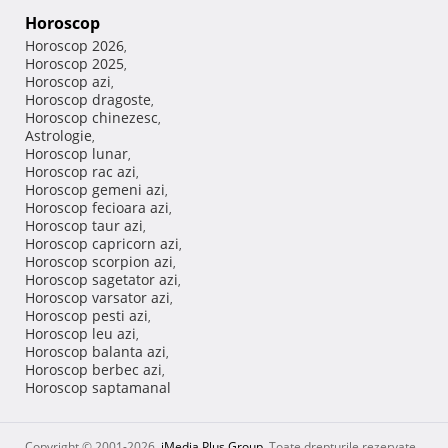
Horoscop
Horoscop 2026
,
Horoscop 2025
,
Horoscop azi
,
Horoscop dragoste
,
Horoscop chinezesc
,
Astrologie
,
Horoscop lunar
,
Horoscop rac azi
,
Horoscop gemeni azi
,
Horoscop fecioara azi
,
Horoscop taur azi
,
Horoscop capricorn azi
,
Horoscop scorpion azi
,
Horoscop sagetator azi
,
Horoscop varsator azi
,
Horoscop pesti azi
,
Horoscop leu azi
,
Horoscop balanta azi
,
Horoscop berbec azi
,
Horoscop saptamanal
Copyright © 2001-2026,
iMedia Plus Group
. Toate drepturile rezervate