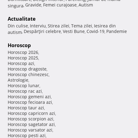
Gravide
Femei curajoase
Autism
singura
,
,
,
Actualitate
Din culise
Interviu
Stirea zilei
Tema zilei
Iesirea din
,
,
,
,
Despărţiri celebre
Vesti Bune
Covid-19
Pandemie
autism
,
,
,
,
Horoscop
Horoscop 2026
,
Horoscop 2025
,
Horoscop azi
,
Horoscop dragoste
,
Horoscop chinezesc
,
Astrologie
,
Horoscop lunar
,
Horoscop rac azi
,
Horoscop gemeni azi
,
Horoscop fecioara azi
,
Horoscop taur azi
,
Horoscop capricorn azi
,
Horoscop scorpion azi
,
Horoscop sagetator azi
,
Horoscop varsator azi
,
Horoscop pesti azi
,