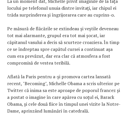
La un moment dat, Michelle privit imaginile de la fața
locului pe telefonul unuia dintre invitați, iar chipul ei
trăda surprinderea și îngrijorarea care au cuprins-o.
Pe măsură de flăcările se extindeau și veștile deveneau
tot mai alarmante, grupul era tot mai șocat, iar
căpitanul vasului a decis să scurteze croaziera. În timp
ce se îndreptau spre capătul cursei a continuat așa
cum era prevăzut, dar era clar că atmosfera a fost
compromisă de vestea teribilă.
Aflată la Paris pentru a-și promova cartea lansată
recent, "Becoming", Michelle Obama a scris ulterior pe
Twitter că inima sa este aproape de poporul francez și
a postat o imagine în care apărea cu soțul ei, Barack
Obama, și cele două fiice în timpul unei vizite la Notre-
Dame, aprinzând lumănări în catedrală.