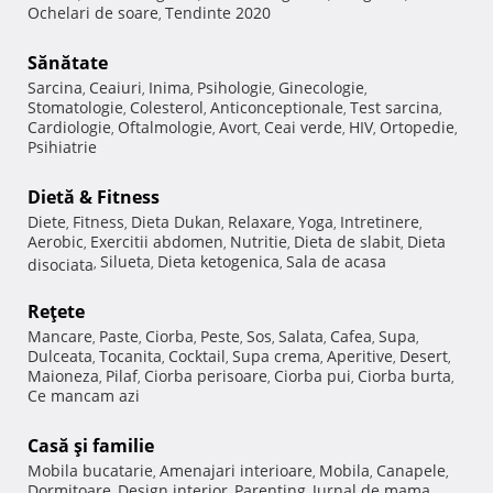
Ochelari de soare
Tendinte 2020
,
Sănătate
Sarcina
Ceaiuri
Inima
Psihologie
Ginecologie
,
,
,
,
,
Stomatologie
Colesterol
Anticonceptionale
Test sarcina
,
,
,
,
Cardiologie
Oftalmologie
Avort
Ceai verde
HIV
Ortopedie
,
,
,
,
,
,
Psihiatrie
Dietă & Fitness
Diete
Fitness
Dieta Dukan
Relaxare
Yoga
Intretinere
,
,
,
,
,
,
Aerobic
Exercitii abdomen
Nutritie
Dieta de slabit
Dieta
,
,
,
,
Silueta
Dieta ketogenica
Sala de acasa
disociata
,
,
,
Reţete
Mancare
Paste
Ciorba
Peste
Sos
Salata
Cafea
Supa
,
,
,
,
,
,
,
,
Dulceata
Tocanita
Cocktail
Supa crema
Aperitive
Desert
,
,
,
,
,
,
Maioneza
Pilaf
Ciorba perisoare
Ciorba pui
Ciorba burta
,
,
,
,
,
Ce mancam azi
Casă şi familie
Mobila bucatarie
Amenajari interioare
Mobila
Canapele
,
,
,
,
Dormitoare
Design interior
Parenting
Jurnal de mama
,
,
,