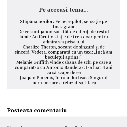
Pe aceeasi tema...
Stăpâna norilor: Femeia-pilot, senzație pe
Instagram
De ce sunt japonezii atât de diferiți de restul
lumii: Au făcut o stație de tren doar pentru
admirarea peisajului
Charlize Theron, șocant de singură și de
sinceră. Vedeta, comparată cu un taxi: „Încă am
beculețul aprins!“
Melanie Griffith vinde cabana de schi pe care a
cumpărat-o cu Antonio Banderas: I-a luat 4 ani
ca să scape de ea
Joaquin Phoenix, în rolul lui Iisus: Singurul
lucru pe care a refuzat să-l facă
Posteaza comentariu