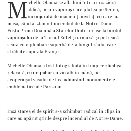
M
ichelle Obama se afla luni într-o croazieră
idilică, pe un vaporaș care plutea pe Senna,
înconjurată de mai mulți invitați cu care lua
masa, când a izbucnit incendiul de la Notre-Dame.
Fosta Prima Doamnă a Statelor Unite urcase la bordul
vaporașului de la Turnul Eiffel și urma să-și petreacă
seara cu o plimbare superbă de-a lungul râului care
străbate capitala Franței.
Michelle Obama a fost fotografiată în timp ce zâmbea
relaxată, cu un pahar cu vin alb în mână, pe
acoperiușul vasului de lux, admirând monumentele
emblematice ale Parisului.
Însă starea ei de spirit s-a schimbat radical în clipa în
care au apărut știrile despre incendiul de Notre-Dame.