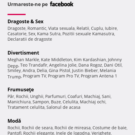
Urmareste-ne pe
Dragoste & Sex
Dragoste
Romantic
Viata sexuala
Relatii
Cuplu
Iubire
,
,
,
,
,
,
Casatorie
Sex
Kama Sutra
Pozitii sexuale Kamasutra
,
,
,
,
Declaratii de dragoste
Divertisment
Meghan Markle
Kate Middleton
Kim Kardashian
Johnny
,
,
,
Teo Trandafir
Angelina Jolie
Dana Rogoz
Dani Otil
Depp
,
,
,
,
,
Smiley
Andra
Delia
Gina Pistol
Justin Bieber
Melania
,
,
,
,
,
Program TV
Program Pro TV
Program Antena 1
Trump
,
,
,
Frumuseţe
Păr
Rochii
Unghii
Parfumuri
Coafuri
Machiaj
Sani
,
,
,
,
,
,
,
Manichiura
Sampon
Buze
Celulita
Machiaj ochi
,
,
,
,
,
Tratament celulita
Salonul de acasa
,
Modă
Rochii
Rochii de seara
Rochii de mireasa
Costume de baie
,
,
,
,
Pantofi
Rochii elegante
Inele de logodna
Verighete
,
,
,
,