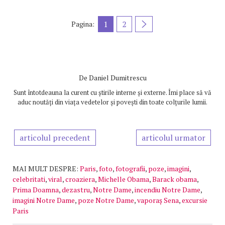
1
2
Pagina:
De
Daniel Dumitrescu
Sunt întotdeauna la curent cu știrile interne și externe. Îmi place să vă
aduc noutăți din viața vedetelor și povești din toate colțurile lumii.
articolul precedent
articolul urmator
MAI MULT DESPRE:
Paris
,
foto
,
fotografii
,
poze
,
imagini
,
celebritati
,
viral
,
croaziera
,
Michelle Obama
,
Barack obama
,
Prima Doamna
,
dezastru
,
Notre Dame
,
incendiu Notre Dame
,
imagini Notre Dame
,
poze Notre Dame
,
vaporaș Sena
,
excursie
Paris