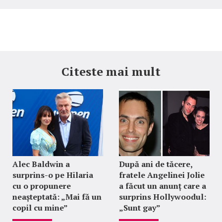
Citeste mai mult
Alec Baldwin a
După ani de tăcere,
surprins-o pe Hilaria
fratele Angelinei Jolie
cu o propunere
a făcut un anunț care a
neașteptată: „Mai fă un
surprins Hollywoodul:
copil cu mine”
„Sunt gay”