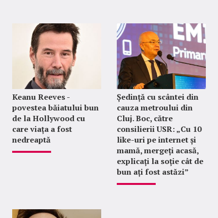
Keanu Reeves -
Ședință cu scântei din
povestea băiatului bun
cauza metroului din
de la Hollywood cu
Cluj. Boc, către
care viața a fost
consilierii USR: „Cu 10
nedreaptă
like-uri pe internet și
mamă, mergeți acasă,
explicați la soție cât de
bun ați fost astăzi”