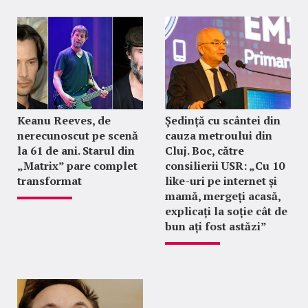
Keanu Reeves, de
Ședință cu scântei din
nerecunoscut pe scenă
cauza metroului din
la 61 de ani. Starul din
Cluj. Boc, către
„Matrix” pare complet
consilierii USR: „Cu 10
transformat
like-uri pe internet și
mamă, mergeți acasă,
explicați la soție cât de
bun ați fost astăzi”