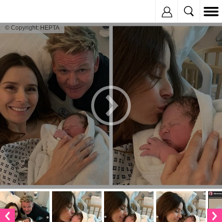
Inregistreaza
© Copyright: HEPTA