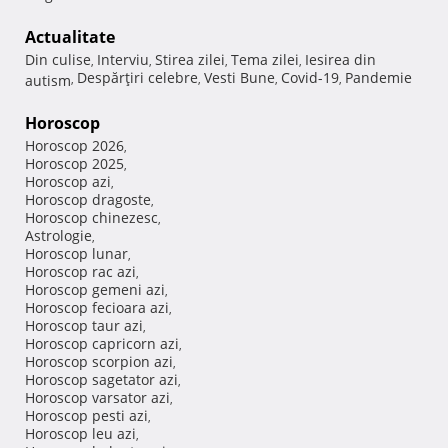
Actualitate
Din culise
Interviu
Stirea zilei
Tema zilei
Iesirea din
,
,
,
,
Despărţiri celebre
Vesti Bune
Covid-19
Pandemie
autism
,
,
,
,
Horoscop
Horoscop 2026
,
Horoscop 2025
,
Horoscop azi
,
Horoscop dragoste
,
Horoscop chinezesc
,
Astrologie
,
Horoscop lunar
,
Horoscop rac azi
,
Horoscop gemeni azi
,
Horoscop fecioara azi
,
Horoscop taur azi
,
Horoscop capricorn azi
,
Horoscop scorpion azi
,
Horoscop sagetator azi
,
Horoscop varsator azi
,
Horoscop pesti azi
,
Horoscop leu azi
,