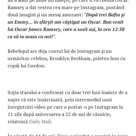
Ramsey a dat vestea cea mare pe Instagram, postând
două imagini și un mesaj amuzant:
"După trei Bafta și
un Emmy... în sfârșit am câștigat un Oscar. Bun venit
lui Oscar James Ramsey, care a sosit azi, la ora 12:58
ca să ia masa cu noi!"
.
Bebelușul are deja contul lui de Instagram și un
urmăritor celebru, Brooklyn Beckham, prieten bun cu
copiii lui Gordon.
Soția starului a confirmat cu doar trei luni înainte de a
naște că este însărcinată, prin intermediul unei
înregistrări video pe care a postat-o pe Instagram la
11 zile după aniversarea a 22 de ani de căsnicie,
relatează
Daily Mail
.
În vârstă de 44 de ani, Tana a pierdut o sarcină în iunie