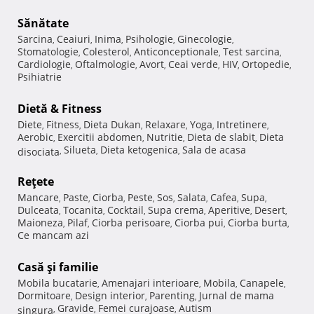
Sănătate
Sarcina
Ceaiuri
Inima
Psihologie
Ginecologie
,
,
,
,
,
Stomatologie
Colesterol
Anticonceptionale
Test sarcina
,
,
,
,
Cardiologie
Oftalmologie
Avort
Ceai verde
HIV
Ortopedie
,
,
,
,
,
,
Psihiatrie
Dietă & Fitness
Diete
Fitness
Dieta Dukan
Relaxare
Yoga
Intretinere
,
,
,
,
,
,
Aerobic
Exercitii abdomen
Nutritie
Dieta de slabit
Dieta
,
,
,
,
Silueta
Dieta ketogenica
Sala de acasa
disociata
,
,
,
Reţete
Mancare
Paste
Ciorba
Peste
Sos
Salata
Cafea
Supa
,
,
,
,
,
,
,
,
Dulceata
Tocanita
Cocktail
Supa crema
Aperitive
Desert
,
,
,
,
,
,
Maioneza
Pilaf
Ciorba perisoare
Ciorba pui
Ciorba burta
,
,
,
,
,
Ce mancam azi
Casă şi familie
Mobila bucatarie
Amenajari interioare
Mobila
Canapele
,
,
,
,
Dormitoare
Design interior
Parenting
Jurnal de mama
,
,
,
Gravide
Femei curajoase
Autism
singura
,
,
,