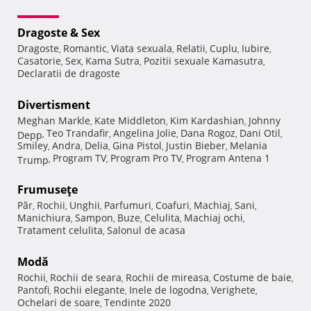
Dragoste & Sex
Dragoste
Romantic
Viata sexuala
Relatii
Cuplu
Iubire
,
,
,
,
,
,
Casatorie
Sex
Kama Sutra
Pozitii sexuale Kamasutra
,
,
,
,
Declaratii de dragoste
Divertisment
Meghan Markle
Kate Middleton
Kim Kardashian
Johnny
,
,
,
Teo Trandafir
Angelina Jolie
Dana Rogoz
Dani Otil
Depp
,
,
,
,
,
Smiley
Andra
Delia
Gina Pistol
Justin Bieber
Melania
,
,
,
,
,
Program TV
Program Pro TV
Program Antena 1
Trump
,
,
,
Frumuseţe
Păr
Rochii
Unghii
Parfumuri
Coafuri
Machiaj
Sani
,
,
,
,
,
,
,
Manichiura
Sampon
Buze
Celulita
Machiaj ochi
,
,
,
,
,
Tratament celulita
Salonul de acasa
,
Modă
Rochii
Rochii de seara
Rochii de mireasa
Costume de baie
,
,
,
,
Pantofi
Rochii elegante
Inele de logodna
Verighete
,
,
,
,
Ochelari de soare
Tendinte 2020
,