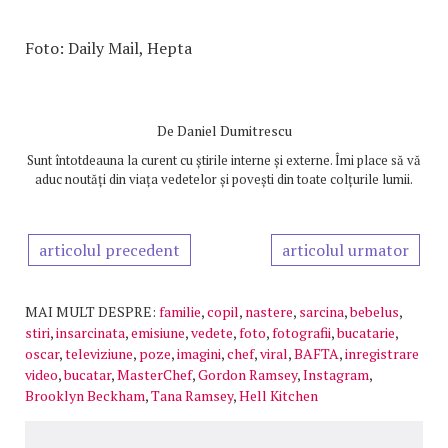
Foto: Daily Mail, Hepta
De
Daniel Dumitrescu
Sunt întotdeauna la curent cu știrile interne și externe. Îmi place să vă
aduc noutăți din viața vedetelor și povești din toate colțurile lumii.
articolul precedent
articolul urmator
MAI MULT DESPRE:
familie
,
copil
,
nastere
,
sarcina
,
bebelus
,
stiri
,
insarcinata
,
emisiune
,
vedete
,
foto
,
fotografii
,
bucatarie
,
oscar
,
televiziune
,
poze
,
imagini
,
chef
,
viral
,
BAFTA
,
inregistrare
video
,
bucatar
,
MasterChef
,
Gordon Ramsey
,
Instagram
,
Brooklyn Beckham
,
Tana Ramsey
,
Hell Kitchen