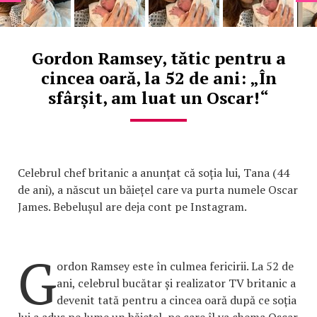
Gordon Ramsey, tătic pentru a
cincea oară, la 52 de ani: „În
sfârșit, am luat un Oscar!“
Celebrul chef britanic a anunțat că soția lui, Tana (44
de ani), a născut un băiețel care va purta numele Oscar
James. Bebelușul are deja cont pe Instagram.
G
ordon Ramsey este în culmea fericirii. La 52 de
ani, celebrul bucătar și realizator TV britanic a
devenit tată pentru a cincea oară după ce soția
lui a adus pe lume un băiețel, pe care îl va chema Oscar.