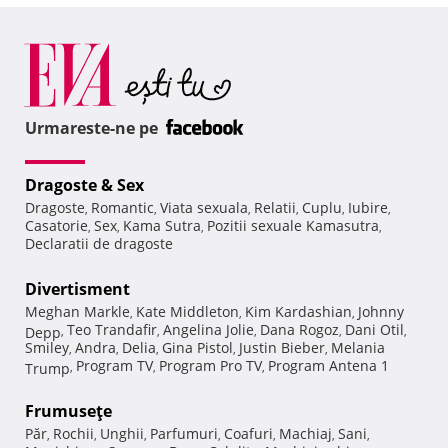
Urmareste-ne pe
Dragoste & Sex
Dragoste
Romantic
Viata sexuala
Relatii
Cuplu
Iubire
,
,
,
,
,
,
Casatorie
Sex
Kama Sutra
Pozitii sexuale Kamasutra
,
,
,
,
Declaratii de dragoste
Divertisment
Meghan Markle
Kate Middleton
Kim Kardashian
Johnny
,
,
,
Teo Trandafir
Angelina Jolie
Dana Rogoz
Dani Otil
Depp
,
,
,
,
,
Smiley
Andra
Delia
Gina Pistol
Justin Bieber
Melania
,
,
,
,
,
Program TV
Program Pro TV
Program Antena 1
Trump
,
,
,
Frumuseţe
Păr
Rochii
Unghii
Parfumuri
Coafuri
Machiaj
Sani
,
,
,
,
,
,
,