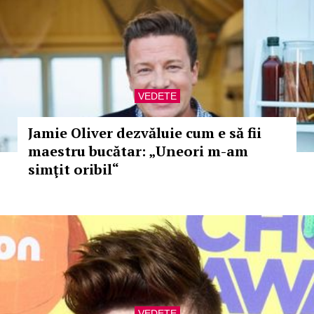
VEDETE
Jamie Oliver dezvăluie cum e să fii
maestru bucătar: „Uneori m-am
simţit oribil“
VEDETE