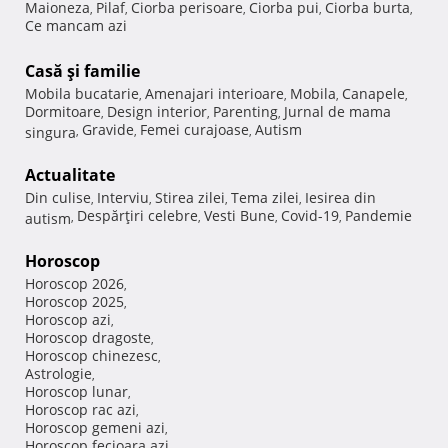
Maioneza
Pilaf
Ciorba perisoare
Ciorba pui
Ciorba burta
,
,
,
,
,
Ce mancam azi
Casă şi familie
Mobila bucatarie
Amenajari interioare
Mobila
Canapele
,
,
,
,
Dormitoare
Design interior
Parenting
Jurnal de mama
,
,
,
Gravide
Femei curajoase
Autism
singura
,
,
,
Actualitate
Din culise
Interviu
Stirea zilei
Tema zilei
Iesirea din
,
,
,
,
Despărţiri celebre
Vesti Bune
Covid-19
Pandemie
autism
,
,
,
,
Horoscop
Horoscop 2026
,
Horoscop 2025
,
Horoscop azi
,
Horoscop dragoste
,
Horoscop chinezesc
,
Astrologie
,
Horoscop lunar
,
Horoscop rac azi
,
Horoscop gemeni azi
,
Horoscop fecioara azi
,