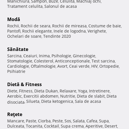
Manichiura
Sampon
Buze
Celulita
Machiaj ochi
,
,
,
,
,
Tratament celulita
Salonul de acasa
,
Modă
Rochii
Rochii de seara
Rochii de mireasa
Costume de baie
,
,
,
,
Pantofi
Rochii elegante
Inele de logodna
Verighete
,
,
,
,
Ochelari de soare
Tendinte 2020
,
Sănătate
Sarcina
Ceaiuri
Inima
Psihologie
Ginecologie
,
,
,
,
,
Stomatologie
Colesterol
Anticonceptionale
Test sarcina
,
,
,
,
Cardiologie
Oftalmologie
Avort
Ceai verde
HIV
Ortopedie
,
,
,
,
,
,
Psihiatrie
Dietă & Fitness
Diete
Fitness
Dieta Dukan
Relaxare
Yoga
Intretinere
,
,
,
,
,
,
Aerobic
Exercitii abdomen
Nutritie
Dieta de slabit
Dieta
,
,
,
,
Silueta
Dieta ketogenica
Sala de acasa
disociata
,
,
,
Reţete
Mancare
Paste
Ciorba
Peste
Sos
Salata
Cafea
Supa
,
,
,
,
,
,
,
,
Dulceata
Tocanita
Cocktail
Supa crema
Aperitive
Desert
,
,
,
,
,
,