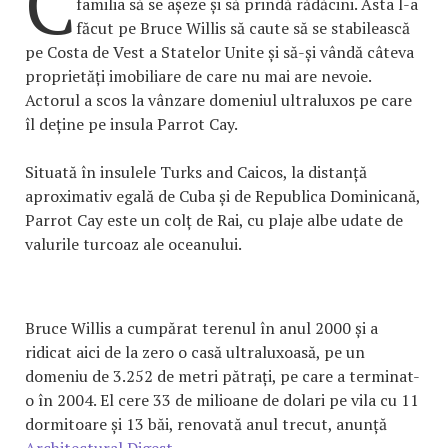
C
familia să se așeze și să prindă rădăcini. Asta l-a
făcut pe Bruce Willis să caute să se stabilească
pe Costa de Vest a Statelor Unite și să-și vândă câteva
proprietăți imobiliare de care nu mai are nevoie.
Actorul a scos la vânzare domeniul ultraluxos pe care
îl deține pe insula Parrot Cay.
Situată în insulele Turks and Caicos, la distanță
aproximativ egală de Cuba și de Republica Dominicană,
Parrot Cay este un colț de Rai, cu plaje albe udate de
valurile turcoaz ale oceanului.
Bruce Willis a cumpărat terenul în anul 2000 și a
ridicat aici de la zero o casă ultraluxoasă, pe un
domeniu de 3.252 de metri pătrați, pe care a terminat-
o în 2004. El cere 33 de milioane de dolari pe vila cu 11
dormitoare și 13 băi, renovată anul trecut, anunță
Architectural Digest
.