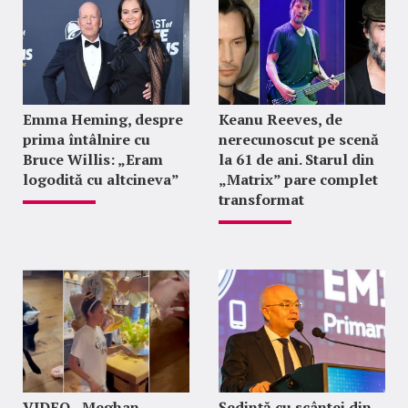
Emma Heming, despre
Keanu Reeves, de
prima întâlnire cu
nerecunoscut pe scenă
Bruce Willis: „Eram
la 61 de ani. Starul din
logodită cu altcineva”
„Matrix” pare complet
transformat
VIDEO - Meghan
Ședință cu scântei din