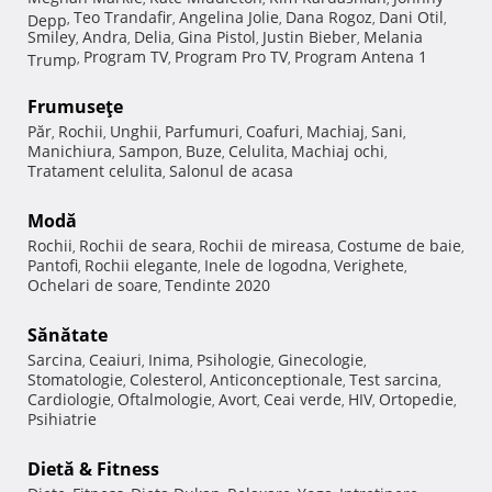
Teo Trandafir
Angelina Jolie
Dana Rogoz
Dani Otil
Depp
,
,
,
,
,
Smiley
Andra
Delia
Gina Pistol
Justin Bieber
Melania
,
,
,
,
,
Program TV
Program Pro TV
Program Antena 1
Trump
,
,
,
Frumuseţe
Păr
Rochii
Unghii
Parfumuri
Coafuri
Machiaj
Sani
,
,
,
,
,
,
,
Manichiura
Sampon
Buze
Celulita
Machiaj ochi
,
,
,
,
,
Tratament celulita
Salonul de acasa
,
Modă
Rochii
Rochii de seara
Rochii de mireasa
Costume de baie
,
,
,
,
Pantofi
Rochii elegante
Inele de logodna
Verighete
,
,
,
,
Ochelari de soare
Tendinte 2020
,
Sănătate
Sarcina
Ceaiuri
Inima
Psihologie
Ginecologie
,
,
,
,
,
Stomatologie
Colesterol
Anticonceptionale
Test sarcina
,
,
,
,
Cardiologie
Oftalmologie
Avort
Ceai verde
HIV
Ortopedie
,
,
,
,
,
,
Psihiatrie
Dietă & Fitness