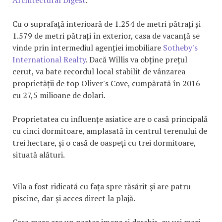
Cu o suprafață interioară de 1.254 de metri pătrați și
1.579 de metri pătrați în exterior, casa de vacanță se
vinde prin intermediul agenției imobiliare
Sotheby's
International Realty
. Dacă Willis va obține prețul
cerut, va bate recordul local stabilit de vânzarea
proprietății de top Oliver's Cove, cumpărată în 2016
cu 27,5 milioane de dolari.
Proprietatea cu influențe asiatice are o casă principală
cu cinci dormitoare, amplasată în centrul terenului de
trei hectare, și o casă de oaspeți cu trei dormitoare,
situată alături.
Vila a fost ridicată cu fața spre răsărit și are patru
piscine, dar și acces direct la plajă.
Casa mare are un parter imens și deschis, cu uși mari