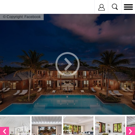
Inregistreaza
© Copyright: Facebook