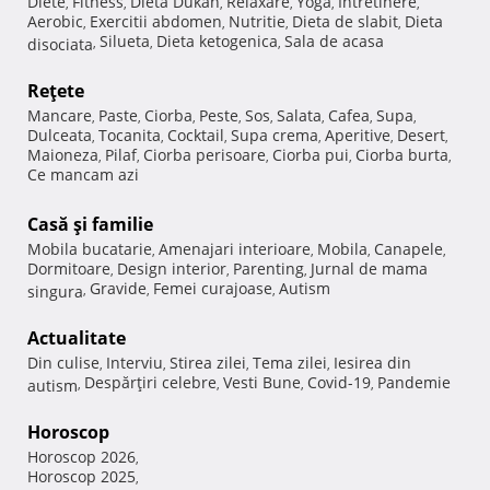
Diete
Fitness
Dieta Dukan
Relaxare
Yoga
Intretinere
,
,
,
,
,
,
Aerobic
Exercitii abdomen
Nutritie
Dieta de slabit
Dieta
,
,
,
,
Silueta
Dieta ketogenica
Sala de acasa
disociata
,
,
,
Reţete
Mancare
Paste
Ciorba
Peste
Sos
Salata
Cafea
Supa
,
,
,
,
,
,
,
,
Dulceata
Tocanita
Cocktail
Supa crema
Aperitive
Desert
,
,
,
,
,
,
Maioneza
Pilaf
Ciorba perisoare
Ciorba pui
Ciorba burta
,
,
,
,
,
Ce mancam azi
Casă şi familie
Mobila bucatarie
Amenajari interioare
Mobila
Canapele
,
,
,
,
Dormitoare
Design interior
Parenting
Jurnal de mama
,
,
,
Gravide
Femei curajoase
Autism
singura
,
,
,
Actualitate
Din culise
Interviu
Stirea zilei
Tema zilei
Iesirea din
,
,
,
,
Despărţiri celebre
Vesti Bune
Covid-19
Pandemie
autism
,
,
,
,
Horoscop
Horoscop 2026
,
Horoscop 2025
,