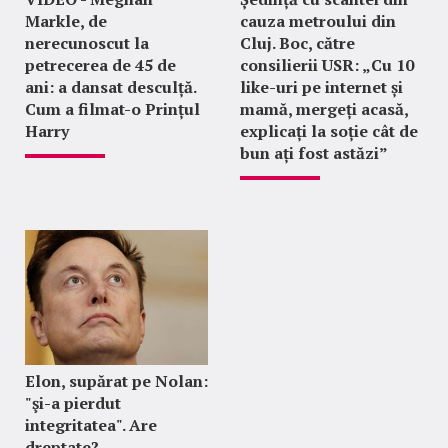
Markle, de
cauza metroului din
nerecunoscut la
Cluj. Boc, către
petrecerea de 45 de
consilierii USR: „Cu 10
ani: a dansat desculță.
like-uri pe internet și
Cum a filmat-o Prințul
mamă, mergeți acasă,
Harry
explicați la soție cât de
bun ați fost astăzi”
Elon, supărat pe Nolan:
"şi-a pierdut
integritatea". Are
dreptate?