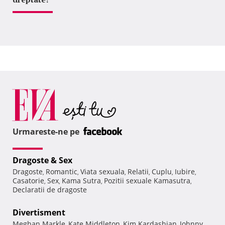
Urmareste-ne pe
Dragoste & Sex
Dragoste
Romantic
Viata sexuala
Relatii
Cuplu
Iubire
,
,
,
,
,
,
Casatorie
Sex
Kama Sutra
Pozitii sexuale Kamasutra
,
,
,
,
Declaratii de dragoste
Divertisment
Meghan Markle
Kate Middleton
Kim Kardashian
Johnny
,
,
,