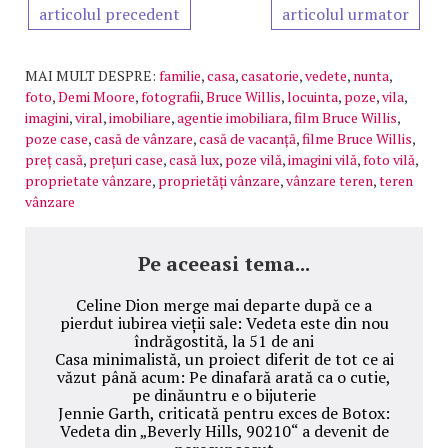
articolul precedent
articolul urmator
MAI MULT DESPRE:
familie
,
casa
,
casatorie
,
vedete
,
nunta
,
foto
,
Demi Moore
,
fotografii
,
Bruce Willis
,
locuinta
,
poze
,
vila
,
imagini
,
viral
,
imobiliare
,
agentie imobiliara
,
film Bruce Willis
,
poze case
,
casă de vânzare
,
casă de vacanță
,
filme Bruce Willis
,
preț casă
,
prețuri case
,
casă lux
,
poze vilă
,
imagini vilă
,
foto vilă
,
proprietate vânzare
,
proprietăți vânzare
,
vânzare teren
,
teren
vânzare
Pe aceeasi tema...
Celine Dion merge mai departe după ce a
pierdut iubirea vieții sale: Vedeta este din nou
îndrăgostită, la 51 de ani
Casa minimalistă, un proiect diferit de tot ce ai
văzut până acum: Pe dinafară arată ca o cutie,
pe dinăuntru e o bijuterie
Jennie Garth, criticată pentru exces de Botox:
Vedeta din „Beverly Hills, 90210“ a devenit de