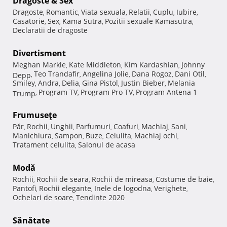
Dragoste & Sex
Dragoste
Romantic
Viata sexuala
Relatii
Cuplu
Iubire
,
,
,
,
,
,
Casatorie
Sex
Kama Sutra
Pozitii sexuale Kamasutra
,
,
,
,
Declaratii de dragoste
Divertisment
Meghan Markle
Kate Middleton
Kim Kardashian
Johnny
,
,
,
Teo Trandafir
Angelina Jolie
Dana Rogoz
Dani Otil
Depp
,
,
,
,
,
Smiley
Andra
Delia
Gina Pistol
Justin Bieber
Melania
,
,
,
,
,
Program TV
Program Pro TV
Program Antena 1
Trump
,
,
,
Frumuseţe
Păr
Rochii
Unghii
Parfumuri
Coafuri
Machiaj
Sani
,
,
,
,
,
,
,
Manichiura
Sampon
Buze
Celulita
Machiaj ochi
,
,
,
,
,
Tratament celulita
Salonul de acasa
,
Modă
Rochii
Rochii de seara
Rochii de mireasa
Costume de baie
,
,
,
,
Pantofi
Rochii elegante
Inele de logodna
Verighete
,
,
,
,
Ochelari de soare
Tendinte 2020
,
Sănătate