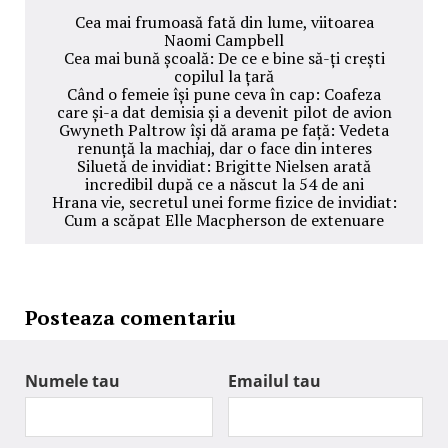
Cea mai frumoasă fată din lume, viitoarea
Naomi Campbell
Cea mai bună școală: De ce e bine să-ți crești
copilul la țară
Când o femeie își pune ceva în cap: Coafeza
care și-a dat demisia și a devenit pilot de avion
Gwyneth Paltrow își dă arama pe față: Vedeta
renunță la machiaj, dar o face din interes
Siluetă de invidiat: Brigitte Nielsen arată
incredibil după ce a născut la 54 de ani
Hrana vie, secretul unei forme fizice de invidiat:
Cum a scăpat Elle Macpherson de extenuare
Posteaza comentariu
Numele tau
Emailul tau