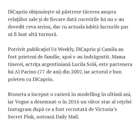
DiCaprio obișnuiește să păstreze tăcerea asupra
relațiilor sale și de fiecare dată cuceririle lui nu s-au
dovedit ceva serios, dar cu actuala iubită lucrurile par
să fi luat altă turnură.
Potrivit publicației Us Weekly, DiCaprio și Camila au
fost prieteni de familie, apoi s-au îndrăgostit. Mama
tinerei, actriţa argentiniană Lucila Solá, este partenera
lui Al Pacino (77 de ani) din 2007, iar actorul e bun
prieten cu DiCaprio.
Bruneta a început o carieră în modelling în ultimii ani,
iar Vogue a desemnat-o în 2016 un viitor star al rețelei
Instagram după ce a fost recrutată de Victoria’s
Secret Pink, notează Daily Mail.