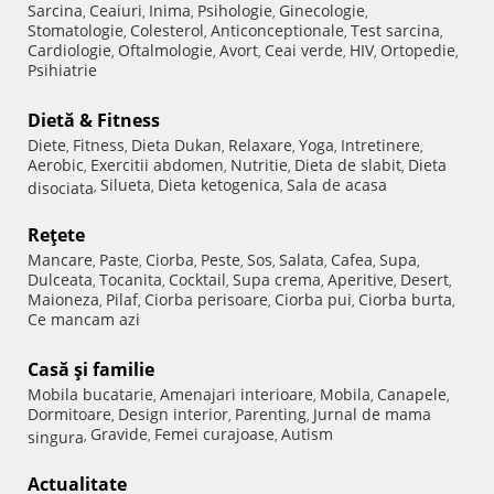
Sarcina
Ceaiuri
Inima
Psihologie
Ginecologie
,
,
,
,
,
Stomatologie
Colesterol
Anticonceptionale
Test sarcina
,
,
,
,
Cardiologie
Oftalmologie
Avort
Ceai verde
HIV
Ortopedie
,
,
,
,
,
,
Psihiatrie
Dietă & Fitness
Diete
Fitness
Dieta Dukan
Relaxare
Yoga
Intretinere
,
,
,
,
,
,
Aerobic
Exercitii abdomen
Nutritie
Dieta de slabit
Dieta
,
,
,
,
Silueta
Dieta ketogenica
Sala de acasa
disociata
,
,
,
Reţete
Mancare
Paste
Ciorba
Peste
Sos
Salata
Cafea
Supa
,
,
,
,
,
,
,
,
Dulceata
Tocanita
Cocktail
Supa crema
Aperitive
Desert
,
,
,
,
,
,
Maioneza
Pilaf
Ciorba perisoare
Ciorba pui
Ciorba burta
,
,
,
,
,
Ce mancam azi
Casă şi familie
Mobila bucatarie
Amenajari interioare
Mobila
Canapele
,
,
,
,
Dormitoare
Design interior
Parenting
Jurnal de mama
,
,
,
Gravide
Femei curajoase
Autism
singura
,
,
,
Actualitate