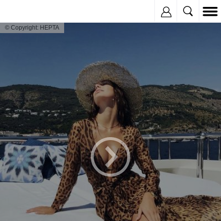
Inregistreaza
© Copyright: HEPTA