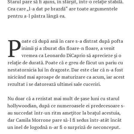
Starul pare să fi ajuns, în sfârșit, într-o relație stabilă.
Cea care „l-a dat pe brazdă“ are toate argumentele
pentru a-l păstra lângă ea.
P
oate că după anii în care s-a distrat după pofta
inimii și a zburat din floare-n floare, a venit
vremea ca Leonardo DiCaprio să aprecieze și o
relație de durată. Poate că e greu de făcut un pariu cu
nestatornicia lui în dragoste. Dar este clar că n-a fost
nicicând mai aproape de maturizare ca acum, iar acest
rezultat i se datorează ultimei sale cuceriri.
Nu doar că a rezistat mai mult de șase luni cu starul
hollywoodian, după ce numeroasele ei predecesoare s-
au succedat într-un ritm amețitor la brațul acestuia,
dar Camila Morrone pare să-l fi sedus într-atât încât
un inel de logodnă n-ar fi o surpriză de neconceput.