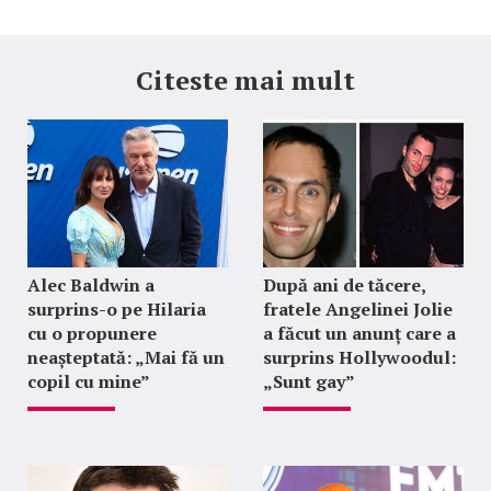
Citeste mai mult
Alec Baldwin a
După ani de tăcere,
surprins-o pe Hilaria
fratele Angelinei Jolie
cu o propunere
a făcut un anunț care a
neașteptată: „Mai fă un
surprins Hollywoodul:
copil cu mine”
„Sunt gay”