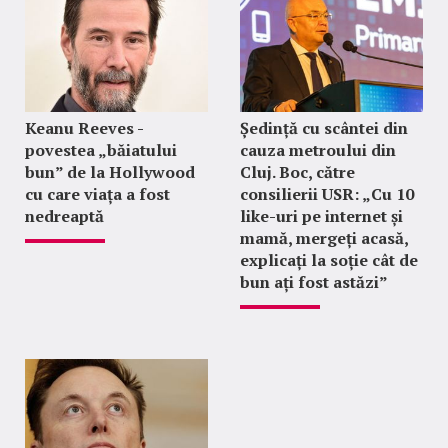
Keanu Reeves -
Ședință cu scântei din
povestea „băiatului
cauza metroului din
bun” de la Hollywood
Cluj. Boc, către
cu care viața a fost
consilierii USR: „Cu 10
nedreaptă
like-uri pe internet și
mamă, mergeți acasă,
explicați la soție cât de
bun ați fost astăzi”