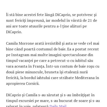
Îi stă bine acestei fete lângă DiCaprio, se potrivesc și
sunt fericiți împreună, iar modelul în vârstă de 21 de
ani are toate atuurile pentru a-l ține alături pe
DiCaprio.
Camila Morrone arată irezistibil și asta se vede cel mai
bine când poartă costumul de baie. Ea a postat recent
pe Instagram mai multe imagini spectaculoase din
timpul vacanței pe care a petrecut-o cu iubitul său
vara aceasta în Franța. Într-un costum de baie roșu cu
două piese minuscule, bruneta își etalează nurii
fericită, la bordul iahtului care străbate Mediterana în
apropierea Corsicii.
DiCaprio și Camila s-au sărutat și s-au îmbrățișat în
timpul excursiei pe mare, s-au bucurat de soare și s-au
relaxat în voie, relatează
Daily Mail
.