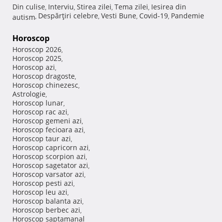
Din culise
Interviu
Stirea zilei
Tema zilei
Iesirea din
,
,
,
,
Despărţiri celebre
Vesti Bune
Covid-19
Pandemie
autism
,
,
,
,
Horoscop
Horoscop 2026
,
Horoscop 2025
,
Horoscop azi
,
Horoscop dragoste
,
Horoscop chinezesc
,
Astrologie
,
Horoscop lunar
,
Horoscop rac azi
,
Horoscop gemeni azi
,
Horoscop fecioara azi
,
Horoscop taur azi
,
Horoscop capricorn azi
,
Horoscop scorpion azi
,
Horoscop sagetator azi
,
Horoscop varsator azi
,
Horoscop pesti azi
,
Horoscop leu azi
,
Horoscop balanta azi
,
Horoscop berbec azi
,
Horoscop saptamanal