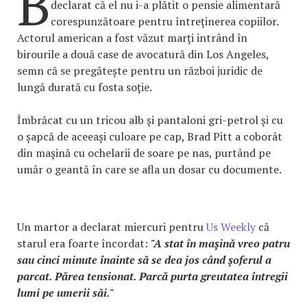
B
declarat că el nu i-a plătit o pensie alimentară
corespunzătoare pentru întreținerea copiilor.
Actorul american a fost văzut marți intrând în
birourile a două case de avocatură din Los Angeles,
semn că se pregătește pentru un război juridic de
lungă durată cu fosta soție.
Îmbrăcat cu un tricou alb și pantaloni gri-petrol și cu
o șapcă de aceeași culoare pe cap, Brad Pitt a coborât
din mașină cu ochelarii de soare pe nas, purtând pe
umăr o geantă în care se afla un dosar cu documente.
Un martor a declarat miercuri pentru
Us Weekly
că
starul era foarte încordat:
"A stat în mașină vreo patru
sau cinci minute înainte să se dea jos când șoferul a
parcat. Părea tensionat. Parcă purta greutatea întregii
lumi pe umerii săi."