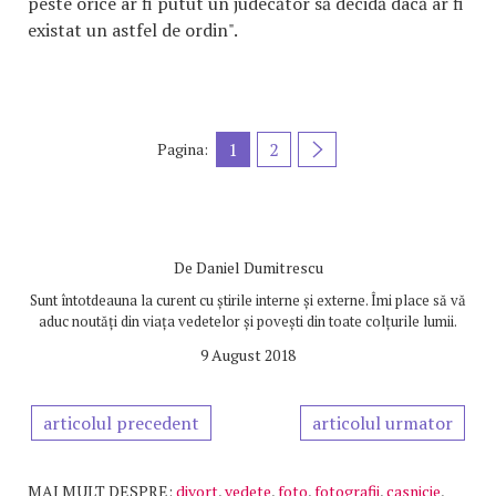
peste orice ar fi putut un judecător să decidă dacă ar fi
existat un astfel de ordin".
1
2
Pagina:
De
Daniel Dumitrescu
Sunt întotdeauna la curent cu știrile interne și externe. Îmi place să vă
aduc noutăți din viața vedetelor și povești din toate colțurile lumii.
9 August 2018
articolul precedent
articolul urmator
MAI MULT DESPRE:
divort
,
vedete
,
foto
,
fotografii
,
casnicie
,