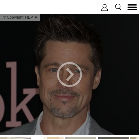
Inregistreaza
© Copyright: HEPTA