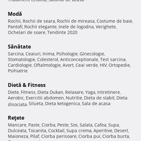
Modă
Rochii
Rochii de seara
Rochii de mireasa
Costume de baie
,
,
,
,
Pantofi
Rochii elegante
Inele de logodna
Verighete
,
,
,
,
Ochelari de soare
Tendinte 2020
,
Sănătate
Sarcina
Ceaiuri
Inima
Psihologie
Ginecologie
,
,
,
,
,
Stomatologie
Colesterol
Anticonceptionale
Test sarcina
,
,
,
,
Cardiologie
Oftalmologie
Avort
Ceai verde
HIV
Ortopedie
,
,
,
,
,
,
Psihiatrie
Dietă & Fitness
Diete
Fitness
Dieta Dukan
Relaxare
Yoga
Intretinere
,
,
,
,
,
,
Aerobic
Exercitii abdomen
Nutritie
Dieta de slabit
Dieta
,
,
,
,
Silueta
Dieta ketogenica
Sala de acasa
disociata
,
,
,
Reţete
Mancare
Paste
Ciorba
Peste
Sos
Salata
Cafea
Supa
,
,
,
,
,
,
,
,
Dulceata
Tocanita
Cocktail
Supa crema
Aperitive
Desert
,
,
,
,
,
,
Maioneza
Pilaf
Ciorba perisoare
Ciorba pui
Ciorba burta
,
,
,
,
,