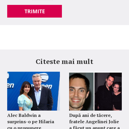
TRIMITE
Citeste mai mult
Alec Baldwin a
După ani de tăcere,
surprins-o pe Hilaria
fratele Angelinei Jolie
cu o propunere
a făcut un anunț care a