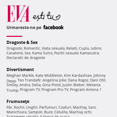
Urmareste-ne pe
Dragoste & Sex
Dragoste
Romantic
Viata sexuala
Relatii
Cuplu
Iubire
,
,
,
,
,
,
Casatorie
Sex
Kama Sutra
Pozitii sexuale Kamasutra
,
,
,
,
Declaratii de dragoste
Divertisment
Meghan Markle
Kate Middleton
Kim Kardashian
Johnny
,
,
,
Teo Trandafir
Angelina Jolie
Dana Rogoz
Dani Otil
Depp
,
,
,
,
,
Smiley
Andra
Delia
Gina Pistol
Justin Bieber
Melania
,
,
,
,
,
Program TV
Program Pro TV
Program Antena 1
Trump
,
,
,
Frumuseţe
Păr
Rochii
Unghii
Parfumuri
Coafuri
Machiaj
Sani
,
,
,
,
,
,
,
Manichiura
Sampon
Buze
Celulita
Machiaj ochi
,
,
,
,
,
Tratament celulita
Salonul de acasa
,