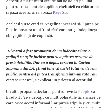
Actorul a plătit mii și zeci de mii de dolari pe lună
pentru tratamentele copiilor, cheltuieli cu călătoriile
și paza acestora, relatează
Page Six
.
Aceleași surse cred că Angelina încearcă să-l pună pe
Pitt în postura unui "tată rău" care nu-și îndeplinește
obligațiile față de copiii săi.
"Divorțul a fost pronunțat de un judecător într-o
ședință cu ușile închise pentru a păstra ascunse de
presă detaliile. Dar ea a depus cererea la Curtea
Supremă din LA, știind bine că astfel totul va deveni
public, pentru a-l putea transforma într-un tată rău,
ceea ce nu este"
, a explicat un prieten al actorului.
Un alt apropiat a declarat pentru revista
People
că
Brad Pitt "și-a depășit cu mult obligațiile financiare pe
care orice acord informal l-ar putea stipula și cu mult