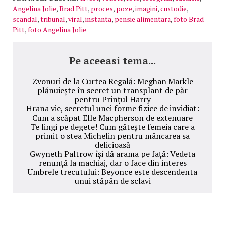
Angelina Jolie
,
Brad Pitt
,
proces
,
poze
,
imagini
,
custodie
,
scandal
,
tribunal
,
viral
,
instanta
,
pensie alimentara
,
foto Brad
Pitt
,
foto Angelina Jolie
Pe aceeasi tema...
Zvonuri de la Curtea Regală: Meghan Markle
plănuiește în secret un transplant de păr
pentru Prințul Harry
Hrana vie, secretul unei forme fizice de invidiat:
Cum a scăpat Elle Macpherson de extenuare
Te lingi pe degete! Cum gătește femeia care a
primit o stea Michelin pentru mâncarea sa
delicioasă
Gwyneth Paltrow își dă arama pe față: Vedeta
renunță la machiaj, dar o face din interes
Umbrele trecutului: Beyonce este descendenta
unui stăpân de sclavi