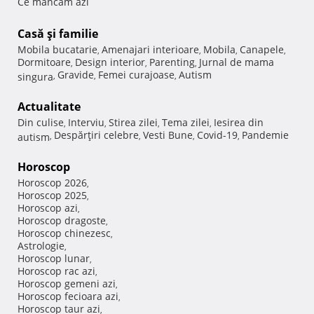
Ce mancam azi
Casă şi familie
Mobila bucatarie
Amenajari interioare
Mobila
Canapele
,
,
,
,
Dormitoare
Design interior
Parenting
Jurnal de mama
,
,
,
Gravide
Femei curajoase
Autism
singura
,
,
,
Actualitate
Din culise
Interviu
Stirea zilei
Tema zilei
Iesirea din
,
,
,
,
Despărţiri celebre
Vesti Bune
Covid-19
Pandemie
autism
,
,
,
,
Horoscop
Horoscop 2026
,
Horoscop 2025
,
Horoscop azi
,
Horoscop dragoste
,
Horoscop chinezesc
,
Astrologie
,
Horoscop lunar
,
Horoscop rac azi
,
Horoscop gemeni azi
,
Horoscop fecioara azi
,
Horoscop taur azi
,