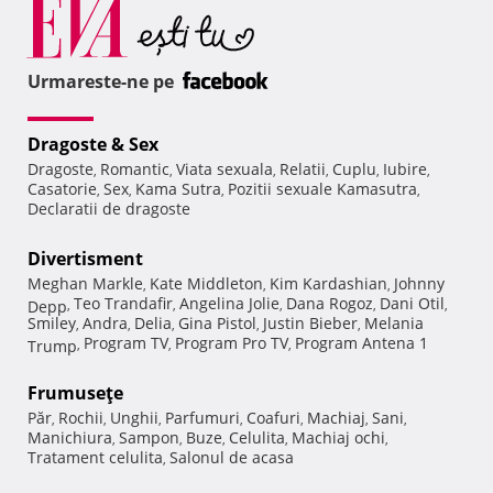
Urmareste-ne pe
Dragoste & Sex
Dragoste
Romantic
Viata sexuala
Relatii
Cuplu
Iubire
,
,
,
,
,
,
Casatorie
Sex
Kama Sutra
Pozitii sexuale Kamasutra
,
,
,
,
Declaratii de dragoste
Divertisment
Meghan Markle
Kate Middleton
Kim Kardashian
Johnny
,
,
,
Teo Trandafir
Angelina Jolie
Dana Rogoz
Dani Otil
Depp
,
,
,
,
,
Smiley
Andra
Delia
Gina Pistol
Justin Bieber
Melania
,
,
,
,
,
Program TV
Program Pro TV
Program Antena 1
Trump
,
,
,
Frumuseţe
Păr
Rochii
Unghii
Parfumuri
Coafuri
Machiaj
Sani
,
,
,
,
,
,
,
Manichiura
Sampon
Buze
Celulita
Machiaj ochi
,
,
,
,
,
Tratament celulita
Salonul de acasa
,