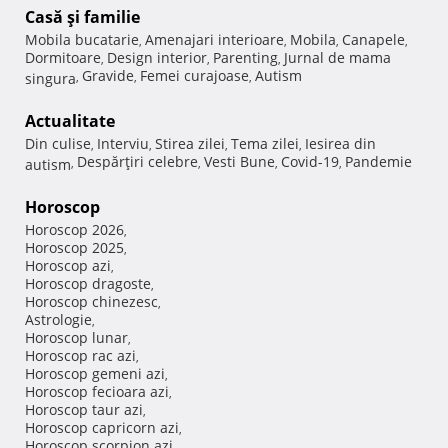
Casă şi familie
Mobila bucatarie
Amenajari interioare
Mobila
Canapele
,
,
,
,
Dormitoare
Design interior
Parenting
Jurnal de mama
,
,
,
Gravide
Femei curajoase
Autism
singura
,
,
,
Actualitate
Din culise
Interviu
Stirea zilei
Tema zilei
Iesirea din
,
,
,
,
Despărţiri celebre
Vesti Bune
Covid-19
Pandemie
autism
,
,
,
,
Horoscop
Horoscop 2026
,
Horoscop 2025
,
Horoscop azi
,
Horoscop dragoste
,
Horoscop chinezesc
,
Astrologie
,
Horoscop lunar
,
Horoscop rac azi
,
Horoscop gemeni azi
,
Horoscop fecioara azi
,
Horoscop taur azi
,
Horoscop capricorn azi
,
Horoscop scorpion azi
,