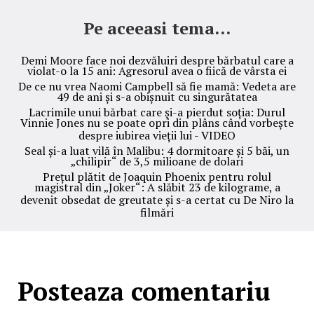
Pe aceeasi tema...
Demi Moore face noi dezvăluiri despre bărbatul care a
violat-o la 15 ani: Agresorul avea o fiică de vârsta ei
De ce nu vrea Naomi Campbell să fie mamă: Vedeta are
49 de ani și s-a obișnuit cu singurătatea
Lacrimile unui bărbat care și-a pierdut soția: Durul
Vinnie Jones nu se poate opri din plâns când vorbește
despre iubirea vieții lui - VIDEO
Seal și-a luat vilă în Malibu: 4 dormitoare și 5 băi, un
„chilipir“ de 3,5 milioane de dolari
Prețul plătit de Joaquin Phoenix pentru rolul
magistral din „Joker“: A slăbit 23 de kilograme, a
devenit obsedat de greutate și s-a certat cu De Niro la
filmări
Posteaza comentariu