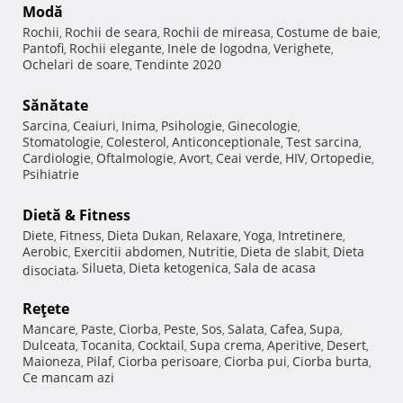
Modă
Rochii
Rochii de seara
Rochii de mireasa
Costume de baie
,
,
,
,
Pantofi
Rochii elegante
Inele de logodna
Verighete
,
,
,
,
Ochelari de soare
Tendinte 2020
,
Sănătate
Sarcina
Ceaiuri
Inima
Psihologie
Ginecologie
,
,
,
,
,
Stomatologie
Colesterol
Anticonceptionale
Test sarcina
,
,
,
,
Cardiologie
Oftalmologie
Avort
Ceai verde
HIV
Ortopedie
,
,
,
,
,
,
Psihiatrie
Dietă & Fitness
Diete
Fitness
Dieta Dukan
Relaxare
Yoga
Intretinere
,
,
,
,
,
,
Aerobic
Exercitii abdomen
Nutritie
Dieta de slabit
Dieta
,
,
,
,
Silueta
Dieta ketogenica
Sala de acasa
disociata
,
,
,
Reţete
Mancare
Paste
Ciorba
Peste
Sos
Salata
Cafea
Supa
,
,
,
,
,
,
,
,
Dulceata
Tocanita
Cocktail
Supa crema
Aperitive
Desert
,
,
,
,
,
,
Maioneza
Pilaf
Ciorba perisoare
Ciorba pui
Ciorba burta
,
,
,
,
,
Ce mancam azi