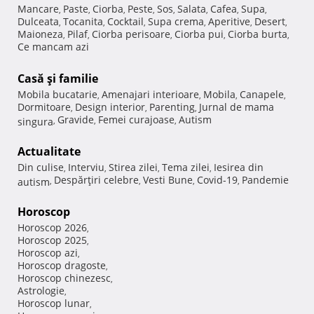
Mancare
Paste
Ciorba
Peste
Sos
Salata
Cafea
Supa
,
,
,
,
,
,
,
,
Dulceata
Tocanita
Cocktail
Supa crema
Aperitive
Desert
,
,
,
,
,
,
Maioneza
Pilaf
Ciorba perisoare
Ciorba pui
Ciorba burta
,
,
,
,
,
Ce mancam azi
Casă şi familie
Mobila bucatarie
Amenajari interioare
Mobila
Canapele
,
,
,
,
Dormitoare
Design interior
Parenting
Jurnal de mama
,
,
,
Gravide
Femei curajoase
Autism
singura
,
,
,
Actualitate
Din culise
Interviu
Stirea zilei
Tema zilei
Iesirea din
,
,
,
,
Despărţiri celebre
Vesti Bune
Covid-19
Pandemie
autism
,
,
,
,
Horoscop
Horoscop 2026
,
Horoscop 2025
,
Horoscop azi
,
Horoscop dragoste
,
Horoscop chinezesc
,
Astrologie
,
Horoscop lunar
,