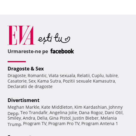
Urmareste-ne pe
Dragoste & Sex
Dragoste
Romantic
Viata sexuala
Relatii
Cuplu
Iubire
,
,
,
,
,
,
Casatorie
Sex
Kama Sutra
Pozitii sexuale Kamasutra
,
,
,
,
Declaratii de dragoste
Divertisment
Meghan Markle
Kate Middleton
Kim Kardashian
Johnny
,
,
,
Teo Trandafir
Angelina Jolie
Dana Rogoz
Dani Otil
Depp
,
,
,
,
,
Smiley
Andra
Delia
Gina Pistol
Justin Bieber
Melania
,
,
,
,
,
Program TV
Program Pro TV
Program Antena 1
Trump
,
,
,