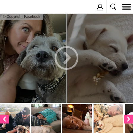
Inregistreaza
© Copyright: Facebook