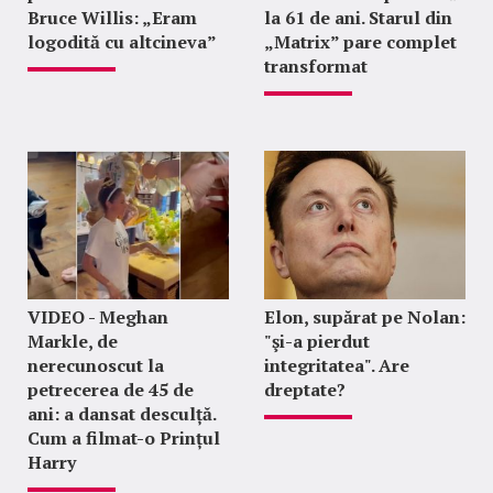
Bruce Willis: „Eram
la 61 de ani. Starul din
logodită cu altcineva”
„Matrix” pare complet
transformat
VIDEO - Meghan
Elon, supărat pe Nolan:
Markle, de
"şi-a pierdut
nerecunoscut la
integritatea". Are
petrecerea de 45 de
dreptate?
ani: a dansat desculță.
Cum a filmat-o Prințul
Harry