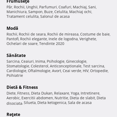
Frumuseţe
Păr
Rochii
Unghii
Parfumuri
Coafuri
Machiaj
Sani
,
,
,
,
,
,
,
Manichiura
Sampon
Buze
Celulita
Machiaj ochi
,
,
,
,
,
Tratament celulita
Salonul de acasa
,
Modă
Rochii
Rochii de seara
Rochii de mireasa
Costume de baie
,
,
,
,
Pantofi
Rochii elegante
Inele de logodna
Verighete
,
,
,
,
Ochelari de soare
Tendinte 2020
,
Sănătate
Sarcina
Ceaiuri
Inima
Psihologie
Ginecologie
,
,
,
,
,
Stomatologie
Colesterol
Anticonceptionale
Test sarcina
,
,
,
,
Cardiologie
Oftalmologie
Avort
Ceai verde
HIV
Ortopedie
,
,
,
,
,
,
Psihiatrie
Dietă & Fitness
Diete
Fitness
Dieta Dukan
Relaxare
Yoga
Intretinere
,
,
,
,
,
,
Aerobic
Exercitii abdomen
Nutritie
Dieta de slabit
Dieta
,
,
,
,
Silueta
Dieta ketogenica
Sala de acasa
disociata
,
,
,
Reţete