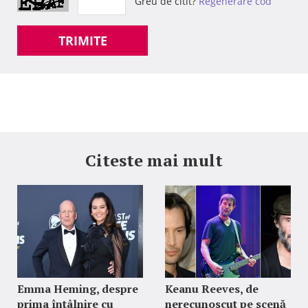
Greu de citit?
Regenerare cod
TRIMITE
Citeste mai mult
Emma Heming, despre
Keanu Reeves, de
prima întâlnire cu
nerecunoscut pe scenă