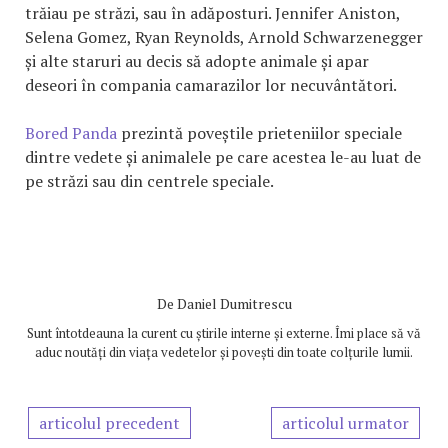
trăiau pe străzi, sau în adăposturi. Jennifer Aniston,
Selena Gomez, Ryan Reynolds, Arnold Schwarzenegger
și alte staruri au decis să adopte animale și apar
deseori în compania camarazilor lor necuvântători.
Bored Panda
prezintă poveștile prieteniilor speciale
dintre vedete și animalele pe care acestea le-au luat de
pe străzi sau din centrele speciale.
De
Daniel Dumitrescu
Sunt întotdeauna la curent cu știrile interne și externe. Îmi place să vă
aduc noutăți din viața vedetelor și povești din toate colțurile lumii.
articolul precedent
articolul urmator