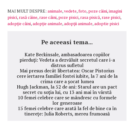
MAI MULT DESPRE:
animale
,
vedete
,
foto
,
poze câini
,
imagini
pisici
,
rasă câine
,
rase câini
,
poze pisici
,
rasa pisică
,
rase pisici
,
adopţie câini
,
adopţie animale
,
adopţii animale
,
adoptie pisici
Pe aceeasi tema...
Kate Beckinsale, ambasadoarea copiilor
pierduți: Vedeta a dezvăluit secretul care i-a
distrus sufletul
Mai presus decât libertatea: Oscar Pistorius
cere iertarea familiei fostei iubite, la 7 ani de la
crima care a șocat lumea
Hugh Jackman, la 52 de ani: Starul are un pact
secret cu soția lui, cu 13 ani mai în vârstă
10 femei celebre care se mândresc cu formele
lor generoase
15 femei celebre care arată la fel de bine ca în
tinerețe: Julia Roberts, mereu frumoasă