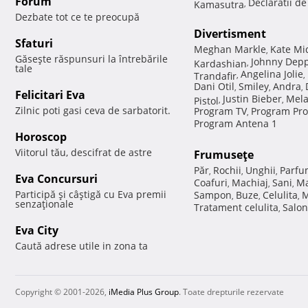
Forum
Declaratii d
Kamasutra
,
Dezbate tot ce te preocupă
Divertisment
Sfaturi
Meghan Markle
Kate Mi
,
Găseşte răspunsuri la întrebările
Johnny Dep
Kardashian
,
tale
Angelina Jolie
Trandafir
,
,
Dani Otil
Smiley
Andra
,
,
,
Felicitari Eva
Justin Bieber
Mela
Pistol
,
,
Zilnic poti gasi ceva de sarbatorit.
Program TV
Program Pro
,
Program Antena 1
Horoscop
Viitorul tău, descifrat de astre
Frumuseţe
Păr
Rochii
Unghii
Parfu
,
,
,
Eva Concursuri
Coafuri
Machiaj
Sani
Ma
,
,
,
Participă şi câştigă cu Eva premii
Sampon
Buze
Celulita
M
,
,
,
senzaţionale
Tratament celulita
Salon
,
Eva City
Caută adrese utile in zona ta
Copyright © 2001-2026,
iMedia Plus Group
. Toate drepturile rezervate