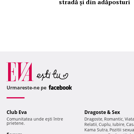
stradă și din adăposturi
Urmareste-ne pe
Club Eva
Dragoste & Sex
Comunitatea unde eşti între
Dragoste
Romantic
Viat
,
,
prietene.
Relatii
Cuplu
Iubire
Cas
,
,
,
Kama Sutra
Pozitii sexu
,