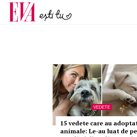
și 60 de ani. De ce te t
Carieră
pe măsură ce înaintez
Actualitate
VEDETE
15 vedete care au adopta
animale: Le-au luat de pe