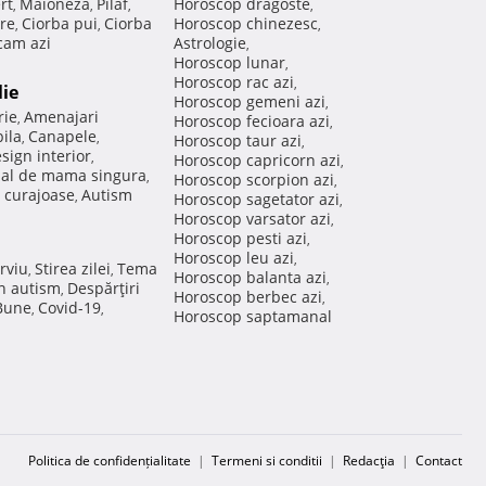
rt
Maioneza
Pilaf
Horoscop dragoste
,
,
,
,
re
Ciorba pui
Ciorba
Horoscop chinezesc
,
,
,
am azi
Astrologie
,
Horoscop lunar
,
Horoscop rac azi
,
lie
Horoscop gemeni azi
,
rie
Amenajari
,
Horoscop fecioara azi
,
ila
Canapele
,
,
Horoscop taur azi
,
sign interior
,
Horoscop capricorn azi
,
nal de mama singura
,
Horoscop scorpion azi
,
 curajoase
Autism
,
Horoscop sagetator azi
,
Horoscop varsator azi
,
Horoscop pesti azi
,
Horoscop leu azi
,
rviu
Stirea zilei
Tema
,
,
Horoscop balanta azi
,
in autism
Despărţiri
,
Horoscop berbec azi
,
 Bune
Covid-19
,
,
Horoscop saptamanal
Politica de confidențialitate
|
Termeni si conditii
|
Redacţia
|
Contact