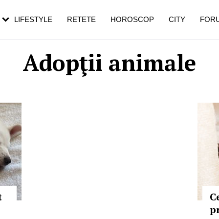
rezești mai des
Cât durează, cum te pregătești și cât
i în vârstă
de dureroasă este investigația
LIFESTYLE
RETETE
HOROSCOP
CITY
FOR
Adopţii animale
t
C
p