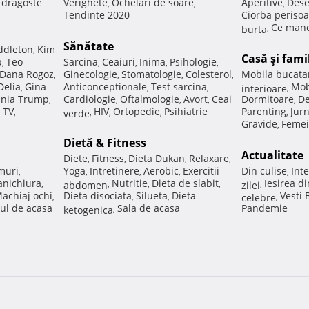
e dragoste
Verighete
Ochelari de soare
Aperitive
Dese
,
,
,
Tendinte 2020
Ciorba perisoa
Ce manc
burta
,
Sănătate
ddleton
Kim
,
Casă şi fami
p
Teo
Sarcina
Ceaiuri
Inima
Psihologie
,
,
,
,
,
Dana Rogoz
Ginecologie
Stomatologie
Colesterol
Mobila bucata
,
,
,
,
Delia
Gina
Anticonceptionale
Test sarcina
Mob
,
,
,
interioare
,
nia Trump
Cardiologie
Oftalmologie
Avort
Ceai
Dormitoare
De
,
,
,
,
,
 TV
HIV
Ortopedie
Psihiatrie
Parenting
Jur
,
verde
,
,
,
,
Gravide
Femei
,
Dietă & Fitness
Actualitate
Diete
Fitness
Dieta Dukan
Relaxare
,
,
,
,
muri
Yoga
Intretinere
Aerobic
Exercitii
Din culise
Inte
,
,
,
,
,
nichiura
Nutritie
Dieta de slabit
Iesirea d
,
abdomen
,
,
,
zilei
,
achiaj ochi
Dieta disociata
Silueta
Dieta
Vesti
,
,
,
celebre
,
ul de acasa
Sala de acasa
Pandemie
ketogenica
,