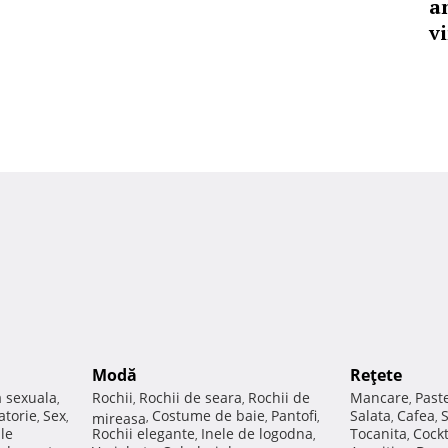
a
vi
Modă
Reţete
a sexuala
Rochii
Rochii de seara
Rochii de
Mancare
Past
,
,
,
,
atorie
Sex
Costume de baie
Pantofi
Salata
Cafea
,
,
mireasa
,
,
,
,
,
ale
Rochii elegante
Inele de logodna
Tocanita
Cockt
,
,
,