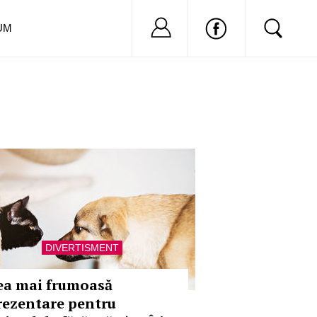
Nu ai cont?
Inregistreaza-
UM
DIVERTISMENT
ea mai frumoasă
rezentare pentru