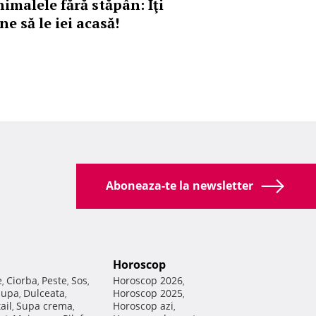
nimalele fără stăpân: Îţi
ne să le iei acasă!
Aboneaza-te la newsletter
Horoscop
e
Ciorba
Peste
Sos
Horoscop 2026
,
,
,
,
,
Supa
Dulceata
Horoscop 2025
,
,
,
ail
Supa crema
Horoscop azi
,
,
,