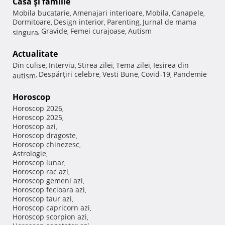
Casă şi familie
Mobila bucatarie
Amenajari interioare
Mobila
Canapele
,
,
,
,
Dormitoare
Design interior
Parenting
Jurnal de mama
,
,
,
Gravide
Femei curajoase
Autism
singura
,
,
,
Actualitate
Din culise
Interviu
Stirea zilei
Tema zilei
Iesirea din
,
,
,
,
Despărţiri celebre
Vesti Bune
Covid-19
Pandemie
autism
,
,
,
,
Horoscop
Horoscop 2026
,
Horoscop 2025
,
Horoscop azi
,
Horoscop dragoste
,
Horoscop chinezesc
,
Astrologie
,
Horoscop lunar
,
Horoscop rac azi
,
Horoscop gemeni azi
,
Horoscop fecioara azi
,
Horoscop taur azi
,
Horoscop capricorn azi
,
Horoscop scorpion azi
,