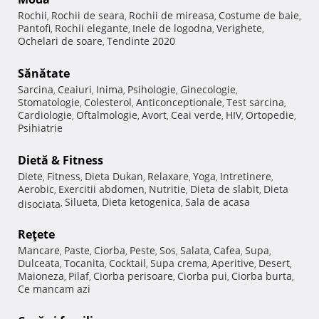
Rochii
Rochii de seara
Rochii de mireasa
Costume de baie
,
,
,
,
Pantofi
Rochii elegante
Inele de logodna
Verighete
,
,
,
,
Ochelari de soare
Tendinte 2020
,
Sănătate
Sarcina
Ceaiuri
Inima
Psihologie
Ginecologie
,
,
,
,
,
Stomatologie
Colesterol
Anticonceptionale
Test sarcina
,
,
,
,
Cardiologie
Oftalmologie
Avort
Ceai verde
HIV
Ortopedie
,
,
,
,
,
,
Psihiatrie
Dietă & Fitness
Diete
Fitness
Dieta Dukan
Relaxare
Yoga
Intretinere
,
,
,
,
,
,
Aerobic
Exercitii abdomen
Nutritie
Dieta de slabit
Dieta
,
,
,
,
Silueta
Dieta ketogenica
Sala de acasa
disociata
,
,
,
Reţete
Mancare
Paste
Ciorba
Peste
Sos
Salata
Cafea
Supa
,
,
,
,
,
,
,
,
Dulceata
Tocanita
Cocktail
Supa crema
Aperitive
Desert
,
,
,
,
,
,
Maioneza
Pilaf
Ciorba perisoare
Ciorba pui
Ciorba burta
,
,
,
,
,
Ce mancam azi