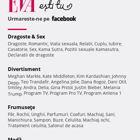
Urmareste-ne pe
Dragoste & Sex
Dragoste
Romantic
Viata sexuala
Relatii
Cuplu
Iubire
,
,
,
,
,
,
Casatorie
Sex
Kama Sutra
Pozitii sexuale Kamasutra
,
,
,
,
Declaratii de dragoste
Divertisment
Meghan Markle
Kate Middleton
Kim Kardashian
Johnny
,
,
,
Teo Trandafir
Angelina Jolie
Dana Rogoz
Dani Otil
Depp
,
,
,
,
,
Smiley
Andra
Delia
Gina Pistol
Justin Bieber
Melania
,
,
,
,
,
Program TV
Program Pro TV
Program Antena 1
Trump
,
,
,
Frumuseţe
Păr
Rochii
Unghii
Parfumuri
Coafuri
Machiaj
Sani
,
,
,
,
,
,
,
Manichiura
Sampon
Buze
Celulita
Machiaj ochi
,
,
,
,
,
Tratament celulita
Salonul de acasa
,
Modă